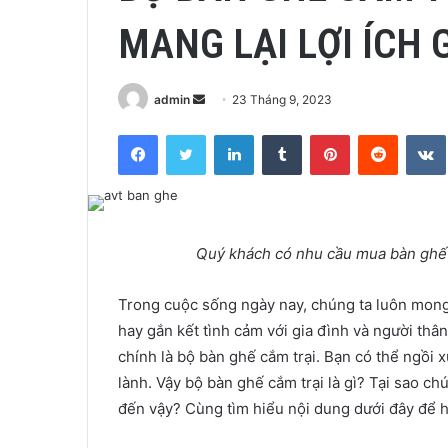
MANG LẠI LỢI ÍCH 
Send
admin
23 Tháng 9, 2023
an
Facebook
Twitter
LinkedIn
Tumblr
Pinterest
Reddit
email
Quý khách có nhu cầu mua bàn ghế c
Trong cuộc sống ngày nay, chúng ta luôn mon
hay gắn kết tình cảm với gia đình và người th
chính là bộ bàn ghế cắm trại. Bạn có thể ngồi 
lành. Vậy bộ bàn ghế cắm trại là gì? Tại sao 
đến vậy? Cùng tìm hiểu nội dung dưới đây để 