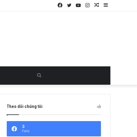
Facebook
Twitter
YouTube
Instagram
Random
Sidebar
Article
Search
for
Theo dõi chúng tôi
3
Fans