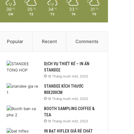
30
35
34
33
31
℃
℃
℃
℃
℃
CN
T2
T3
T4
T5
Popular
Recent
Comments
DỊCH VỤ THIẾT KẾ – IN ẤN
STANDEE
18 Tháng mười một, 2022
STANDEE KÍCH THƯỚC
80X200CM
18 Tháng mười một, 2022
BOOTH SAMPLING COFFEE &
TEA
18 Tháng mười một, 2022
IN BẠT HIFLEX GIÁ RẺ CHẤT