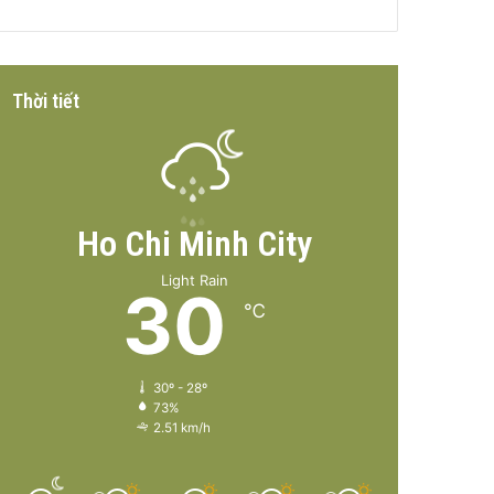
Thời tiết
Ho Chi Minh City
Light Rain
30
℃
30º - 28º
73%
2.51 km/h