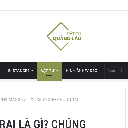
IN STANDEE
VẬT TƯ
HÌNH ẢNH/VIDEO
ÚNG MANG LẠI LỢI ÍCH GÌ CHO CHÚNG TA?
RẠI LÀ GÌ? CHÚNG