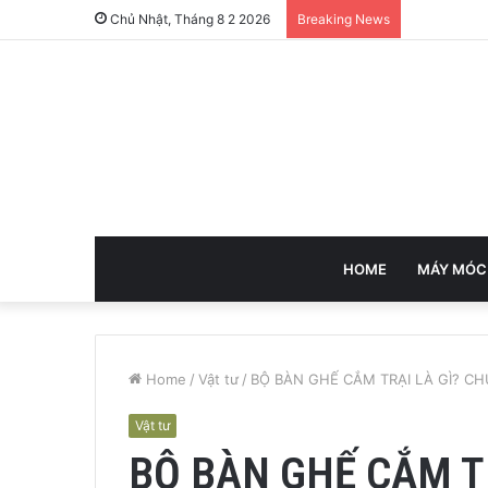
Chủ Nhật, Tháng 8 2 2026
Breaking News
HOME
MÁY MÓC
Home
/
Vật tư
/
BỘ BÀN GHẾ CẮM TRẠI LÀ GÌ? CH
Vật tư
BỘ BÀN GHẾ CẮM T