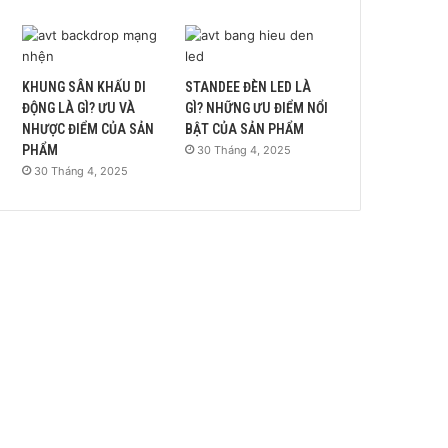
KHUNG SÂN KHẤU DI
STANDEE ĐÈN LED LÀ
ĐỘNG LÀ GÌ? ƯU VÀ
GÌ? NHỮNG ƯU ĐIỂM NỔI
NHƯỢC ĐIỂM CỦA SẢN
BẬT CỦA SẢN PHẨM
PHẨM
30 Tháng 4, 2025
30 Tháng 4, 2025