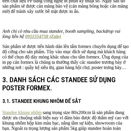
trên chất liệu PP bằng công nghệ in phun kỹ thuật số. Ngay sau đó
sản phẩm sẽ được cán màng bảo vệ (cán màng bóng hoặc cán màng
mờ) để tránh xây xước bề mặt được in ấn.
Anh chị có nhu cầu mua standee, booth sampling, backdrop vui
lòng liên hệ
0911554758 (Zalo)
Sản phẩm sẽ được tiến hành dán lên tấm formex chuyên dụng để tạo
độ cứng cho sản phẩm. Tùy vào mục đích sử dụng mà khách hàng
có thể chọn độ dày mỏng khác nhau cho tấm formex. Ứng dụng của
in pp cán formex là chúng ta thường thấy các standee trương bày ở
những nơi : quầy kệ siêu thị, gian hàng hội chợ, poster trưng bày…
3. DANH SÁCH CÁC STANDEE SỬ DỤNG
POSTER FORMEX.
3.1. STANDEE KHUNG NHÔM ĐẾ SẮT
Standee khung nhôm
sang trọng size 80x200cm là sản phẩm đang
được ưa chuộng nhất hiện nay vì đảm bảo được độ thẩm mỹ cao với
khung nhôm hộp kim màu bạc, nâng tầm sự kiện, showroom của
bạn. Ngoài ra trọng lượng sản phẩm 5kg giúp standee hoàn toàn