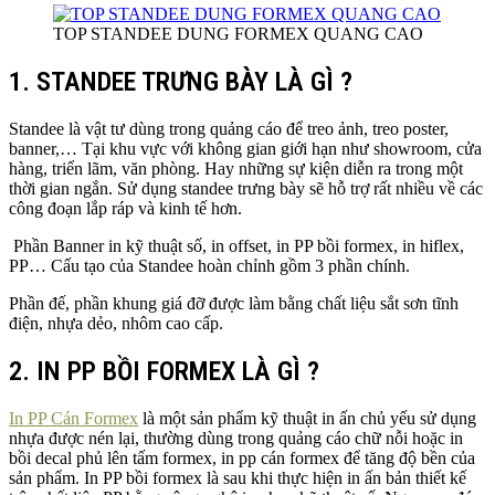
TOP STANDEE DUNG FORMEX QUANG CAO
1. STANDEE TRƯNG BÀY LÀ GÌ ?
Standee là vật tư dùng trong quảng cáo để treo ảnh, treo poster,
banner,… Tại khu vực với không gian giới hạn như showroom, cửa
hàng, triển lãm, văn phòng. Hay những sự kiện diễn ra trong một
thời gian ngắn. Sử dụng standee trưng bày sẽ hỗ trợ rất nhiều về các
công đoạn lắp ráp và kinh tế hơn.
Phần Banner in kỹ thuật số, in offset, in PP bồi formex, in hiflex,
PP… Cấu tạo của Standee hoàn chỉnh gồm 3 phần chính.
Phần đế, phần khung giá đỡ được làm bằng chất liệu sắt sơn tĩnh
điện, nhựa dẻo, nhôm cao cấp.
2. IN PP BỒI FORMEX LÀ GÌ ?
In PP Cán Formex
là một sản phẩm kỹ thuật in ấn chủ yếu sử dụng
nhựa được nén lại, thường dùng trong quảng cáo chữ nỗi hoặc in
bồi decal phủ lên tấm formex, in pp cán formex để tăng độ bền của
sản phẩm. In PP bồi formex là sau khi thực hiện in ấn bản thiết kế