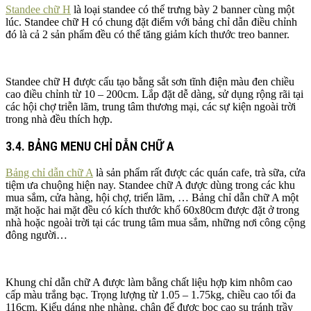
Standee chữ H
là loại standee có thể trưng bày 2 banner cùng một
lúc. Standee chữ H có chung đặt điểm với bảng chỉ dẫn điều chỉnh
đó là cả 2 sản phẩm đều có thể tăng giảm kích thước treo banner.
Standee chữ H được cấu tạo bằng sắt sơn tĩnh điện màu đen chiều
cao điều chỉnh từ 10 – 200cm. Lắp đặt dễ dàng, sử dụng rộng rãi tại
các hội chợ triễn lãm, trung tâm thương mại, các sự kiện ngoài trời
trong nhà đều thích hợp.
3.4. BẢNG MENU CHỈ DẪN CHỮ A
Bảng chỉ dẫn chữ A
là sản phẩm rất được các quán cafe, trà sữa, cửa
tiệm ưa chuộng hiện nay. Standee chữ A được dùng trong các khu
mua sắm, cửa hàng, hội chợ, triển lãm, … Bảng chỉ dẫn chữ A một
mặt hoặc hai mặt đều có kích thước khổ 60x80cm được đặt ở trong
nhà hoặc ngoài trời tại các trung tâm mua sắm, những nơi công cộng
đông người…
Khung chỉ dẫn chữ A được làm bằng chất liệu hợp kim nhôm cao
cấp màu trắng bạc. Trọng lượng từ 1.05 – 1.75kg, chiều cao tối đa
116cm. Kiểu dáng nhẹ nhàng, chân đế được bọc cao su tránh trầy