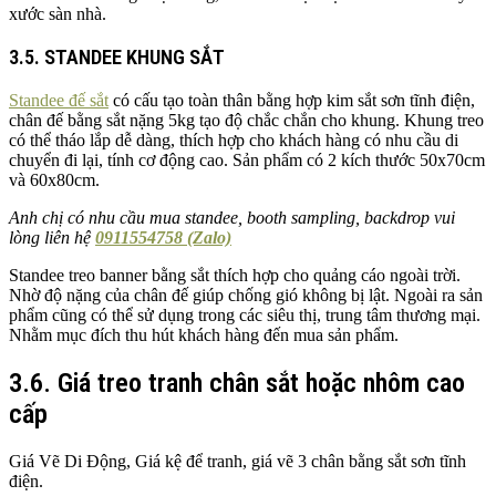
xước sàn nhà.
3.5. STANDEE KHUNG SẮT
Standee đế sắt
có cấu tạo toàn thân bằng hợp kim sắt sơn tĩnh điện,
chân đế bằng sắt nặng 5kg tạo độ chắc chắn cho khung. Khung treo
có thể tháo lắp dễ dàng, thích hợp cho khách hàng có nhu cầu di
chuyển đi lại, tính cơ động cao. Sản phẩm có 2 kích thước 50x70cm
và 60x80cm.
Anh chị có nhu cầu mua standee, booth sampling, backdrop vui
lòng liên hệ
0911554758 (Zalo)
Standee treo banner bằng sắt thích hợp cho quảng cáo ngoài trời.
Nhờ độ nặng của chân đế giúp chống gió không bị lật. Ngoài ra sản
phẩm cũng có thể sử dụng trong các siêu thị, trung tâm thương mại.
Nhằm mục đích thu hút khách hàng đến mua sản phẩm.
3.6. Giá treo tranh chân sắt hoặc nhôm cao
cấp
Giá Vẽ Di Động, Giá kệ để tranh, giá vẽ 3 chân bằng sắt sơn tĩnh
điện.