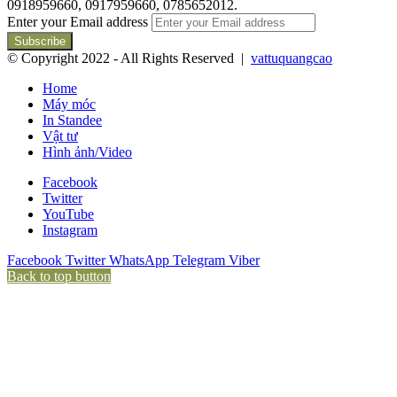
0918959660, 0917959660, 0785652012.
Enter your Email address
© Copyright 2022 - All Rights Reserved |
vattuquangcao
Home
Máy móc
In Standee
Vật tư
Hình ảnh/Video
Facebook
Twitter
YouTube
Instagram
Facebook
Twitter
WhatsApp
Telegram
Viber
Back to top button