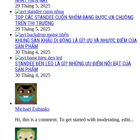
NHẤT HIỆN NAY
29 Tháng 5, 2025
TOP CÁC STANDEE CUỐN NHÔM ĐANG ĐƯỢC ƯA CHUỘNG
TRÊN THỊ TRƯỜNG
29 Tháng 5, 2025
KHUNG SÂN KHẤU DI ĐỘNG LÀ GÌ? ƯU VÀ NHƯỢC ĐIỂM CỦA
SẢN PHẨM
30 Tháng 4, 2025
STANDEE ĐÈN LED LÀ GÌ? NHỮNG ƯU ĐIỂM NỔI BẬT CỦA
SẢN PHẨM
30 Tháng 4, 2025
Michael Eubanks
Hi, this is a comment. To get started with moderating, editi...