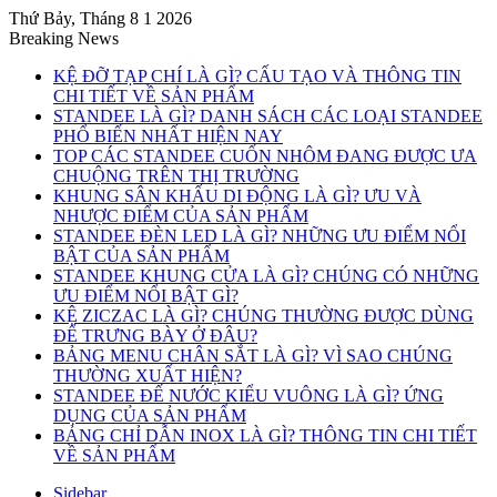
Thứ Bảy, Tháng 8 1 2026
Breaking News
KỆ ĐỠ TẠP CHÍ LÀ GÌ? CẤU TẠO VÀ THÔNG TIN
CHI TIẾT VỀ SẢN PHẨM
STANDEE LÀ GÌ? DANH SÁCH CÁC LOẠI STANDEE
PHỔ BIẾN NHẤT HIỆN NAY
TOP CÁC STANDEE CUỐN NHÔM ĐANG ĐƯỢC ƯA
CHUỘNG TRÊN THỊ TRƯỜNG
KHUNG SÂN KHẤU DI ĐỘNG LÀ GÌ? ƯU VÀ
NHƯỢC ĐIỂM CỦA SẢN PHẨM
STANDEE ĐÈN LED LÀ GÌ? NHỮNG ƯU ĐIỂM NỔI
BẬT CỦA SẢN PHẨM
STANDEE KHUNG CỬA LÀ GÌ? CHÚNG CÓ NHỮNG
ƯU ĐIỂM NỔI BẬT GÌ?
KỆ ZICZAC LÀ GÌ? CHÚNG THƯỜNG ĐƯỢC DÙNG
ĐỂ TRƯNG BÀY Ở ĐÂU?
BẢNG MENU CHÂN SẮT LÀ GÌ? VÌ SAO CHÚNG
THƯỜNG XUẤT HIỆN?
STANDEE ĐẾ NƯỚC KIỂU VUÔNG LÀ GÌ? ỨNG
DỤNG CỦA SẢN PHẨM
BẢNG CHỈ DẪN INOX LÀ GÌ? THÔNG TIN CHI TIẾT
VỀ SẢN PHẨM
Sidebar