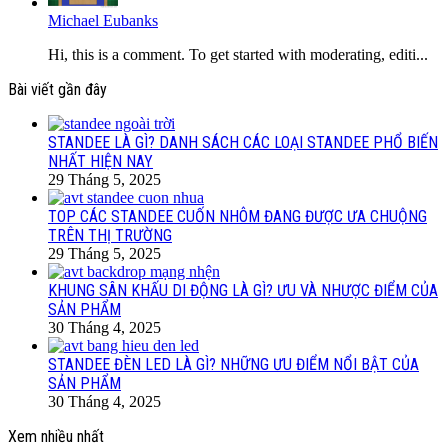
Michael Eubanks
Hi, this is a comment. To get started with moderating, editi...
Bài viết gần đây
STANDEE LÀ GÌ? DANH SÁCH CÁC LOẠI STANDEE PHỔ BIẾN
NHẤT HIỆN NAY
29 Tháng 5, 2025
TOP CÁC STANDEE CUỐN NHÔM ĐANG ĐƯỢC ƯA CHUỘNG
TRÊN THỊ TRƯỜNG
29 Tháng 5, 2025
KHUNG SÂN KHẤU DI ĐỘNG LÀ GÌ? ƯU VÀ NHƯỢC ĐIỂM CỦA
SẢN PHẨM
30 Tháng 4, 2025
STANDEE ĐÈN LED LÀ GÌ? NHỮNG ƯU ĐIỂM NỔI BẬT CỦA
SẢN PHẨM
30 Tháng 4, 2025
Xem nhiều nhất