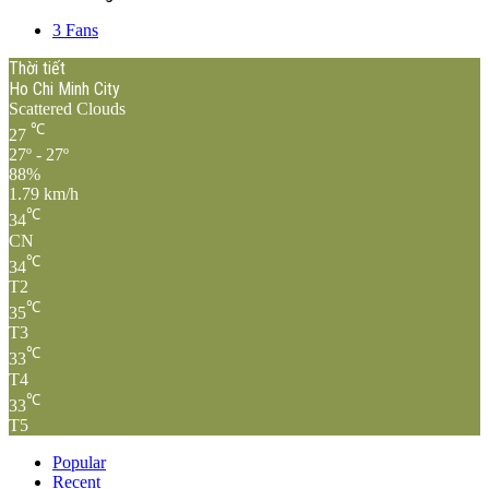
3
Fans
Thời tiết
Ho Chi Minh City
Scattered Clouds
℃
27
27º - 27º
88%
1.79 km/h
℃
34
CN
℃
34
T2
℃
35
T3
℃
33
T4
℃
33
T5
Popular
Recent