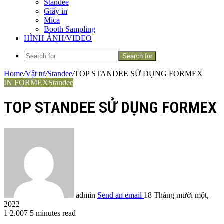
Standee
Giấy in
Mica
Booth Sampling
HÌNH ẢNH/VIDEO
Search for
Home
/
Vật tư
/
Standee
/
TOP STANDEE SỬ DỤNG FORMEX
IN FORMEX
Standee
TOP STANDEE SỬ DỤNG FORMEX
admin
Send an email
18 Tháng mười một,
2022
1
2.007
5 minutes read