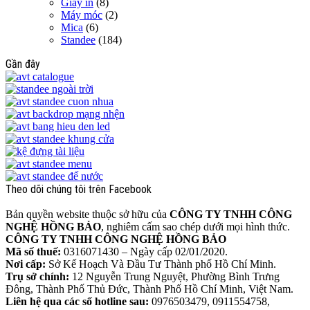
Giấy in
(8)
Máy móc
(2)
Mica
(6)
Standee
(184)
Gần đây
Theo dõi chúng tôi trên Facebook
Bản quyền website thuộc sở hữu của
CÔNG TY TNHH CÔNG
NGHỆ HỒNG BẢO
, nghiêm cấm sao chép dưới mọi hình thức.
CÔNG TY TNHH CÔNG NGHỆ HỒNG BẢO
Mã số thuế:
0316071430 – Ngày cấp 02/01/2020.
Nơi cấp:
Sở Kế Hoạch Và Đầu Tư Thành phố Hồ Chí Minh.
Trụ sở chính:
12 Nguyễn Trung Nguyệt, Phường Bình Trưng
Đông, Thành Phố Thủ Đức, Thành Phố Hồ Chí Minh, Việt Nam.
Liên hệ qua các số hotline sau:
0976503479, 0911554758,