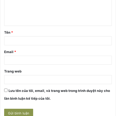
h
l
u
ậ
Tên
*
n
*
Email
*
Trang web
Lưu tên của tôi, email, và trang web trong trình duyệt này cho
lần bình luận kế tiếp của tôi.