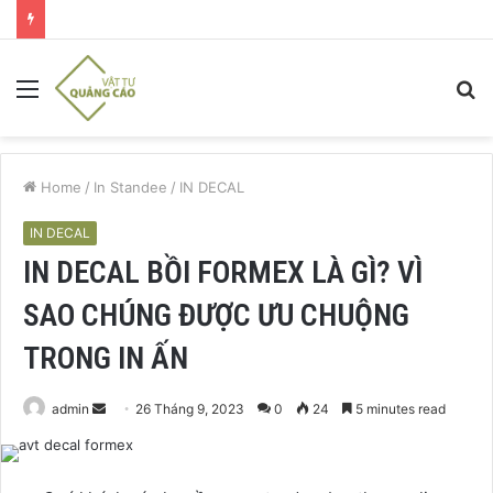
Menu
S
fo
Home
/
In Standee
/
IN DECAL
IN DECAL
IN DECAL BỒI FORMEX LÀ GÌ? VÌ
SAO CHÚNG ĐƯỢC ƯU CHUỘNG
TRONG IN ẤN
Send
admin
26 Tháng 9, 2023
0
24
5 minutes read
an
email