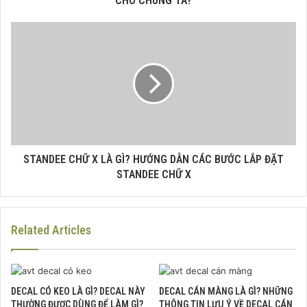
CHO CHÚNG TA?
STANDEE CHỮ X LÀ GÌ? HƯỚNG DẪN CÁC BƯỚC LẮP ĐẶT
STANDEE CHỮ X
Related Articles
DECAL CÓ KEO LÀ GÌ? DECAL NÀY
DECAL CÁN MÀNG LÀ GÌ? NHỮNG
THƯỜNG ĐƯỢC DÙNG ĐỂ LÀM GÌ?
THÔNG TIN LƯU Ý VỀ DECAL CÁN