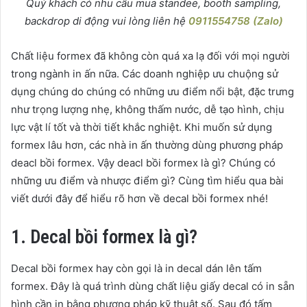
Quý khách có nhu cầu mua standee, booth sampling,
backdrop di động vui lòng liên hệ
0911554758 (Zalo)
Chất liệu formex đã không còn quá xa lạ đối với mọi người
trong ngành in ấn nữa. Các doanh nghiệp ưu chuộng sử
dụng chúng do chúng có những ưu điểm nổi bật, đặc trưng
như trọng lượng nhẹ, không thấm nước, dễ tạo hình, chịu
lực vật lí tốt và thời tiết khắc nghiệt. Khi muốn sử dụng
formex lâu hơn, các nhà in ấn thường dùng phương pháp
deacl bồi formex. Vậy deacl bồi formex là gì? Chúng có
những ưu điểm và nhược điểm gì? Cùng tìm hiểu qua bài
viết dưới đây để hiểu rõ hơn về decal bồi formex nhé!
1. Decal bồi formex là gì?
Decal bồi formex hay còn gọi là in decal dán lên tấm
formex. Đây là quá trình dùng chất liệu giấy decal có in sẵn
hình cần in bằng phương pháp kỹ thuật số. Sau đó tấm