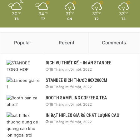
30
34
31
32
33
℃
℃
℃
℃
℃
T6
T7
CN
T2
T3
Popular
Recent
Comments
DỊCH VỤ THIẾT KẾ – IN ẤN STANDEE
18 Tháng mười một, 2022
STANDEE KÍCH THƯỚC 80X200CM
18 Tháng mười một, 2022
BOOTH SAMPLING COFFEE & TEA
18 Tháng mười một, 2022
IN BẠT HIFLEX GIÁ RẺ CHẤT LƯỢNG CAO
18 Tháng mười một, 2022