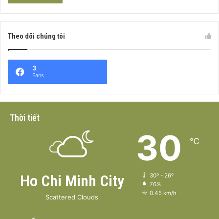
Theo dõi chúng tôi
3
Fans
Thời tiết
30
℃
Ho Chi Minh City
30º - 26º
76%
0.45 km/h
Scattered Clouds