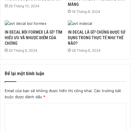
MÀNG
26 Tháng 10, 2024
18 Tháng 8, 2024
IN DECAL BỒI FORMEX LÀ GÌ? TÌM
IN DECAL LÀ GÌ? CHÚNG ĐƯỢC SỬ
HIỂU ƯU VÀ NHƯỢC ĐIỂM CỦA
DỤNG TRONG THỰC TẾ NHƯ THẾ
CHÚNG
NÀO?
29 Tháng 6, 2024
28 Tháng 6, 2024
Để lại một bình luận
Email của bạn sẽ không được hiển thị công khai.
Các trường bắt
buộc được đánh dấu
*
B
ì
n