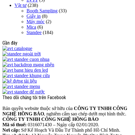
Vật tư
(238)
Booth Sampling
(33)
Giấy in
(8)
Máy móc
(2)
Mica
(6)
Standee
(184)
Gần đây
Theo dõi chúng tôi trên Facebook
Bản quyền website thuộc sở hữu của
CÔNG TY TNHH CÔNG
NGHỆ HỒNG BẢO
, nghiêm cấm sao chép dưới mọi hình thức.
CÔNG TY TNHH CÔNG NGHỆ HỒNG BẢO
Mã số thuế:
0316071430 – Ngày cấp 02/01/2020.
Nơi cấp:
Sở Kế Hoạch Và Đầu Tư Thành phố Hồ Chí Minh.