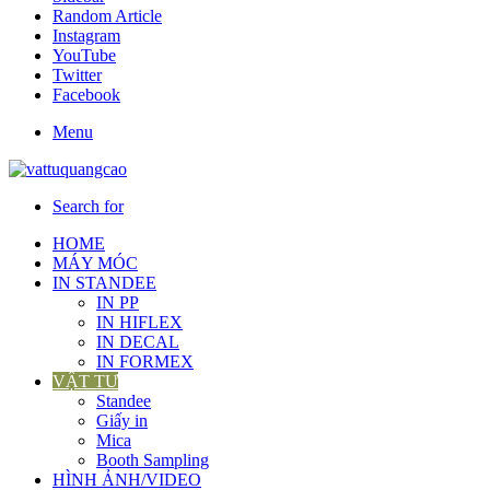
Random Article
Instagram
YouTube
Twitter
Facebook
Menu
Search for
HOME
MÁY MÓC
IN STANDEE
IN PP
IN HIFLEX
IN DECAL
IN FORMEX
VẬT TƯ
Standee
Giấy in
Mica
Booth Sampling
HÌNH ẢNH/VIDEO