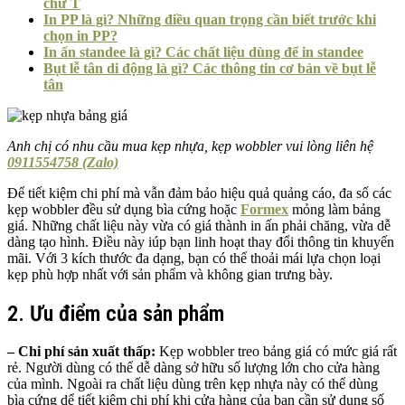
chữ T
In PP là gì? Những điều quan trọng cần biết trước khi
chọn in PP?
In ấn standee là gì? Các chất liệu dùng để in standee
Bụt lễ tân di động là gì? Các thông tin cơ bản về bụt lễ
tân
Anh chị có nhu cầu mua kẹp nhựa, kẹp wobbler vui lòng liên hệ
0911554758 (Zalo)
Để tiết kiệm chi phí mà vẫn đảm bảo hiệu quả quảng cáo, đa số các
kẹp wobbler đều sử dụng bìa cứng hoặc
Formex
mỏng làm bảng
giá. Những chất liệu này vừa có giá thành in ấn phải chăng, vừa dễ
dàng tạo hình. Điều này iúp bạn linh hoạt thay đổi thông tin khuyến
mãi. Với 3 kích thước đa dạng, bạn có thể thoải mái lựa chọn loại
kẹp phù hợp nhất với sản phẩm và không gian trưng bày.
2. Ưu điểm của sản phẩm
– Chi phí sản xuất thấp:
Kẹp wobbler treo bảng giá có mức giá rất
rẻ. Người dùng có thể dễ dàng sở hữu số lượng lớn cho cửa hàng
của mình. Ngoài ra chất liệu dùng trên kẹp nhựa này có thể dùng
bìa cứng dể tiết kiệm chi phí khi cửa hàng của bạn cần sử dụng số