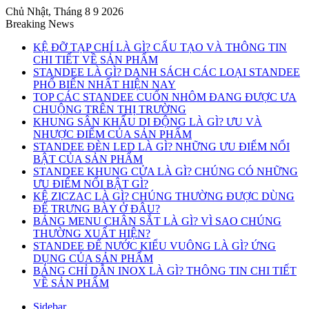
Chủ Nhật, Tháng 8 9 2026
Breaking News
KỆ ĐỠ TẠP CHÍ LÀ GÌ? CẤU TẠO VÀ THÔNG TIN
CHI TIẾT VỀ SẢN PHẨM
STANDEE LÀ GÌ? DANH SÁCH CÁC LOẠI STANDEE
PHỔ BIẾN NHẤT HIỆN NAY
TOP CÁC STANDEE CUỐN NHÔM ĐANG ĐƯỢC ƯA
CHUỘNG TRÊN THỊ TRƯỜNG
KHUNG SÂN KHẤU DI ĐỘNG LÀ GÌ? ƯU VÀ
NHƯỢC ĐIỂM CỦA SẢN PHẨM
STANDEE ĐÈN LED LÀ GÌ? NHỮNG ƯU ĐIỂM NỔI
BẬT CỦA SẢN PHẨM
STANDEE KHUNG CỬA LÀ GÌ? CHÚNG CÓ NHỮNG
ƯU ĐIỂM NỔI BẬT GÌ?
KỆ ZICZAC LÀ GÌ? CHÚNG THƯỜNG ĐƯỢC DÙNG
ĐỂ TRƯNG BÀY Ở ĐÂU?
BẢNG MENU CHÂN SẮT LÀ GÌ? VÌ SAO CHÚNG
THƯỜNG XUẤT HIỆN?
STANDEE ĐẾ NƯỚC KIỂU VUÔNG LÀ GÌ? ỨNG
DỤNG CỦA SẢN PHẨM
BẢNG CHỈ DẪN INOX LÀ GÌ? THÔNG TIN CHI TIẾT
VỀ SẢN PHẨM
Sidebar