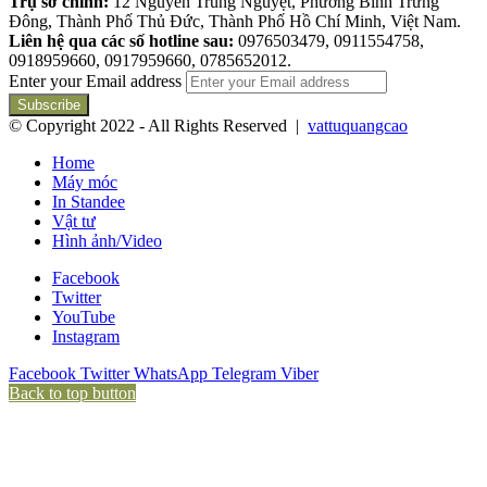
Trụ sở chính:
12 Nguyễn Trung Nguyệt, Phường Bình Trưng
Đông, Thành Phố Thủ Đức, Thành Phố Hồ Chí Minh, Việt Nam.
Liên hệ qua các số hotline sau:
0976503479, 0911554758,
0918959660, 0917959660, 0785652012.
Enter your Email address
© Copyright 2022 - All Rights Reserved |
vattuquangcao
Home
Máy móc
In Standee
Vật tư
Hình ảnh/Video
Facebook
Twitter
YouTube
Instagram
Facebook
Twitter
WhatsApp
Telegram
Viber
Back to top button