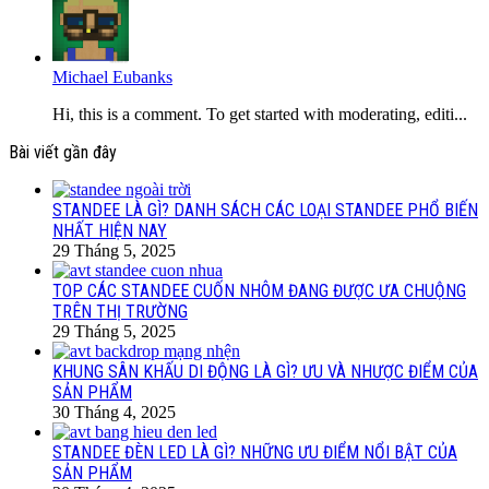
Michael Eubanks
Hi, this is a comment. To get started with moderating, editi...
Bài viết gần đây
STANDEE LÀ GÌ? DANH SÁCH CÁC LOẠI STANDEE PHỔ BIẾN
NHẤT HIỆN NAY
29 Tháng 5, 2025
TOP CÁC STANDEE CUỐN NHÔM ĐANG ĐƯỢC ƯA CHUỘNG
TRÊN THỊ TRƯỜNG
29 Tháng 5, 2025
KHUNG SÂN KHẤU DI ĐỘNG LÀ GÌ? ƯU VÀ NHƯỢC ĐIỂM CỦA
SẢN PHẨM
30 Tháng 4, 2025
STANDEE ĐÈN LED LÀ GÌ? NHỮNG ƯU ĐIỂM NỔI BẬT CỦA
SẢN PHẨM