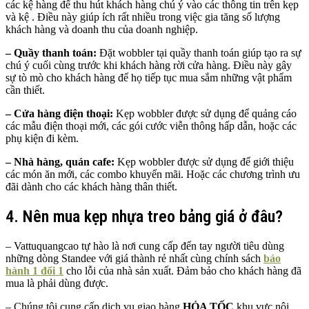
các kệ hàng để thu hút khách hàng chú ý vào các thông tin trên kẹp
và kệ . Điều này giúp ích rất nhiều trong việc gia tăng số lượng
khách hàng và doanh thu của doanh nghiệp.
–
Quầy thanh toán:
Đặt wobbler tại quầy thanh toán giúp tạo ra sự
chú ý cuối cùng trước khi khách hàng rời cửa hàng. Điều này gây
sự tò mò cho khách hàng để họ tiếp tục mua sắm những vật phẩm
cần thiết.
–
Cửa hàng điện thoại:
Kẹp wobbler được sử dụng để quảng cáo
các mẫu điện thoại mới, các gói cước viễn thông hấp dẫn, hoặc các
phụ kiện đi kèm.
–
Nhà hàng, quán cafe:
Kẹp wobbler được sử dụng để giới thiệu
các món ăn mới, các combo khuyến mãi. Hoặc các chương trình ưu
đãi dành cho các khách hàng thân thiết.
4. Nên mua kẹp nhựa treo bảng giá ở đâu?
– Vattuquangcao tự hào là nơi cung cấp đến tay người tiêu dùng
những dòng Standee với giá thành rẻ nhất cùng chính sách
bảo
hành 1 đổi 1
cho lỗi của nhà sản xuất. Đảm bảo cho khách hàng đã
mua là phải dùng được.
– Chúng tôi cung cấp dịch vụ giao hàng
HỎA TỐC
khu vực nội