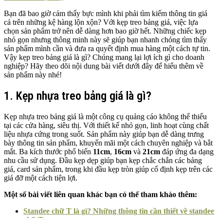
Bạn đã bao giờ cảm thấy bực mình khi phải tìm kiếm thông tin giá
cả trên những kệ hàng lộn xộn? Với kẹp treo bảng giá, việc lựa
chọn sản phẩm trở nên dễ dàng hơn bao giờ hết. Những chiếc kẹp
nhỏ gọn nhưng thông minh này sẽ giúp bạn nhanh chóng tìm thấy
sản phẩm mình cần và đưa ra quyết định mua hàng một cách tự tin.
Vậy kẹp treo bảng giá là gì? Chúng mang lại lợi ích gì cho doanh
nghiệp? Hãy theo dõi nội dung bài viết dưới đây để hiểu thêm về
sản phẩm này nhé!
1. Kẹp nhựa treo bảng giá là gì?
Kẹp nhựa treo bảng giá là một công cụ quảng cáo không thể thiếu
tại các cửa hàng, siêu thị. Với thiết kế nhỏ gọn, linh hoạt cùng chất
liệu nhựa cứng trong suốt. Sản phẩm này giúp bạn dễ dàng trưng
bày thông tin sản phẩm, khuyến mãi một cách chuyên nghiệp và bắt
mắt. Ba kích thước phổ biến
11cm
,
16cm
và
21cm
đáp ứng đa dạng
nhu cầu sử dụng. Đầu kẹp dẹp giúp bạn kẹp chắc chắn các bảng
giá, card sản phẩm, trong khi đầu kẹp tròn giúp cố định kẹp trên các
giá đỡ một cách tiện lợi.
Một số bài viết liên quan khác bạn có thể tham khảo thêm:
Standee chữ T là gì? Những thông tin cần thiết về standee