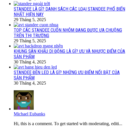
STANDEE LÀ GÌ? DANH SÁCH CÁC LOẠI STANDEE PHỔ BIẾN
NHẤT HIỆN NAY
29 Tháng 5, 2025
TOP CÁC STANDEE CUỐN NHÔM ĐANG ĐƯỢC ƯA CHUỘNG
TRÊN THỊ TRƯỜNG
29 Tháng 5, 2025
KHUNG SÂN KHẤU DI ĐỘNG LÀ GÌ? ƯU VÀ NHƯỢC ĐIỂM CỦA
SẢN PHẨM
30 Tháng 4, 2025
STANDEE ĐÈN LED LÀ GÌ? NHỮNG ƯU ĐIỂM NỔI BẬT CỦA
SẢN PHẨM
30 Tháng 4, 2025
Michael Eubanks
Hi, this is a comment. To get started with moderating, editi...