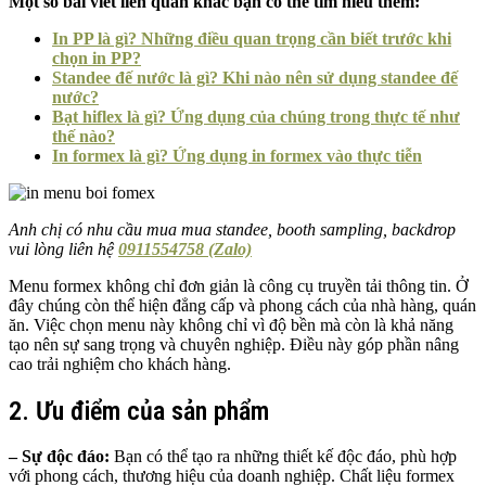
Một số bài viết liên quan khác bạn có thể tìm hiểu thêm:
In PP là gì? Những điều quan trọng cần biết trước khi
chọn in PP?
Standee đế nước là gì? Khi nào nên sử dụng standee đế
nước?
Bạt hiflex là gì? Ứng dụng của chúng trong thực tế như
thế nào?
In formex là gì? Ứng dụng in formex vào thực tiễn
Anh chị có nhu cầu mua mua standee, booth sampling, backdrop
vui lòng liên hệ
0911554758 (Zalo)
Menu formex không chỉ đơn giản là công cụ truyền tải thông tin. Ở
đây chúng còn thể hiện đẳng cấp và phong cách của nhà hàng, quán
ăn. Việc chọn menu này không chỉ vì độ bền mà còn là khả năng
tạo nên sự sang trọng và chuyên nghiệp. Điều này góp phần nâng
cao trải nghiệm cho khách hàng.
2. Ưu điểm của sản phẩm
– Sự độc đáo:
Bạn có thể tạo ra những thiết kế độc đáo, phù hợp
với phong cách, thương hiệu của doanh nghiệp. Chất liệu formex