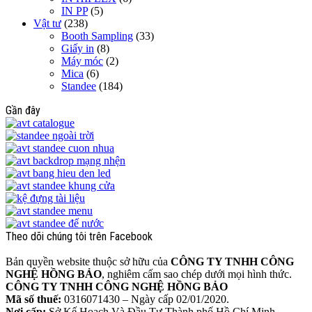
IN PP
(5)
Vật tư
(238)
Booth Sampling
(33)
Giấy in
(8)
Máy móc
(2)
Mica
(6)
Standee
(184)
Gần đây
Theo dõi chúng tôi trên Facebook
Bản quyền website thuộc sở hữu của
CÔNG TY TNHH CÔNG
NGHỆ HỒNG BẢO
, nghiêm cấm sao chép dưới mọi hình thức.
CÔNG TY TNHH CÔNG NGHỆ HỒNG BẢO
Mã số thuế:
0316071430 – Ngày cấp 02/01/2020.
Nơi cấp:
Sở Kế Hoạch Và Đầu Tư Thành phố Hồ Chí Minh.