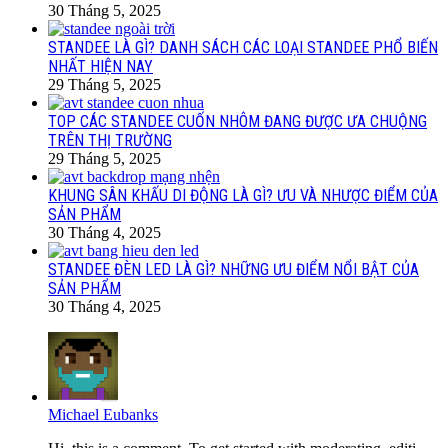
30 Tháng 5, 2025
STANDEE LÀ GÌ? DANH SÁCH CÁC LOẠI STANDEE PHỔ BIẾN
NHẤT HIỆN NAY
29 Tháng 5, 2025
TOP CÁC STANDEE CUỐN NHÔM ĐANG ĐƯỢC ƯA CHUỘNG
TRÊN THỊ TRƯỜNG
29 Tháng 5, 2025
KHUNG SÂN KHẤU DI ĐỘNG LÀ GÌ? ƯU VÀ NHƯỢC ĐIỂM CỦA
SẢN PHẨM
30 Tháng 4, 2025
STANDEE ĐÈN LED LÀ GÌ? NHỮNG ƯU ĐIỂM NỔI BẬT CỦA
SẢN PHẨM
30 Tháng 4, 2025
Michael Eubanks