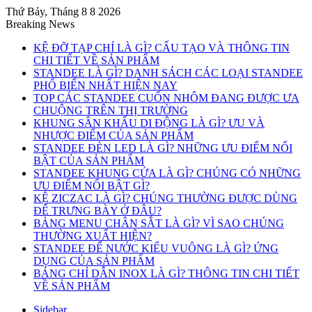
Thứ Bảy, Tháng 8 8 2026
Breaking News
KỆ ĐỠ TẠP CHÍ LÀ GÌ? CẤU TẠO VÀ THÔNG TIN
CHI TIẾT VỀ SẢN PHẨM
STANDEE LÀ GÌ? DANH SÁCH CÁC LOẠI STANDEE
PHỔ BIẾN NHẤT HIỆN NAY
TOP CÁC STANDEE CUỐN NHÔM ĐANG ĐƯỢC ƯA
CHUỘNG TRÊN THỊ TRƯỜNG
KHUNG SÂN KHẤU DI ĐỘNG LÀ GÌ? ƯU VÀ
NHƯỢC ĐIỂM CỦA SẢN PHẨM
STANDEE ĐÈN LED LÀ GÌ? NHỮNG ƯU ĐIỂM NỔI
BẬT CỦA SẢN PHẨM
STANDEE KHUNG CỬA LÀ GÌ? CHÚNG CÓ NHỮNG
ƯU ĐIỂM NỔI BẬT GÌ?
KỆ ZICZAC LÀ GÌ? CHÚNG THƯỜNG ĐƯỢC DÙNG
ĐỂ TRƯNG BÀY Ở ĐÂU?
BẢNG MENU CHÂN SẮT LÀ GÌ? VÌ SAO CHÚNG
THƯỜNG XUẤT HIỆN?
STANDEE ĐẾ NƯỚC KIỂU VUÔNG LÀ GÌ? ỨNG
DỤNG CỦA SẢN PHẨM
BẢNG CHỈ DẪN INOX LÀ GÌ? THÔNG TIN CHI TIẾT
VỀ SẢN PHẨM
Sidebar