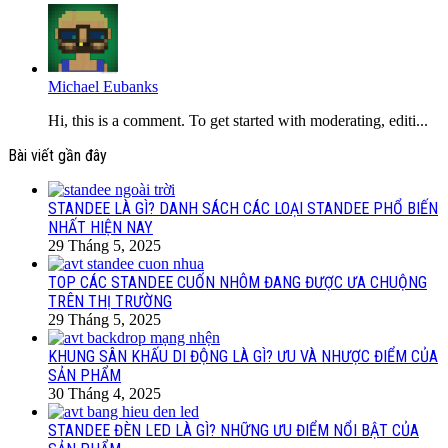
Michael Eubanks
Hi, this is a comment. To get started with moderating, editi...
Bài viết gần đây
STANDEE LÀ GÌ? DANH SÁCH CÁC LOẠI STANDEE PHỔ BIẾN
NHẤT HIỆN NAY
29 Tháng 5, 2025
TOP CÁC STANDEE CUỐN NHÔM ĐANG ĐƯỢC ƯA CHUỘNG
TRÊN THỊ TRƯỜNG
29 Tháng 5, 2025
KHUNG SÂN KHẤU DI ĐỘNG LÀ GÌ? ƯU VÀ NHƯỢC ĐIỂM CỦA
SẢN PHẨM
30 Tháng 4, 2025
STANDEE ĐÈN LED LÀ GÌ? NHỮNG ƯU ĐIỂM NỔI BẬT CỦA