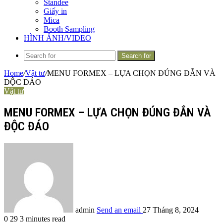
Standee
Giấy in
Mica
Booth Sampling
HÌNH ẢNH/VIDEO
Search for
Home
/
Vật tư
/
MENU FORMEX – LỰA CHỌN ĐÚNG ĐẮN VÀ
ĐỘC ĐÁO
Vật tư
MENU FORMEX – LỰA CHỌN ĐÚNG ĐẮN VÀ
ĐỘC ĐÁO
admin
Send an email
27 Tháng 8, 2024
0
29
3 minutes read