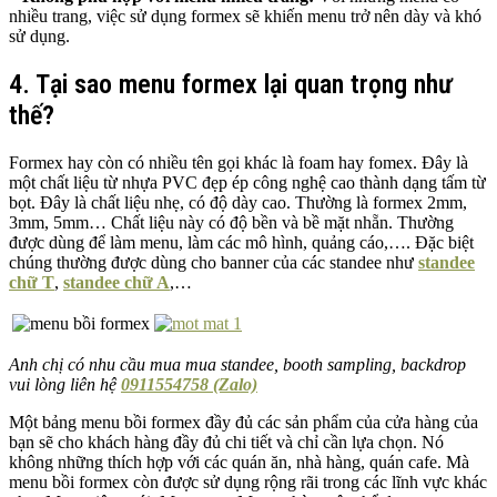
nhiều trang, việc sử dụng formex sẽ khiến menu trở nên dày và khó
sử dụng.
4. Tại sao menu formex lại quan trọng như
thế?
Formex hay còn có nhiều tên gọi khác là foam hay fomex. Đây là
một chất liệu từ nhựa PVC đẹp ép công nghệ cao thành dạng tấm từ
bọt. Đây là chất liệu nhẹ, có độ dày cao. Thường là formex 2mm,
3mm, 5mm… Chất liệu này có độ bền và bề mặt nhẵn. Thường
được dùng để làm menu, làm các mô hình, quảng cáo,…. Đặc biệt
chúng thường được dùng cho banner của các standee như
standee
chữ T
,
standee chữ A
,…
Anh chị có nhu cầu mua mua standee, booth sampling, backdrop
vui lòng liên hệ
0911554758 (Zalo)
Một bảng menu bồi formex đầy đủ các sản phẩm của cửa hàng của
bạn sẽ cho khách hàng đầy đủ chi tiết và chỉ cần lựa chọn. Nó
không những thích hợp với các quán ăn, nhà hàng, quán cafe. Mà
menu bồi formex còn được sử dụng rộng rãi trong các lĩnh vực khác