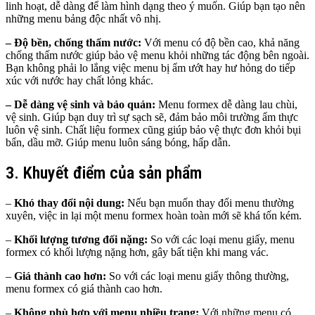
linh hoạt, dễ dàng để làm hình dạng theo ý muốn. Giúp bạn tạo nên
những menu bảng độc nhất vô nhị.
– Độ bền, chống thấm nước:
Với menu có độ bền cao, khả năng
chống thấm nước giúp bảo vệ menu khỏi những tác động bên ngoài.
Bạn không phải lo lắng việc menu bị ẩm ướt hay hư hỏng do tiếp
xúc với nước hay chất lỏng khác.
– Dễ dàng vệ sinh và bảo quản:
Menu formex dễ dàng lau chùi,
vệ sinh. Giúp bạn duy trì sự sạch sẽ, đảm bảo môi trường ẩm thực
luôn vệ sinh. Chất liệu formex cũng giúp bảo vệ thực đơn khỏi bụi
bẩn, dầu mỡ. Giúp menu luôn sáng bóng, hấp dẫn.
3. Khuyết điểm của sản phẩm
–
Khó thay đổi nội dung:
Nếu bạn muốn thay đổi menu thường
xuyên, việc in lại một menu formex hoàn toàn mới sẽ khá tốn kém.
–
Khối lượng tương đối nặng:
So với các loại menu giấy, menu
formex có khối lượng nặng hơn, gây bất tiện khi mang vác.
–
Giá thành cao hơn:
So với các loại menu giấy thông thường,
menu formex có giá thành cao hơn.
–
Không phù hợp với menu nhiều trang:
Với những menu có