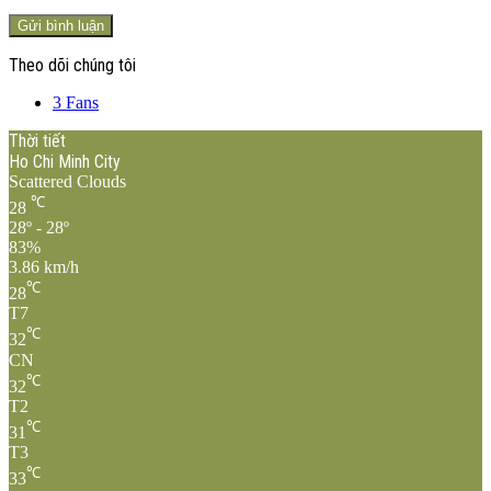
Theo dõi chúng tôi
3
Fans
Thời tiết
Ho Chi Minh City
Scattered Clouds
℃
28
28º - 28º
83%
3.86 km/h
℃
28
T7
℃
32
CN
℃
32
T2
℃
31
T3
℃
33