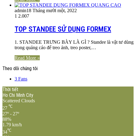
admin
18 Tháng mười một, 2022
1
2.007
TOP STANDEE SỬ DỤNG FORMEX
1. STANDEE TRƯNG BÀY LÀ GÌ ? Standee là vật tư dùng
trong quảng cáo để treo ảnh, treo poster,…
Read More »
Theo dõi chúng tôi
3
Fans
Thời tiết
Ho Chi Minh City
Scattered Clouds
℃
27
27º - 27º
88%
1.79 km/h
℃
34