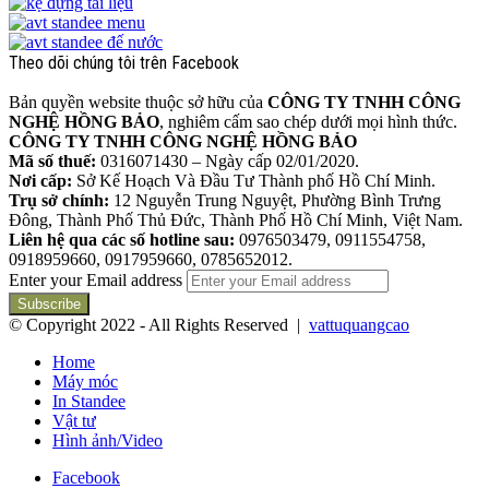
Theo dõi chúng tôi trên Facebook
Bản quyền website thuộc sở hữu của
CÔNG TY TNHH CÔNG
NGHỆ HỒNG BẢO
, nghiêm cấm sao chép dưới mọi hình thức.
CÔNG TY TNHH CÔNG NGHỆ HỒNG BẢO
Mã số thuế:
0316071430 – Ngày cấp 02/01/2020.
Nơi cấp:
Sở Kế Hoạch Và Đầu Tư Thành phố Hồ Chí Minh.
Trụ sở chính:
12 Nguyễn Trung Nguyệt, Phường Bình Trưng
Đông, Thành Phố Thủ Đức, Thành Phố Hồ Chí Minh, Việt Nam.
Liên hệ qua các số hotline sau:
0976503479, 0911554758,
0918959660, 0917959660, 0785652012.
Enter your Email address
© Copyright 2022 - All Rights Reserved |
vattuquangcao
Home
Máy móc
In Standee
Vật tư
Hình ảnh/Video
Facebook