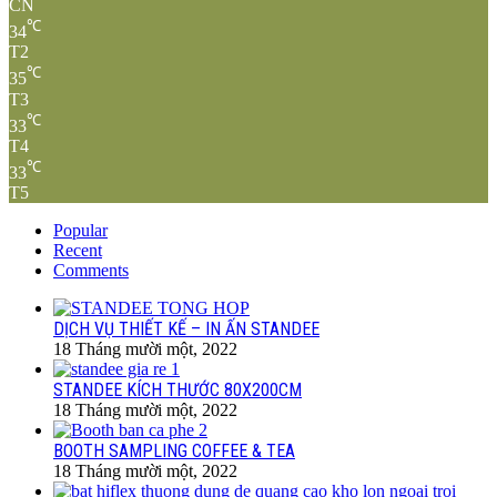
CN
℃
34
T2
℃
35
T3
℃
33
T4
℃
33
T5
Popular
Recent
Comments
DỊCH VỤ THIẾT KẾ – IN ẤN STANDEE
18 Tháng mười một, 2022
STANDEE KÍCH THƯỚC 80X200CM
18 Tháng mười một, 2022
BOOTH SAMPLING COFFEE & TEA
18 Tháng mười một, 2022