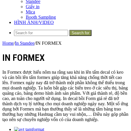
Standee
Giấy in
Mica
Booth Sampling
HÌNH ẢNH/VIDEO
Search for
Home
/
In Standee
/
IN FORMEX
IN FORMEX
In Formex được hiểu nôm na rằng sau khi in lên tấm decal có keo
và cán bồi lên tấm formex giúp tăng khả năng chống thời tiết cao
lên. Formex ngày nay đã trở thành một phần không thể thiếu trong
mọi doanh nghiệp. Ta luôn bắt gặp các biển treo ở các siêu thị, bảng
quảng cáo, bảng demo hình ảnh sản phẩm. Với giá thành rẻ, độ bền
cao, an toàn cho người sử dụng. In decal bồi Form giá rẻ đã trở
thành dịch vụ lý tưởng cho mọi doanh nghiệp ngày nay. Một số ứng
dụng bởi Formex mà bạn thường thấy sẽ là những tấm bảng trao
thưởng hay những Hashtag cầm tay vui nhộn,… Điều này góp phần
tạo nên sự chuyên nghiệp vốn có của doanh nghiệp.