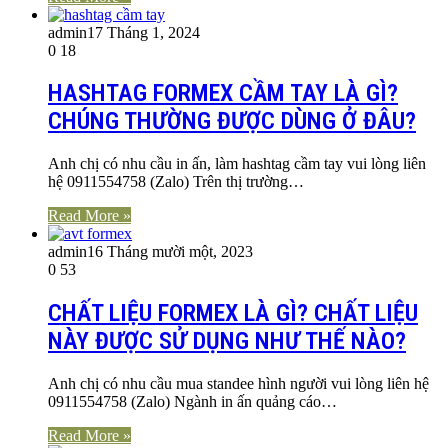
admin
17 Tháng 1, 2024
0
18
HASHTAG FORMEX CẦM TAY LÀ GÌ?
CHÚNG THƯỜNG ĐƯỢC DÙNG Ở ĐÂU?
Anh chị có nhu cầu in ấn, làm hashtag cầm tay vui lòng liên
hệ 0911554758 (Zalo) Trên thị trường…
Read More »
admin
16 Tháng mười một, 2023
0
53
CHẤT LIỆU FORMEX LÀ GÌ? CHẤT LIỆU
NÀY ĐƯỢC SỬ DỤNG NHƯ THẾ NÀO?
Anh chị có nhu cầu mua standee hình người vui lòng liên hệ
0911554758 (Zalo) Ngành in ấn quảng cáo…
Read More »