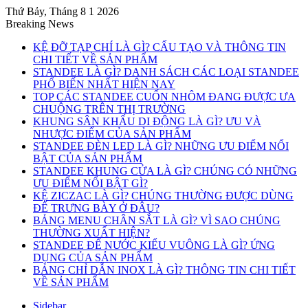
Thứ Bảy, Tháng 8 1 2026
Breaking News
KỆ ĐỠ TẠP CHÍ LÀ GÌ? CẤU TẠO VÀ THÔNG TIN
CHI TIẾT VỀ SẢN PHẨM
STANDEE LÀ GÌ? DANH SÁCH CÁC LOẠI STANDEE
PHỔ BIẾN NHẤT HIỆN NAY
TOP CÁC STANDEE CUỐN NHÔM ĐANG ĐƯỢC ƯA
CHUỘNG TRÊN THỊ TRƯỜNG
KHUNG SÂN KHẤU DI ĐỘNG LÀ GÌ? ƯU VÀ
NHƯỢC ĐIỂM CỦA SẢN PHẨM
STANDEE ĐÈN LED LÀ GÌ? NHỮNG ƯU ĐIỂM NỔI
BẬT CỦA SẢN PHẨM
STANDEE KHUNG CỬA LÀ GÌ? CHÚNG CÓ NHỮNG
ƯU ĐIỂM NỔI BẬT GÌ?
KỆ ZICZAC LÀ GÌ? CHÚNG THƯỜNG ĐƯỢC DÙNG
ĐỂ TRƯNG BÀY Ở ĐÂU?
BẢNG MENU CHÂN SẮT LÀ GÌ? VÌ SAO CHÚNG
THƯỜNG XUẤT HIỆN?
STANDEE ĐẾ NƯỚC KIỂU VUÔNG LÀ GÌ? ỨNG
DỤNG CỦA SẢN PHẨM
BẢNG CHỈ DẪN INOX LÀ GÌ? THÔNG TIN CHI TIẾT
VỀ SẢN PHẨM
Sidebar