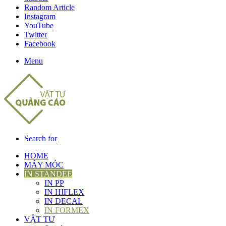
Random Article
Instagram
YouTube
Twitter
Facebook
Menu
Search for
HOME
MÁY MÓC
IN STANDEE
IN PP
IN HIFLEX
IN DECAL
IN FORMEX
VẬT TƯ