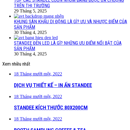
TOP CÁC STANDEE CUỐN NHÔM ĐANG ĐƯỢC ƯA CHUỘNG
TRÊN THỊ TRƯỜNG
29 Tháng 5, 2025
KHUNG SÂN KHẤU DI ĐỘNG LÀ GÌ? ƯU VÀ NHƯỢC ĐIỂM CỦA
SẢN PHẨM
30 Tháng 4, 2025
STANDEE ĐÈN LED LÀ GÌ? NHỮNG ƯU ĐIỂM NỔI BẬT CỦA
SẢN PHẨM
30 Tháng 4, 2025
Xem nhiều nhất
18 Tháng mười một, 2022
DỊCH VỤ THIẾT KẾ – IN ẤN STANDEE
18 Tháng mười một, 2022
STANDEE KÍCH THƯỚC 80X200CM
18 Tháng mười một, 2022