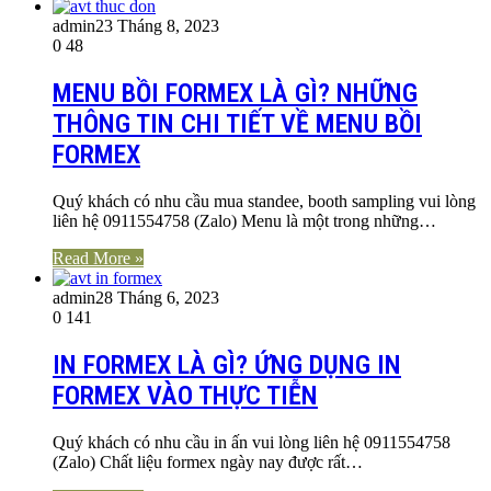
admin
23 Tháng 8, 2023
0
48
MENU BỒI FORMEX LÀ GÌ? NHỮNG
THÔNG TIN CHI TIẾT VỀ MENU BỒI
FORMEX
Quý khách có nhu cầu mua standee, booth sampling vui lòng
liên hệ 0911554758 (Zalo) Menu là một trong những…
Read More »
admin
28 Tháng 6, 2023
0
141
IN FORMEX LÀ GÌ? ỨNG DỤNG IN
FORMEX VÀO THỰC TIỄN
Quý khách có nhu cầu in ấn vui lòng liên hệ 0911554758
(Zalo) Chất liệu formex ngày nay được rất…