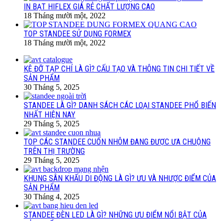
IN BẠT HIFLEX GIÁ RẺ CHẤT LƯỢNG CAO
18 Tháng mười một, 2022
TOP STANDEE SỬ DỤNG FORMEX
18 Tháng mười một, 2022
KỆ ĐỠ TẠP CHÍ LÀ GÌ? CẤU TẠO VÀ THÔNG TIN CHI TIẾT VỀ
SẢN PHẨM
30 Tháng 5, 2025
STANDEE LÀ GÌ? DANH SÁCH CÁC LOẠI STANDEE PHỔ BIẾN
NHẤT HIỆN NAY
29 Tháng 5, 2025
TOP CÁC STANDEE CUỐN NHÔM ĐANG ĐƯỢC ƯA CHUỘNG
TRÊN THỊ TRƯỜNG
29 Tháng 5, 2025
KHUNG SÂN KHẤU DI ĐỘNG LÀ GÌ? ƯU VÀ NHƯỢC ĐIỂM CỦA
SẢN PHẨM
30 Tháng 4, 2025
STANDEE ĐÈN LED LÀ GÌ? NHỮNG ƯU ĐIỂM NỔI BẬT CỦA