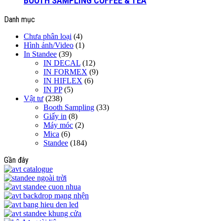
BOOTH SAMPLING COFFEE & TEA
Danh mục
Chưa phân loại
(4)
Hình ảnh/Video
(1)
In Standee
(39)
IN DECAL
(12)
IN FORMEX
(9)
IN HIFLEX
(6)
IN PP
(5)
Vật tư
(238)
Booth Sampling
(33)
Giấy in
(8)
Máy móc
(2)
Mica
(6)
Standee
(184)
Gần đây