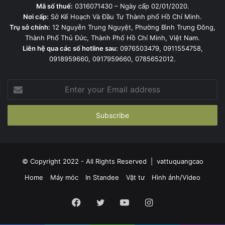
Mã số thuế:
0316071430 – Ngày cấp 02/01/2020.
Nơi cấp:
Sở Kế Hoạch Và Đầu Tư Thành phố Hồ Chí Minh.
Trụ sở chính:
12 Nguyễn Trung Nguyệt, Phường Bình Trưng Đông,
Thành Phố Thủ Đức, Thành Phố Hồ Chí Minh, Việt Nam.
Liên hệ qua các số hotline sau:
0976503479, 0911554758,
0918959660, 0917959660, 0785652012.
Enter
your
Email
address
© Copyright 2022 - All Rights Reserved |
vattuquangcao
Home
Máy móc
In Standee
Vật tư
Hình ảnh/Video
Facebook
Twitter
YouTube
Instagram