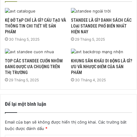
KỆ ĐỠ TẠP CHÍ LÀ GÌ? CẤU TẠO VÀ
STANDEE LÀ GÌ? DANH SÁCH CÁC
THÔNG TIN CHI TIẾT VỀ SẢN
LOẠI STANDEE PHỔ BIẾN NHẤT
PHẨM
HIỆN NAY
30 Tháng 5, 2025
29 Tháng 5, 2025
TOP CÁC STANDEE CUỐN NHÔM
KHUNG SÂN KHẤU DI ĐỘNG LÀ GÌ?
ĐANG ĐƯỢC ƯA CHUỘNG TRÊN
ƯU VÀ NHƯỢC ĐIỂM CỦA SẢN
THỊ TRƯỜNG
PHẨM
29 Tháng 5, 2025
30 Tháng 4, 2025
Để lại một bình luận
Email của bạn sẽ không được hiển thị công khai.
Các trường bắt
buộc được đánh dấu
*