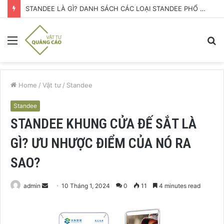
STANDEE LÀ GÌ? DANH SÁCH CÁC LOẠI STANDEE PHỔ BIẾN NHẤT HIỆN NAY
Menu
S
fo
Home
/
Vật tư
/
Standee
Standee
STANDEE KHUNG CỬA ĐẾ SẮT LÀ
GÌ? ƯU NHƯỢC ĐIỂM CỦA NÓ RA
SAO?
Send
admin
10 Tháng 1, 2024
0
11
4 minutes read
an
email