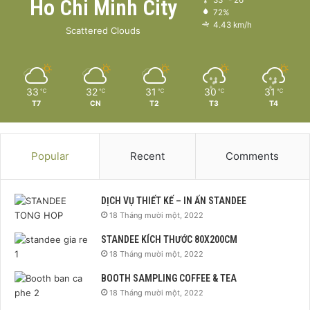
Ho Chi Minh City
72%
4.43 km/h
Scattered Clouds
33
32
31
30
31
℃
℃
℃
℃
℃
T7
CN
T2
T3
T4
Popular
Recent
Comments
DỊCH VỤ THIẾT KẾ – IN ẤN STANDEE
18 Tháng mười một, 2022
STANDEE KÍCH THƯỚC 80X200CM
18 Tháng mười một, 2022
BOOTH SAMPLING COFFEE & TEA
18 Tháng mười một, 2022