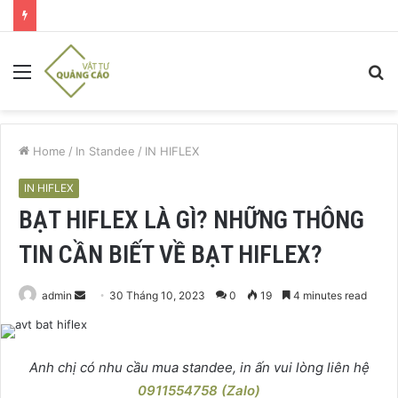
Menu
S
fo
Home
/
In Standee
/
IN HIFLEX
IN HIFLEX
BẠT HIFLEX LÀ GÌ? NHỮNG THÔNG
TIN CẦN BIẾT VỀ BẠT HIFLEX?
Send
admin
30 Tháng 10, 2023
0
19
4 minutes read
an
email
Anh chị có nhu cầu mua standee, in ấn vui lòng liên hệ
0911554758 (Zalo)