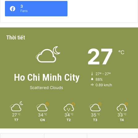
3
Fans
Thời tiết
27
℃
Ho Chi Minh City
27º - 27º
88%
0.89 km/h
Scattered Clouds
27
34
34
35
33
℃
℃
℃
℃
℃
T7
CN
T2
T3
T4