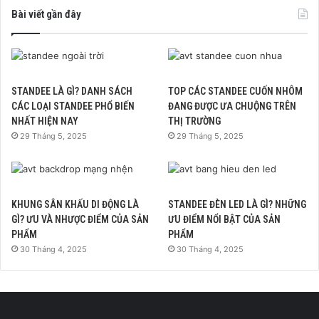
Bài viết gần đây
STANDEE LÀ GÌ? DANH SÁCH
TOP CÁC STANDEE CUỐN NHÔM
CÁC LOẠI STANDEE PHỔ BIẾN
ĐANG ĐƯỢC ƯA CHUỘNG TRÊN
NHẤT HIỆN NAY
THỊ TRƯỜNG
29 Tháng 5, 2025
29 Tháng 5, 2025
KHUNG SÂN KHẤU DI ĐỘNG LÀ
STANDEE ĐÈN LED LÀ GÌ? NHỮNG
GÌ? ƯU VÀ NHƯỢC ĐIỂM CỦA SẢN
ƯU ĐIỂM NỔI BẬT CỦA SẢN
PHẨM
PHẨM
30 Tháng 4, 2025
30 Tháng 4, 2025