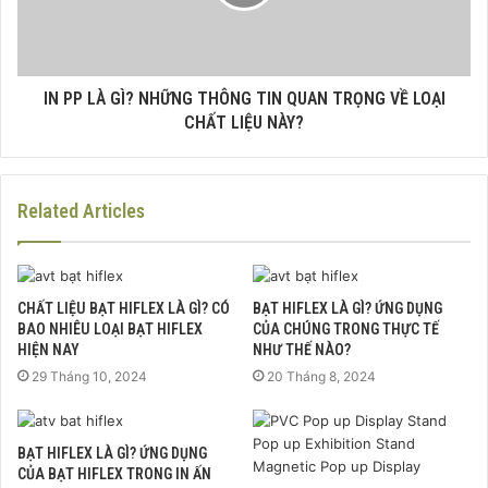
IN PP LÀ GÌ? NHỮNG THÔNG TIN QUAN TRỌNG VỀ LOẠI
CHẤT LIỆU NÀY?
Related Articles
CHẤT LIỆU BẠT HIFLEX LÀ GÌ? CÓ
BẠT HIFLEX LÀ GÌ? ỨNG DỤNG
BAO NHIÊU LOẠI BẠT HIFLEX
CỦA CHÚNG TRONG THỰC TẾ
HIỆN NAY
NHƯ THẾ NÀO?
29 Tháng 10, 2024
20 Tháng 8, 2024
BẠT HIFLEX LÀ GÌ? ỨNG DỤNG
CỦA BẠT HIFLEX TRONG IN ẤN