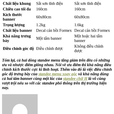
Chất liệu khung
Sắt sơn tĩnh điện
Sắt sơn tĩnh điện
Chiều cao tối đa
160cm
160cm
Kích thước
60x80cm
60x80cm
banner
Trọng lượng
1.2kg
1.6kg
Chất liệu banner
Decal cán bồi Formex
Decal cán bồi Formex
Khả năng trưng
Một hoặc hai tấm
Một tấm banner
bày
banner
Không điều chỉnh
Điều chỉnh góc độ
Điều chỉnh được
được
Tóm lại, cả hai dòng standee menu tăng giảm trên đều có những
ưu và nhược điểm giống nhau. Nói về ưu điểm thì khả năng điều
chỉnh kích thước cực kì linh hoạt. Thêm vào đó là việc điều chỉnh
góc độ trưng bày của
standee menu xoay góc
và khả năng dùng
cả hai tấm banner cùng một lúc của
standee chữ H
là vô cùng
vượt trội nếu so với các standee phổ thông trên thị trường hiện
nay.