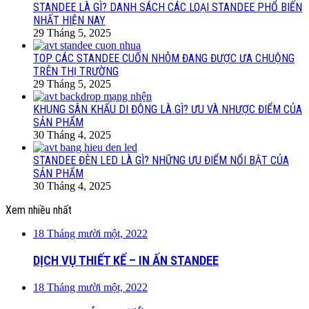
STANDEE LÀ GÌ? DANH SÁCH CÁC LOẠI STANDEE PHỔ BIẾN
NHẤT HIỆN NAY
29 Tháng 5, 2025
TOP CÁC STANDEE CUỐN NHÔM ĐANG ĐƯỢC ƯA CHUỘNG
TRÊN THỊ TRƯỜNG
29 Tháng 5, 2025
KHUNG SÂN KHẤU DI ĐỘNG LÀ GÌ? ƯU VÀ NHƯỢC ĐIỂM CỦA
SẢN PHẨM
30 Tháng 4, 2025
STANDEE ĐÈN LED LÀ GÌ? NHỮNG ƯU ĐIỂM NỔI BẬT CỦA
SẢN PHẨM
30 Tháng 4, 2025
Xem nhiều nhất
18 Tháng mười một, 2022
DỊCH VỤ THIẾT KẾ – IN ẤN STANDEE
18 Tháng mười một, 2022