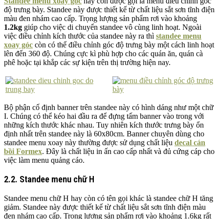
Standee menu xoay góc
hay còn được gọi là menu điều chỉnh góc
độ trưng bày. Standee này được thiết kế từ chất liệu sắt sơn tĩnh điện
màu đen nhám cao cấp. Trọng lượng sản phẩm rơi vào khoảng
1.2kg
giúp cho việc di chuyển standee vô cùng linh hoạt. Ngoài
việc điều chỉnh kích thước của standee này ra thì
standee menu
xoay góc
còn có thể điều chỉnh góc độ trưng bày một cách linh hoạt
lên đến 360 độ. Chúng cực kì phù hợp cho các quán ăn, quán cà
phê hoặc tại khắp các sự kiện trên thị trường hiện nay.
Bộ phận cố định banner trên standee này có hình dáng như một chữ
I. Chúng có thể kéo hai đầu ra để đựng tấm banner vào trong với
những kích thước khác nhau. Tuy nhiên kích thước trưng bày ổn
định nhất trên standee này là 60x80cm. Banner chuyên dùng cho
standee menu xoay này thường được sử dụng chất liệu
decal cán
bồi Formex
. Đây là chất liệu in ấn cao cấp nhất và đủ cứng cáp cho
việc làm menu quảng cáo.
2.2. Standee menu chữ H
Standee menu chữ H hay còn có tên gọi khác là standee chữ H tăng
giảm. Standee này được thiết kế từ chất liệu sắt sơn tĩnh điện màu
đen nhám cao cấp. Trọng lượng sản phẩm rơi vào khoảng 1.6kg rất