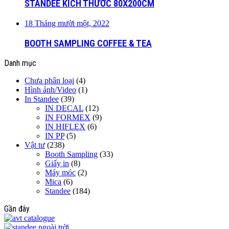
STANDEE KÍCH THƯỚC 80X200CM
18 Tháng mười một, 2022
BOOTH SAMPLING COFFEE & TEA
Danh mục
Chưa phân loại
(4)
Hình ảnh/Video
(1)
In Standee
(39)
IN DECAL
(12)
IN FORMEX
(9)
IN HIFLEX
(6)
IN PP
(5)
Vật tư
(238)
Booth Sampling
(33)
Giấy in
(8)
Máy móc
(2)
Mica
(6)
Standee
(184)
Gần đây