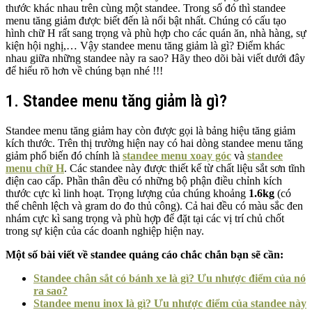
thước khác nhau trên cùng một standee. Trong số đó thì standee
menu tăng giảm được biết đến là nổi bật nhất. Chúng có cấu tạo
hình chữ H rất sang trọng và phù hợp cho các quán ăn, nhà hàng, sự
kiện hội nghị,… Vậy standee menu tăng giảm là gì? Điểm khác
nhau giữa những standee này ra sao? Hãy theo dõi bài viết dưới đây
để hiểu rõ hơn về chúng bạn nhé !!!
1. Standee menu tăng giảm là gì?
Standee menu tăng giảm hay còn được gọi là bảng hiệu tăng giảm
kích thước. Trên thị trường hiện nay có hai dòng standee menu tăng
giảm phổ biến đó chính là
standee menu xoay góc
và
standee
menu chữ H
. Các standee này được thiết kế từ chất liệu sắt sơn tĩnh
điện cao cấp. Phần thân đều có những bộ phận điều chỉnh kích
thước cực kì linh hoạt. Trọng lượng của chúng khoảng
1.6kg
(có
thể chênh lệch và gram do đo thủ công). Cả hai đều có màu sắc đen
nhám cực kì sang trọng và phù hợp để đặt tại các vị trí chủ chốt
trong sự kiện của các doanh nghiệp hiện nay.
Một số bài viết về standee quảng cáo chắc chắn bạn sẽ cần:
Standee chân sắt có bánh xe là gì? Ưu nhược điểm của nó
ra sao?
Standee menu inox là gì? Ưu nhược điểm của standee này