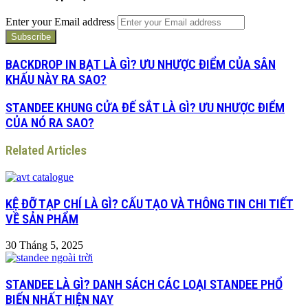
Enter your Email address
BACKDROP IN BẠT LÀ GÌ? ƯU NHƯỢC ĐIỂM CỦA SÂN
KHẤU NÀY RA SAO?
STANDEE KHUNG CỬA ĐẾ SẮT LÀ GÌ? ƯU NHƯỢC ĐIỂM
CỦA NÓ RA SAO?
Related Articles
KỆ ĐỠ TẠP CHÍ LÀ GÌ? CẤU TẠO VÀ THÔNG TIN CHI TIẾT
VỀ SẢN PHẨM
30 Tháng 5, 2025
STANDEE LÀ GÌ? DANH SÁCH CÁC LOẠI STANDEE PHỔ
BIẾN NHẤT HIỆN NAY