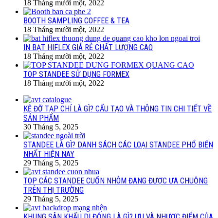
18 Tháng mười một, 2022
BOOTH SAMPLING COFFEE & TEA
18 Tháng mười một, 2022
IN BẠT HIFLEX GIÁ RẺ CHẤT LƯỢNG CAO
18 Tháng mười một, 2022
TOP STANDEE SỬ DỤNG FORMEX
18 Tháng mười một, 2022
KỆ ĐỠ TẠP CHÍ LÀ GÌ? CẤU TẠO VÀ THÔNG TIN CHI TIẾT VỀ
SẢN PHẨM
30 Tháng 5, 2025
STANDEE LÀ GÌ? DANH SÁCH CÁC LOẠI STANDEE PHỔ BIẾN
NHẤT HIỆN NAY
29 Tháng 5, 2025
TOP CÁC STANDEE CUỐN NHÔM ĐANG ĐƯỢC ƯA CHUỘNG
TRÊN THỊ TRƯỜNG
29 Tháng 5, 2025
KHUNG SÂN KHẤU DI ĐỘNG LÀ GÌ? ƯU VÀ NHƯỢC ĐIỂM CỦA