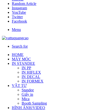
Random Article
Instagram
YouTube
Twitter
Facebook
Menu
Search for
HOME
MÁY MÓC
IN STANDEE
IN PP
IN HIFLEX
IN DECAL
IN FORMEX
VẬT TƯ
Standee
Giấy in
Mica
Booth Sampling
HÌNH ẢNH/VIDEO