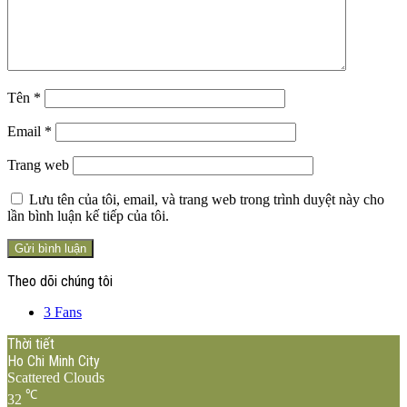
Tên
*
Email
*
Trang web
Lưu tên của tôi, email, và trang web trong trình duyệt này cho
lần bình luận kế tiếp của tôi.
Theo dõi chúng tôi
3
Fans
Thời tiết
Ho Chi Minh City
Scattered Clouds
℃
32