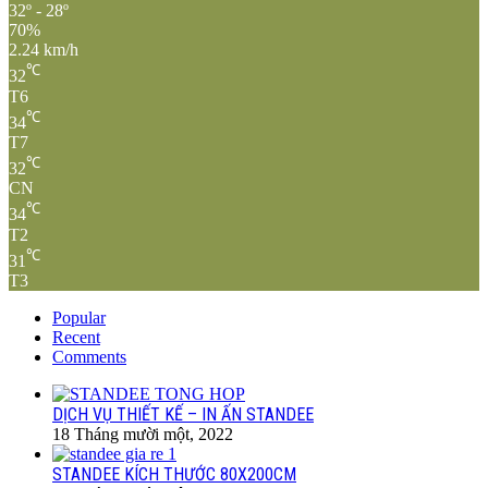
32º - 28º
70%
2.24 km/h
℃
32
T6
℃
34
T7
℃
32
CN
℃
34
T2
℃
31
T3
Popular
Recent
Comments
DỊCH VỤ THIẾT KẾ – IN ẤN STANDEE
18 Tháng mười một, 2022
STANDEE KÍCH THƯỚC 80X200CM