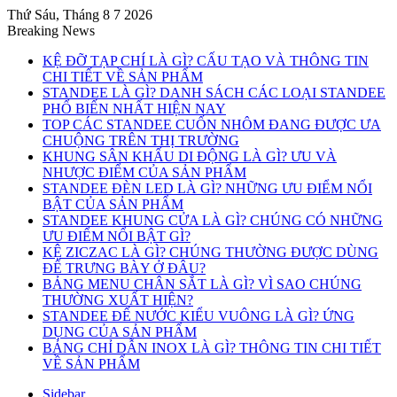
Thứ Sáu, Tháng 8 7 2026
Breaking News
KỆ ĐỠ TẠP CHÍ LÀ GÌ? CẤU TẠO VÀ THÔNG TIN
CHI TIẾT VỀ SẢN PHẨM
STANDEE LÀ GÌ? DANH SÁCH CÁC LOẠI STANDEE
PHỔ BIẾN NHẤT HIỆN NAY
TOP CÁC STANDEE CUỐN NHÔM ĐANG ĐƯỢC ƯA
CHUỘNG TRÊN THỊ TRƯỜNG
KHUNG SÂN KHẤU DI ĐỘNG LÀ GÌ? ƯU VÀ
NHƯỢC ĐIỂM CỦA SẢN PHẨM
STANDEE ĐÈN LED LÀ GÌ? NHỮNG ƯU ĐIỂM NỔI
BẬT CỦA SẢN PHẨM
STANDEE KHUNG CỬA LÀ GÌ? CHÚNG CÓ NHỮNG
ƯU ĐIỂM NỔI BẬT GÌ?
KỆ ZICZAC LÀ GÌ? CHÚNG THƯỜNG ĐƯỢC DÙNG
ĐỂ TRƯNG BÀY Ở ĐÂU?
BẢNG MENU CHÂN SẮT LÀ GÌ? VÌ SAO CHÚNG
THƯỜNG XUẤT HIỆN?
STANDEE ĐẾ NƯỚC KIỂU VUÔNG LÀ GÌ? ỨNG
DỤNG CỦA SẢN PHẨM
BẢNG CHỈ DẪN INOX LÀ GÌ? THÔNG TIN CHI TIẾT
VỀ SẢN PHẨM
Sidebar