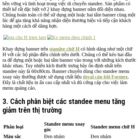
bền vững và linh hoạt trong việc di chuyển standee. Sản phẩm có
thiết kế rất đặc biệt vớ 2 khay đựng banner nằm đối diện nhau.
Chúng hoàn toàn có thể sử dụng một hoặc hai tấm banner cùng một
lúc để gia tăng khả năng nhận diện thương hiệu và tiếp cận khách
hàng một cách dễ dàng hợn.
Khay đựng banner trên
standee chữ H
có hình dáng như một chữ
H với các bộ phận điều chỉnh trên dưới. Chúng có thể kéo hai đầu
ra để đựng một hoặc hai tấm banner vào trong với những kích thước
khác nhau. Tuy nhiên kích thước trưng bày ổn định nhất trên
standee này là 60x80cm. Banner chuyên dùng cho standee menu
xoay này thường được sử dụng chất liệu
decal cán bồi Formex
.
Đây là chất liệu in ấn cao cấp nhất và đủ cứng cáp cho việc làm
menu quảng cáo.
3. Cách phân biệt các standee menu tăng
giảm trên thị trường
Standee menu xoay
Phân loại
Standee menu chữ H
góc
Màu sắc
Đen nhám
Đen nhám