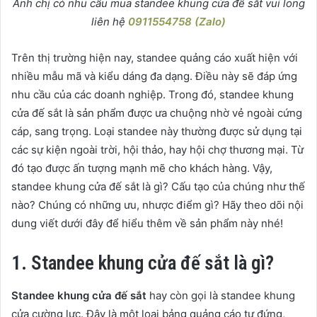
Anh chị có nhu cầu mua standee khung cửa đế sắt vui long
liên hệ
0911554758 (Zalo)
Trên thị trường hiện nay, standee quảng cáo xuất hiện với
nhiều mẫu mã và kiểu dáng đa dạng. Điều này sẽ đáp ứng
nhu cầu của các doanh nghiệp. Trong đó, standee khung
cửa đế sắt là sản phẩm được ưa chuộng nhờ vẻ ngoài cứng
cáp, sang trọng. Loại standee này thường được sử dụng tại
các sự kiện ngoài trời, hội thảo, hay hội chợ thương mại. Từ
đó tạo được ấn tượng mạnh mẽ cho khách hàng. Vậy,
standee khung cửa đế sắt là gì? Cấu tạo của chúng như thế
nào? Chúng có những ưu, nhược điểm gì? Hãy theo dõi nội
dung viết dưới đây để hiểu thêm về sản phẩm này nhé!
1. Standee khung cửa đế sắt là gì?
Standee khung cửa đế sắt
hay còn gọi là standee khung
cửa cường lực. Đây là một loại bảng quảng cáo tự đứng,