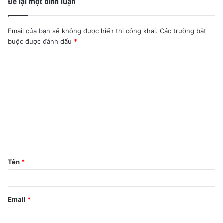
Để lại một bình luận
Email của bạn sẽ không được hiển thị công khai.
Các trường bắt
buộc được đánh dấu
*
B
ì
n
h
l
u
ậ
Tên
*
n
*
Email
*