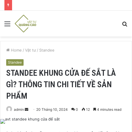
Menu
S
fo
Home
/
Vật tư
/
Standee
Standee
STANDEE KHUNG CỬA ĐẾ SẮT LÀ
GÌ? THÔNG TIN CHI TIẾT VỀ SẢN
PHẨM
Send
admin
20 Tháng 10, 2024
0
12
4 minutes read
an
email