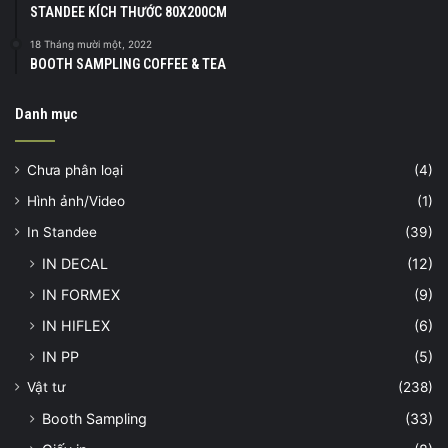
STANDEE KÍCH THƯỚC 80X200CM
18 Tháng mười một, 2022
BOOTH SAMPLING COFFEE & TEA
Danh mục
Chưa phân loại
(4)
Hình ảnh/Video
(1)
In Standee
(39)
IN DECAL
(12)
IN FORMEX
(9)
IN HIFLEX
(6)
IN PP
(5)
Vật tư
(238)
Booth Sampling
(33)