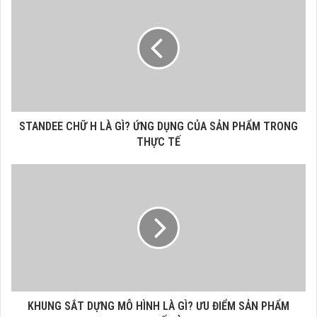
STANDEE CHỮ H LÀ GÌ? ỨNG DỤNG CỦA SẢN PHẨM TRONG
THỰC TẾ
KHUNG SẮT DỰNG MÔ HÌNH LÀ GÌ? ƯU ĐIỂM SẢN PHẨM