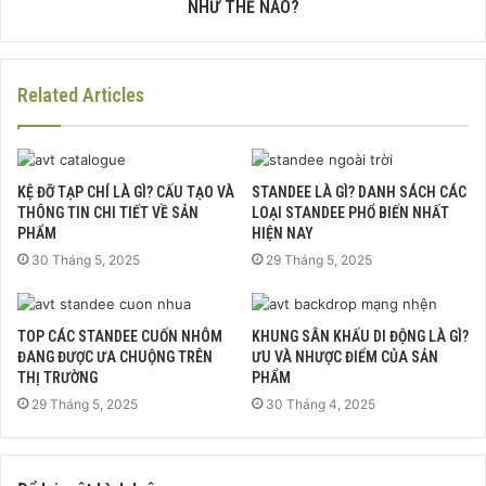
NHƯ THẾ NÀO?
Related Articles
KỆ ĐỠ TẠP CHÍ LÀ GÌ? CẤU TẠO VÀ
STANDEE LÀ GÌ? DANH SÁCH CÁC
THÔNG TIN CHI TIẾT VỀ SẢN
LOẠI STANDEE PHỔ BIẾN NHẤT
PHẨM
HIỆN NAY
30 Tháng 5, 2025
29 Tháng 5, 2025
TOP CÁC STANDEE CUỐN NHÔM
KHUNG SÂN KHẤU DI ĐỘNG LÀ GÌ?
ĐANG ĐƯỢC ƯA CHUỘNG TRÊN
ƯU VÀ NHƯỢC ĐIỂM CỦA SẢN
THỊ TRƯỜNG
PHẨM
29 Tháng 5, 2025
30 Tháng 4, 2025