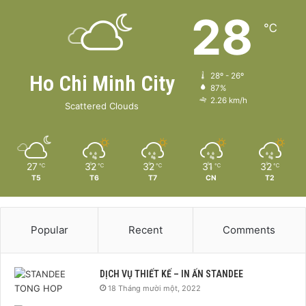
28
℃
Ho Chi Minh City
28º - 26º
87%
2.26 km/h
Scattered Clouds
27
32
32
31
32
℃
℃
℃
℃
℃
T5
T6
T7
CN
T2
Popular
Recent
Comments
DỊCH VỤ THIẾT KẾ – IN ẤN STANDEE
18 Tháng mười một, 2022