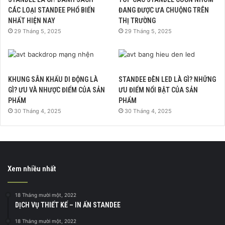
CÁC LOẠI STANDEE PHỔ BIẾN
ĐANG ĐƯỢC ƯA CHUỘNG TRÊN
NHẤT HIỆN NAY
THỊ TRƯỜNG
29 Tháng 5, 2025
29 Tháng 5, 2025
KHUNG SÂN KHẤU DI ĐỘNG LÀ
STANDEE ĐÈN LED LÀ GÌ? NHỮNG
GÌ? ƯU VÀ NHƯỢC ĐIỂM CỦA SẢN
ƯU ĐIỂM NỔI BẬT CỦA SẢN
PHẨM
PHẨM
30 Tháng 4, 2025
30 Tháng 4, 2025
Xem nhiều nhất
18 Tháng mười một, 2022
DỊCH VỤ THIẾT KẾ – IN ẤN STANDEE
18 Tháng mười một, 2022