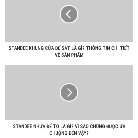
STANDEE KHUNG CỬA ĐẾ SẮT LÀ GÌ? THÔNG TIN CHI TIẾT
VỀ SẢN PHẨM
STANDEE NHỰA ĐẾ TO LÀ GÌ? VÌ SAO CHÚNG ĐƯỢC ƯA
CHUỘNG ĐẾN VẬY?