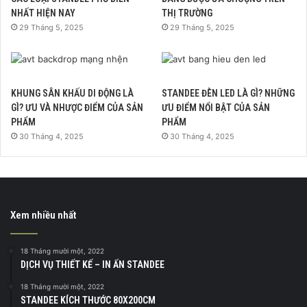
NHẤT HIỆN NAY
THỊ TRƯỜNG
29 Tháng 5, 2025
29 Tháng 5, 2025
KHUNG SÂN KHẤU DI ĐỘNG LÀ
STANDEE ĐÈN LED LÀ GÌ? NHỮNG
GÌ? ƯU VÀ NHƯỢC ĐIỂM CỦA SẢN
ƯU ĐIỂM NỔI BẬT CỦA SẢN
PHẨM
PHẨM
30 Tháng 4, 2025
30 Tháng 4, 2025
Xem nhiều nhất
18 Tháng mười một, 2022
DỊCH VỤ THIẾT KẾ – IN ẤN STANDEE
18 Tháng mười một, 2022
STANDEE KÍCH THƯỚC 80X200CM