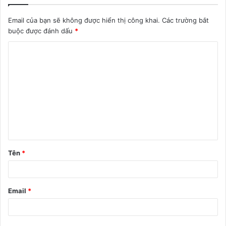
Email của bạn sẽ không được hiển thị công khai.
Các trường bắt
buộc được đánh dấu
*
B
ì
n
h
l
u
ậ
Tên
*
n
*
Email
*