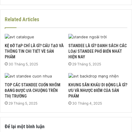
Related Articles
KỆ ĐỠ TẠP CHÍ LÀ GÌ? CẤU TẠO VÀ
STANDEE LÀ GÌ? DANH SÁCH CÁC
THÔNG TIN CHI TIẾT VỀ SẢN
LOẠI STANDEE PHỔ BIẾN NHẤT
PHẨM
HIỆN NAY
30 Tháng 5, 2025
29 Tháng 5, 2025
TOP CÁC STANDEE CUỐN NHÔM
KHUNG SÂN KHẤU DI ĐỘNG LÀ GÌ?
ĐANG ĐƯỢC ƯA CHUỘNG TRÊN
ƯU VÀ NHƯỢC ĐIỂM CỦA SẢN
THỊ TRƯỜNG
PHẨM
29 Tháng 5, 2025
30 Tháng 4, 2025
Để lại một bình luận