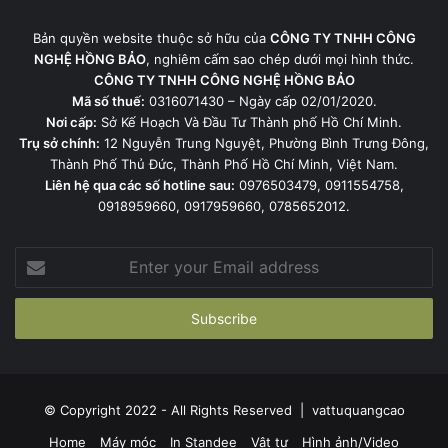
Bản quyền website thuộc sở hữu của
CÔNG TY TNHH CÔNG
NGHỆ HỒNG BẢO
, nghiêm cấm sao chép dưới mọi hình thức.
CÔNG TY TNHH CÔNG NGHỆ HỒNG BẢO
Mã số thuế:
0316071430 – Ngày cấp 02/01/2020.
Nơi cấp:
Sở Kế Hoạch Và Đầu Tư Thành phố Hồ Chí Minh.
Trụ sở chính:
12 Nguyễn Trung Nguyệt, Phường Bình Trưng Đông,
Thành Phố Thủ Đức, Thành Phố Hồ Chí Minh, Việt Nam.
Liên hệ qua các số hotline sau:
0976503479, 0911554758,
0918959660, 0917959660, 0785652012.
Enter
your
Email
address
© Copyright 2022 - All Rights Reserved |
vattuquangcao
Home
Máy móc
In Standee
Vật tư
Hình ảnh/Video