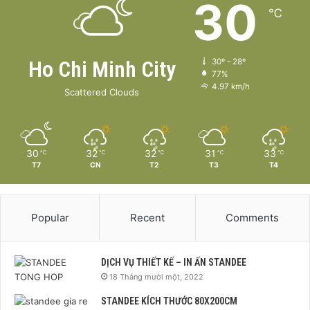
30
℃
Ho Chi Minh City
30º - 28º
77%
4.97 km/h
Scattered Clouds
30
32
32
31
33
℃
℃
℃
℃
℃
T7
CN
T2
T3
T4
Popular
Recent
Comments
DỊCH VỤ THIẾT KẾ – IN ẤN STANDEE
18 Tháng mười một, 2022
STANDEE KÍCH THƯỚC 80X200CM