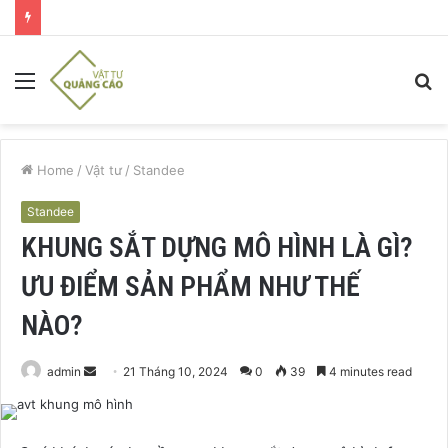
Menu
S
fo
Home
/
Vật tư
/
Standee
Standee
KHUNG SẮT DỰNG MÔ HÌNH LÀ GÌ?
ƯU ĐIỂM SẢN PHẨM NHƯ THẾ
NÀO?
Send
admin
21 Tháng 10, 2024
0
39
4 minutes read
an
email