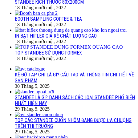
STANDEE KÍCH THƯỚC 80X200CM
18 Tháng mười một, 2022
BOOTH SAMPLING COFFEE & TEA
18 Tháng mười một, 2022
IN BẠT HIFLEX GIÁ RẺ CHẤT LƯỢNG CAO
18 Tháng mười một, 2022
TOP STANDEE SỬ DỤNG FORMEX
18 Tháng mười một, 2022
KỆ ĐỠ TẠP CHÍ LÀ GÌ? CẤU TẠO VÀ THÔNG TIN CHI TIẾT VỀ
SẢN PHẨM
30 Tháng 5, 2025
STANDEE LÀ GÌ? DANH SÁCH CÁC LOẠI STANDEE PHỔ BIẾN
NHẤT HIỆN NAY
29 Tháng 5, 2025
TOP CÁC STANDEE CUỐN NHÔM ĐANG ĐƯỢC ƯA CHUỘNG
TRÊN THỊ TRƯỜNG
29 Tháng 5, 2025