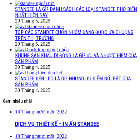
STANDEE LÀ GÌ? DANH SÁCH CÁC LOẠI STANDEE PHỔ BIẾN
NHẤT HIỆN NAY
29 Tháng 5, 2025
TOP CÁC STANDEE CUỐN NHÔM ĐANG ĐƯỢC ƯA CHUỘNG
TRÊN THỊ TRƯỜNG
29 Tháng 5, 2025
KHUNG SÂN KHẤU DI ĐỘNG LÀ GÌ? ƯU VÀ NHƯỢC ĐIỂM CỦA
SẢN PHẨM
30 Tháng 4, 2025
STANDEE ĐÈN LED LÀ GÌ? NHỮNG ƯU ĐIỂM NỔI BẬT CỦA
SẢN PHẨM
30 Tháng 4, 2025
Xem nhiều nhất
18 Tháng mười một, 2022
DỊCH VỤ THIẾT KẾ – IN ẤN STANDEE
18 Tháng mười một, 2022