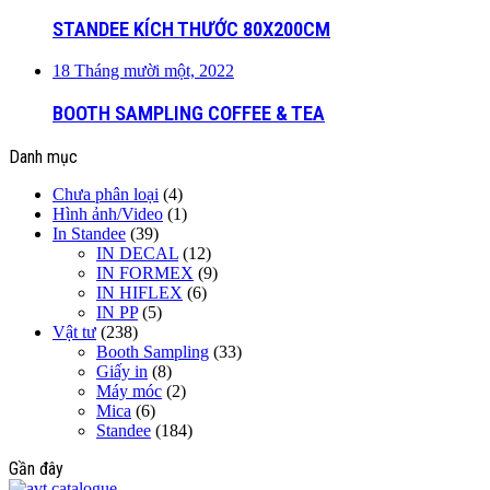
STANDEE KÍCH THƯỚC 80X200CM
18 Tháng mười một, 2022
BOOTH SAMPLING COFFEE & TEA
Danh mục
Chưa phân loại
(4)
Hình ảnh/Video
(1)
In Standee
(39)
IN DECAL
(12)
IN FORMEX
(9)
IN HIFLEX
(6)
IN PP
(5)
Vật tư
(238)
Booth Sampling
(33)
Giấy in
(8)
Máy móc
(2)
Mica
(6)
Standee
(184)
Gần đây