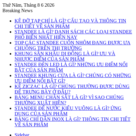
Thứ Năm, Tháng 8 6 2026
Breaking News
KỆ ĐỠ TẠP CHÍ LÀ GÌ? CẤU TẠO VÀ THÔNG TIN
CHI TIẾT VỀ SẢN PHẨM
STANDEE LÀ GÌ? DANH SÁCH CÁC LOẠI STANDEE
PHỔ BIẾN NHẤT HIỆN NAY
TOP CÁC STANDEE CUỐN NHÔM ĐANG ĐƯỢC ƯA
CHUỘNG TRÊN THỊ TRƯỜNG
KHUNG SÂN KHẤU DI ĐỘNG LÀ GÌ? ƯU VÀ
NHƯỢC ĐIỂM CỦA SẢN PHẨM
STANDEE ĐÈN LED LÀ GÌ? NHỮNG ƯU ĐIỂM NỔI
BẬT CỦA SẢN PHẨM
STANDEE KHUNG CỬA LÀ GÌ? CHÚNG CÓ NHỮNG
ƯU ĐIỂM NỔI BẬT GÌ?
KỆ ZICZAC LÀ GÌ? CHÚNG THƯỜNG ĐƯỢC DÙNG
ĐỂ TRƯNG BÀY Ở ĐÂU?
BẢNG MENU CHÂN SẮT LÀ GÌ? VÌ SAO CHÚNG
THƯỜNG XUẤT HIỆN?
STANDEE ĐẾ NƯỚC KIỂU VUÔNG LÀ GÌ? ỨNG
DỤNG CỦA SẢN PHẨM
BẢNG CHỈ DẪN INOX LÀ GÌ? THÔNG TIN CHI TIẾT
VỀ SẢN PHẨM
Sidebar