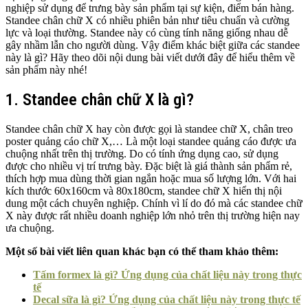
nghiệp sử dụng để trưng bày sản phẩm tại sự kiện, điểm bán hàng.
Standee chân chữ X có nhiều phiên bản như tiêu chuẩn và cường
lực và loại thường. Standee này có cùng tính năng giống nhau dễ
gây nhầm lẫn cho người dùng. Vậy điểm khác biệt giữa các standee
này là gì? Hãy theo dõi nội dung bài viết dưới đây để hiểu thêm về
sản phẩm này nhé!
1. Standee chân chữ X là gì?
Standee chân chữ X hay còn được gọi là standee chữ X, chân treo
poster quảng cáo chữ X,… Là một loại standee quảng cáo được ưa
chuộng nhất trên thị trường. Do có tính ứng dụng cao, sử dụng
được cho nhiều vị trí trưng bày. Đặc biệt là giá thành sản phẩm rẻ,
thích hợp mua dùng thời gian ngắn hoặc mua số lượng lớn. Với hai
kích thước 60x160cm và 80x180cm, standee chữ X hiển thị nội
dung một cách chuyên nghiệp. Chính vì lí do đó mà các standee chữ
X này được rất nhiều doanh nghiệp lớn nhỏ trên thị trường hiện nay
ưa chuộng.
Một số bài viết liên quan khác bạn có thể tham khảo thêm:
Tấm formex là gì? Ứng dụng của chất liệu này trong thực
tế
Decal sữa là gì? Ứng dụng của chất liệu này trong thực tế