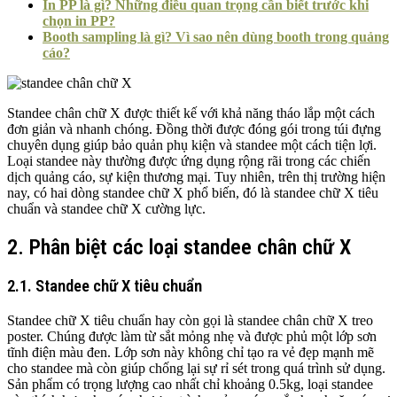
In PP là gì? Những điều quan trọng cần biết trước khi
chọn in PP?
Booth sampling là gì? Vì sao nên dùng booth trong quảng
cáo?
Standee chân chữ X được thiết kế với khả năng tháo lắp một cách
đơn giản và nhanh chóng. Đồng thời được đóng gói trong túi đựng
chuyên dụng giúp bảo quản phụ kiện và standee một cách tiện lợi.
Loại standee này thường được ứng dụng rộng rãi trong các chiến
dịch quảng cáo, sự kiện thương mại. Tuy nhiên, trên thị trường hiện
nay, có hai dòng standee chữ X phổ biến, đó là standee chữ X tiêu
chuẩn và standee chữ X cường lực.
2. Phân biệt các loại standee chân chữ X
2.1. Standee chữ X tiêu chuẩn
Standee chữ X tiêu chuẩn hay còn gọi là standee chân chữ X treo
poster. Chúng được làm từ sắt mỏng nhẹ và được phủ một lớp sơn
tĩnh điện màu đen. Lớp sơn này không chỉ tạo ra vẻ đẹp mạnh mẽ
cho standee mà còn giúp chống lại sự rỉ sét trong quá trình sử dụng.
Sản phẩm có trọng lượng cao nhất chỉ khoảng 0.5kg, loại standee