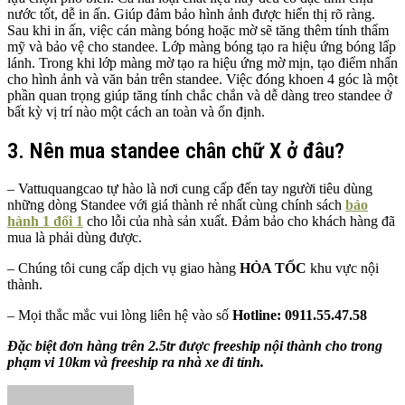
nước tốt, dễ in ấn. Giúp đảm bảo hình ảnh được hiển thị rõ ràng.
Sau khi in ấn, việc cán màng bóng hoặc mờ sẽ tăng thêm tính thẩm
mỹ và bảo vệ cho standee. Lớp màng bóng tạo ra hiệu ứng bóng lấp
lánh. Trong khi lớp màng mờ tạo ra hiệu ứng mờ mịn, tạo điểm nhấn
cho hình ảnh và văn bản trên standee. Việc đóng khoen 4 góc là một
phần quan trọng giúp tăng tính chắc chắn và dễ dàng treo standee ở
bất kỳ vị trí nào một cách an toàn và ổn định.
3. Nên mua standee chân chữ X ở đâu?
– Vattuquangcao tự hào là nơi cung cấp đến tay người tiêu dùng
những dòng Standee với giá thành rẻ nhất cùng chính sách
bảo
hành 1 đổi 1
cho lỗi của nhà sản xuất. Đảm bảo cho khách hàng đã
mua là phải dùng được.
– Chúng tôi cung cấp dịch vụ giao hàng
HỎA TỐC
khu vực nội
thành.
– Mọi thắc mắc vui lòng liên hệ vào số
Hotline: 0911.55.47.58
Đặc biệt đơn hàng trên 2.5tr được freeship nội thành cho trong
phạm vi 10km và freeship ra nhà xe đi tỉnh.