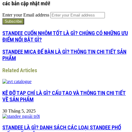
các bản cập nhật mới!
Enter your Email address
STANDEE CUỐN NHÔM TỐT LÀ GÌ? CHÚNG CÓ NHỮNG ƯU
ĐIỂM NỔI BẬT GÌ?
STANDEE MICA ĐỂ BÀN LÀ GÌ? THÔNG TIN CHI TIẾT SẢN
PHẨM
Related Articles
KỆ ĐỠ TẠP CHÍ LÀ GÌ? CẤU TẠO VÀ THÔNG TIN CHI TIẾT
VỀ SẢN PHẨM
30 Tháng 5, 2025
STANDEE LÀ GÌ? DANH SÁCH CÁC LOẠI STANDEE PHỔ