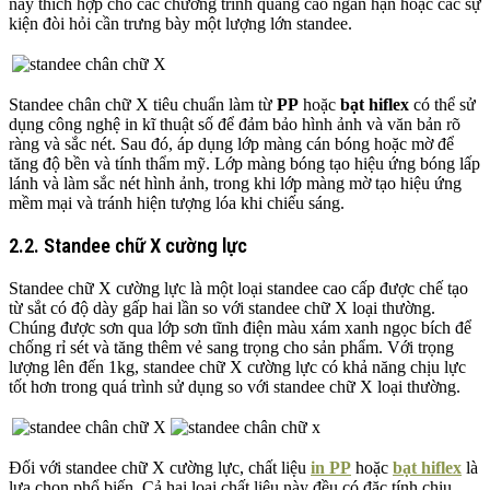
này thích hợp cho các chương trình quảng cáo ngắn hạn hoặc các sự
kiện đòi hỏi cần trưng bày một lượng lớn standee.
Standee chân chữ X tiêu chuẩn làm từ
PP
hoặc
bạt hiflex
có thể sử
dụng công nghệ in kĩ thuật số để đảm bảo hình ảnh và văn bản rõ
ràng và sắc nét. Sau đó, áp dụng lớp màng cán bóng hoặc mờ để
tăng độ bền và tính thẩm mỹ. Lớp màng bóng tạo hiệu ứng bóng lấp
lánh và làm sắc nét hình ảnh, trong khi lớp màng mờ tạo hiệu ứng
mềm mại và tránh hiện tượng lóa khi chiếu sáng.
2.2. Standee chữ X cường lực
Standee chữ X cường lực là một loại standee cao cấp được chế tạo
từ sắt có độ dày gấp hai lần so với standee chữ X loại thường.
Chúng được sơn qua lớp sơn tĩnh điện màu xám xanh ngọc bích để
chống rỉ sét và tăng thêm vẻ sang trọng cho sản phẩm. Với trọng
lượng lên đến 1kg, standee chữ X cường lực có khả năng chịu lực
tốt hơn trong quá trình sử dụng so với standee chữ X loại thường.
Đối với standee chữ X cường lực, chất liệu
in PP
hoặc
bạt hiflex
là
lựa chọn phổ biến. Cả hai loại chất liệu này đều có đặc tính chịu