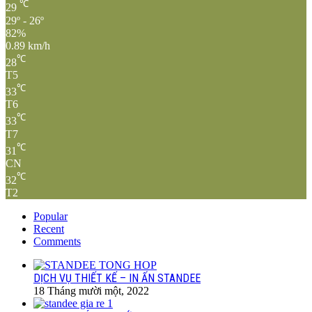
℃
29
29º - 26º
82%
0.89 km/h
℃
28
T5
℃
33
T6
℃
33
T7
℃
31
CN
℃
32
T2
Popular
Recent
Comments
DỊCH VỤ THIẾT KẾ – IN ẤN STANDEE
18 Tháng mười một, 2022