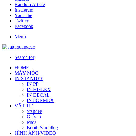
Random Article
Instagram
YouTube
Twitter
Facebook
Menu
Search for
HOME
MÁY MÓC
IN STANDEE
IN PP
IN HIFLEX
IN DECAL
IN FORMEX
VẬT TƯ
Standee
Giấy in
Mica
Booth Sampling
HÌNH ẢNH/VIDEO