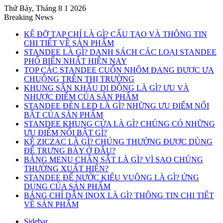
Thứ Bảy, Tháng 8 1 2026
Breaking News
KỆ ĐỠ TẠP CHÍ LÀ GÌ? CẤU TẠO VÀ THÔNG TIN
CHI TIẾT VỀ SẢN PHẨM
STANDEE LÀ GÌ? DANH SÁCH CÁC LOẠI STANDEE
PHỔ BIẾN NHẤT HIỆN NAY
TOP CÁC STANDEE CUỐN NHÔM ĐANG ĐƯỢC ƯA
CHUỘNG TRÊN THỊ TRƯỜNG
KHUNG SÂN KHẤU DI ĐỘNG LÀ GÌ? ƯU VÀ
NHƯỢC ĐIỂM CỦA SẢN PHẨM
STANDEE ĐÈN LED LÀ GÌ? NHỮNG ƯU ĐIỂM NỔI
BẬT CỦA SẢN PHẨM
STANDEE KHUNG CỬA LÀ GÌ? CHÚNG CÓ NHỮNG
ƯU ĐIỂM NỔI BẬT GÌ?
KỆ ZICZAC LÀ GÌ? CHÚNG THƯỜNG ĐƯỢC DÙNG
ĐỂ TRƯNG BÀY Ở ĐÂU?
BẢNG MENU CHÂN SẮT LÀ GÌ? VÌ SAO CHÚNG
THƯỜNG XUẤT HIỆN?
STANDEE ĐẾ NƯỚC KIỂU VUÔNG LÀ GÌ? ỨNG
DỤNG CỦA SẢN PHẨM
BẢNG CHỈ DẪN INOX LÀ GÌ? THÔNG TIN CHI TIẾT
VỀ SẢN PHẨM
Sidebar