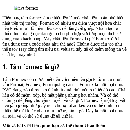
Hiện nay, tấm formex được biết đến là một chất liệu in ấn phổ biến
nhất trên thị trường. Formex có nhiều ưu điểm vượt trội hơn chất
liệu khác như: độ mềm dẻo cao, dễ dàng cắt ghép. Nhằm tạo ra
nhiều hình dạng độc đáo giúp cho phù hợp với từng mục đích sử
dụng của khách hàng. Vậy chất liệu Formex là gì? Formex được
ứng dụng trong cuộc sống như thế nào? Chúng được cấu tạo như
thế nào? Hãy cùng tìm hiểu bài viết sau đây để có thêm thông tin về
chất liệu này nhé!
1. Tấm formex là gì?
Tấm Formex còn được biết đến với nhiều tên gọi khác nhau như:
tấm Format, Foamex, Form quảng cáo,… Formex là một loại nhựa
PVC dạng xốp được tạo thành từ quá trình nén ở nhiệt độ cao. Chất
liệu có độ mềm, xốp, bề mặt phẳng nhưng hơi nhám. Và có thể
cuộn lại dễ dàng cho vận chuyển và cất giữ. Formex là một loại vật
liệu gần giống như giấy nên chúng rất ăn keo và có thể dính trên
nhiều bề mặt khác nhau như tường, kính, gỗ. Đây là một loại nhựa
an toàn và có thể sử dụng để tái chế lại.
Một số bài viết liên quan bạn có thể tham khảo thêm: