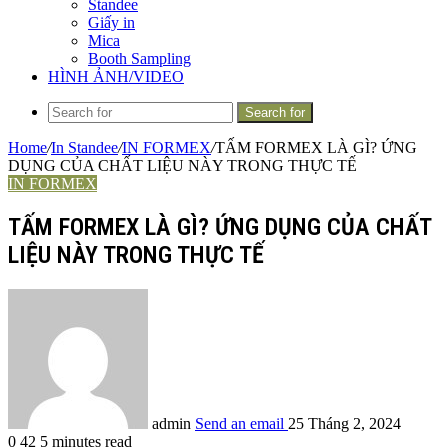
Standee
Giấy in
Mica
Booth Sampling
HÌNH ẢNH/VIDEO
Search for
Home
/
In Standee
/
IN FORMEX
/
TẤM FORMEX LÀ GÌ? ỨNG
DỤNG CỦA CHẤT LIỆU NÀY TRONG THỰC TẾ
IN FORMEX
TẤM FORMEX LÀ GÌ? ỨNG DỤNG CỦA CHẤT
LIỆU NÀY TRONG THỰC TẾ
admin
Send an email
25 Tháng 2, 2024
0
42
5 minutes read