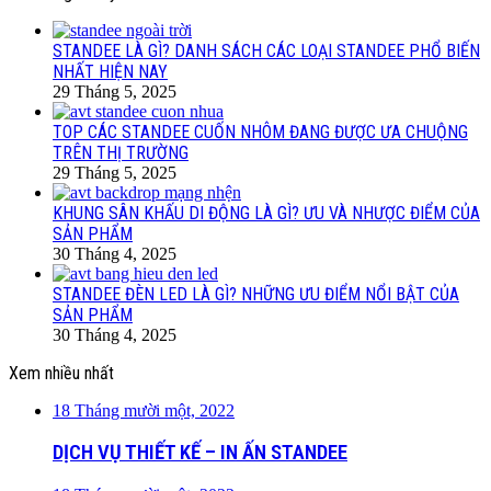
STANDEE LÀ GÌ? DANH SÁCH CÁC LOẠI STANDEE PHỔ BIẾN
NHẤT HIỆN NAY
29 Tháng 5, 2025
TOP CÁC STANDEE CUỐN NHÔM ĐANG ĐƯỢC ƯA CHUỘNG
TRÊN THỊ TRƯỜNG
29 Tháng 5, 2025
KHUNG SÂN KHẤU DI ĐỘNG LÀ GÌ? ƯU VÀ NHƯỢC ĐIỂM CỦA
SẢN PHẨM
30 Tháng 4, 2025
STANDEE ĐÈN LED LÀ GÌ? NHỮNG ƯU ĐIỂM NỔI BẬT CỦA
SẢN PHẨM
30 Tháng 4, 2025
Xem nhiều nhất
18 Tháng mười một, 2022
DỊCH VỤ THIẾT KẾ – IN ẤN STANDEE