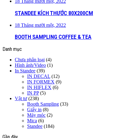
18 Tháng mười một, 2022
STANDEE KÍCH THƯỚC 80X200CM
18 Tháng mười một, 2022
BOOTH SAMPLING COFFEE & TEA
Danh mục
Chưa phân loại
(4)
Hình ảnh/Video
(1)
In Standee
(39)
IN DECAL
(12)
IN FORMEX
(9)
IN HIFLEX
(6)
IN PP
(5)
Vật tư
(238)
Booth Sampling
(33)
Giấy in
(8)
Máy móc
(2)
Mica
(6)
Standee
(184)
Gần đây