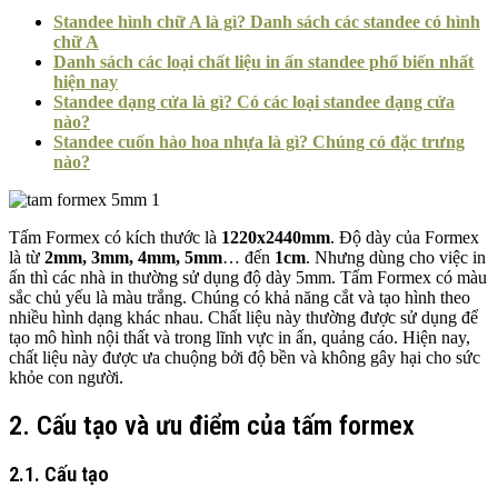
Standee hình chữ A là gì? Danh sách các standee có hình
chữ A
Danh sách các loại chất liệu in ấn standee phổ biến nhất
hiện nay
Standee dạng cửa là gì? Có các loại standee dạng cửa
nào?
Standee cuốn hào hoa nhựa là gì? Chúng có đặc trưng
nào?
Tấm Formex có kích thước là
1220x2440mm
. Độ dày của Formex
là từ
2mm, 3mm, 4mm, 5mm
… đến
1cm
. Nhưng dùng cho việc in
ấn thì các nhà in thường sử dụng độ dày 5mm. Tấm Formex có màu
sắc chủ yếu là màu trắng. Chúng có khả năng cắt và tạo hình theo
nhiều hình dạng khác nhau. Chất liệu này thường được sử dụng để
tạo mô hình nội thất và trong lĩnh vực in ấn, quảng cáo. Hiện nay,
chất liệu này được ưa chuộng bởi độ bền và không gây hại cho sức
khỏe con người.
2. Cấu tạo và ưu điểm của tấm formex
2.1. Cấu tạo