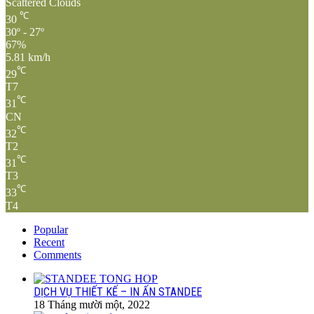
Scattered Clouds
℃
30
30º - 27º
67%
5.81 km/h
℃
29
T7
℃
31
CN
℃
32
T2
℃
31
T3
℃
33
T4
Popular
Recent
Comments
DỊCH VỤ THIẾT KẾ – IN ẤN STANDEE
18 Tháng mười một, 2022