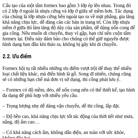
Cấu tạo của một tấm formex bao gồm 3 lớp ép lên nhau. Trong đó
có 2 lớp ở ngoài là nhựa cứng và lớp ở giữa sẽ mềm hơn. Tác dụng
của chúng là lớp nhựa cứng bên ngoài tạo ra về mặt phẳng, gia tăng
khả năng chịu lực, dễ dàng cán các bản in trang trí. Còn lớp nhựa
mềm ở giữa thì làm tăng độ dày của sản phẩm, dễ dàng uốn cong để
gia công. Nếu muốn di chuyển, thay vì gập, bạn chỉ nên cuộn tấm
formex lại. Điều này đảm bảo cho chúng có thể giữ nguyên được
hình dạng ban đầu khi tháo ra, không bị gãy khi di chuyển.
2.2. Ưu điểm
Formex hội tụ rất nhiều những ưu điểm vượt trội để thay thế nhiều
loại chất liệu khác, mà điển hình là gỗ. Song dĩ nhiên, chúng cũng
sẽ có những hạn chế mà đơn vị sử dụng, thi công phải lưu ý.
– Formex có độ mềm, dẻo, dễ uốn cong nên có thể thiết kế, tạo hình
đa dạng để phù hợp với nhiều yêu cầu.
– Trọng lượng nhẹ dễ dàng vận chuyển, dễ thi công, lắp đặt.
– Độ bền cao, khả năng chịu lực tốt tác động của thời tiết như mưa,
nắng, độ ẩm cao…
– Có khả năng cách ẩm, không dẫn điện, an toàn với sức khỏe,
không độc hại.