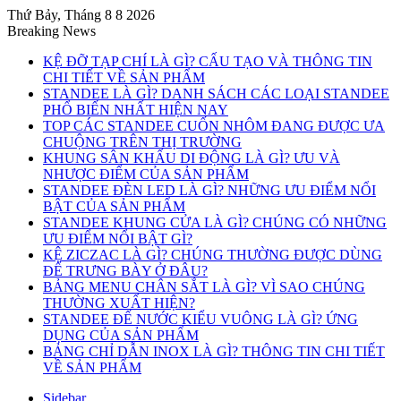
Thứ Bảy, Tháng 8 8 2026
Breaking News
KỆ ĐỠ TẠP CHÍ LÀ GÌ? CẤU TẠO VÀ THÔNG TIN
CHI TIẾT VỀ SẢN PHẨM
STANDEE LÀ GÌ? DANH SÁCH CÁC LOẠI STANDEE
PHỔ BIẾN NHẤT HIỆN NAY
TOP CÁC STANDEE CUỐN NHÔM ĐANG ĐƯỢC ƯA
CHUỘNG TRÊN THỊ TRƯỜNG
KHUNG SÂN KHẤU DI ĐỘNG LÀ GÌ? ƯU VÀ
NHƯỢC ĐIỂM CỦA SẢN PHẨM
STANDEE ĐÈN LED LÀ GÌ? NHỮNG ƯU ĐIỂM NỔI
BẬT CỦA SẢN PHẨM
STANDEE KHUNG CỬA LÀ GÌ? CHÚNG CÓ NHỮNG
ƯU ĐIỂM NỔI BẬT GÌ?
KỆ ZICZAC LÀ GÌ? CHÚNG THƯỜNG ĐƯỢC DÙNG
ĐỂ TRƯNG BÀY Ở ĐÂU?
BẢNG MENU CHÂN SẮT LÀ GÌ? VÌ SAO CHÚNG
THƯỜNG XUẤT HIỆN?
STANDEE ĐẾ NƯỚC KIỂU VUÔNG LÀ GÌ? ỨNG
DỤNG CỦA SẢN PHẨM
BẢNG CHỈ DẪN INOX LÀ GÌ? THÔNG TIN CHI TIẾT
VỀ SẢN PHẨM
Sidebar