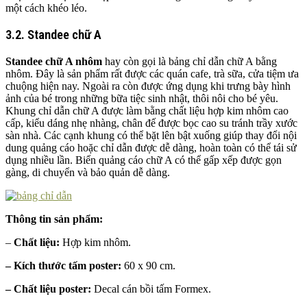
một cách khéo léo.
3.2. Standee chữ A
Standee chữ A nhôm
hay còn gọi là bảng chỉ dẫn chữ A bằng
nhôm. Đây là sản phẩm rất được các quán cafe, trà sữa, cửa tiệm ưa
chuộng hiện nay. Ngoài ra còn được ứng dụng khi trưng bày hình
ảnh của bé trong những bữa tiệc sinh nhật, thôi nôi cho bé yêu.
Khung chỉ dẫn chữ A được làm bằng chất liệu hợp kim nhôm cao
cấp, kiểu dáng nhẹ nhàng, chân đế được bọc cao su tránh trầy xước
sàn nhà. Các cạnh khung có thể bặt lên bật xuống giúp thay đổi nội
dung quảng cáo hoặc chỉ dẫn được dễ dàng, hoàn toàn có thể tái sử
dụng nhiều lần. Biển quảng cáo chữ A có thể gấp xếp được gọn
gàng, di chuyển và bảo quản dễ dàng.
Thông tin sản phẩm:
–
Chất liệu:
Hợp kim nhôm.
– Kích thước tấm poster:
60 x 90 cm.
– Chất liệu poster:
Decal cán bồi tấm Formex.