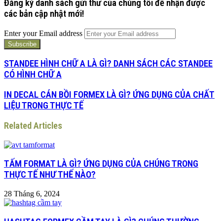
Đăng ký danh sách gửi thư của chúng tôi để nhận được
các bản cập nhật mới!
Enter your Email address
STANDEE HÌNH CHỮ A LÀ GÌ? DANH SÁCH CÁC STANDEE
CÓ HÌNH CHỮ A
IN DECAL CÁN BỒI FORMEX LÀ GÌ? ỨNG DỤNG CỦA CHẤT
LIỆU TRONG THỰC TẾ
Related Articles
TẤM FORMAT LÀ GÌ? ỨNG DỤNG CỦA CHÚNG TRONG
THỰC TẾ NHƯ THẾ NÀO?
28 Tháng 6, 2024