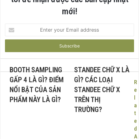
mới!
Enter
your
Email
address
BOOTH SAMPLING
STANDEE CHỮ X LÀ
GẤP 4 LÀ GÌ? ĐIỂM
GÌ? CÁC LOẠI
R
NỔI BẬT CỦA SẢN
STANDEE CHỮ X
e
l
PHẨM NÀY LÀ GÌ?
TRÊN THỊ
a
TRƯỜNG?
t
e
d
A