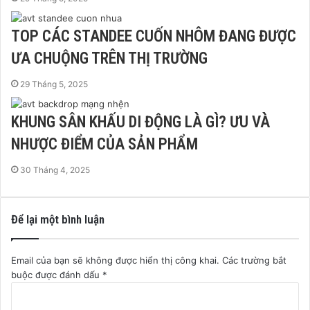
TOP CÁC STANDEE CUỐN NHÔM ĐANG ĐƯỢC
ƯA CHUỘNG TRÊN THỊ TRƯỜNG
29 Tháng 5, 2025
KHUNG SÂN KHẤU DI ĐỘNG LÀ GÌ? ƯU VÀ
NHƯỢC ĐIỂM CỦA SẢN PHẨM
30 Tháng 4, 2025
Để lại một bình luận
Email của bạn sẽ không được hiển thị công khai.
Các trường bắt
buộc được đánh dấu
*
B
ì