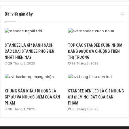
Bài viết gần đây
STANDEE LÀ GÌ? DANH SÁCH
TOP CÁC STANDEE CUỐN NHÔM
CÁC LOẠI STANDEE PHỔ BIẾN
ĐANG ĐƯỢC ƯA CHUỘNG TRÊN
NHẤT HIỆN NAY
THỊ TRƯỜNG
29 Tháng 5, 2025
29 Tháng 5, 2025
KHUNG SÂN KHẤU DI ĐỘNG LÀ
STANDEE ĐÈN LED LÀ GÌ? NHỮNG
GÌ? ƯU VÀ NHƯỢC ĐIỂM CỦA SẢN
ƯU ĐIỂM NỔI BẬT CỦA SẢN
PHẨM
PHẨM
30 Tháng 4, 2025
30 Tháng 4, 2025