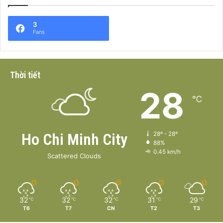
3
Fans
Thời tiết
28
℃
Ho Chi Minh City
28º - 28º
88%
0.45 km/h
Scattered Clouds
32
32
32
31
29
℃
℃
℃
℃
℃
T6
T7
CN
T2
T3