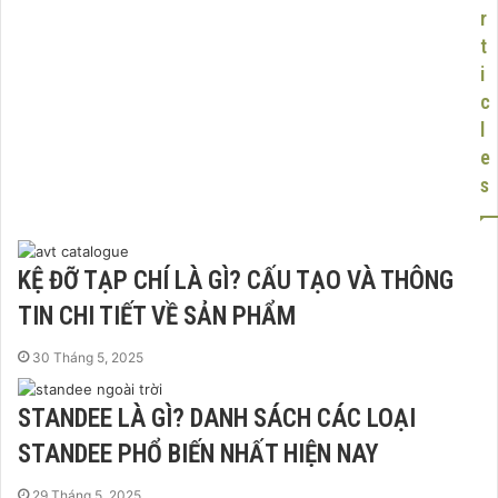
r
t
i
c
l
e
s
KỆ ĐỠ TẠP CHÍ LÀ GÌ? CẤU TẠO VÀ THÔNG
TIN CHI TIẾT VỀ SẢN PHẨM
30 Tháng 5, 2025
STANDEE LÀ GÌ? DANH SÁCH CÁC LOẠI
STANDEE PHỔ BIẾN NHẤT HIỆN NAY
29 Tháng 5, 2025