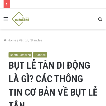
Menu
S
fo
Home
/
Vật tư
/
Standee
Booth Sampling
Standee
BỤT LỄ TÂN DI ĐỘNG
LÀ GÌ? CÁC THÔNG
TIN CƠ BẢN VỀ BỤT LỄ
TÂN