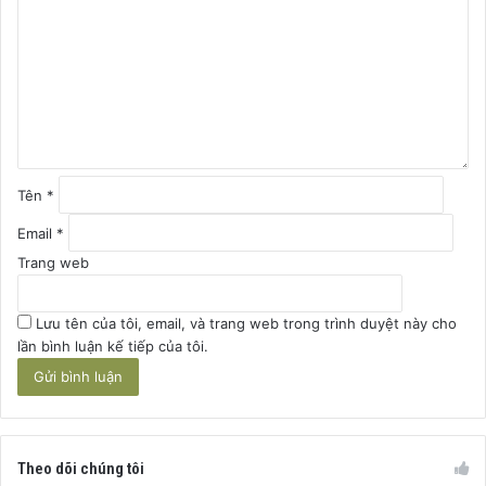
n
h
l
u
ậ
n
*
Tên
*
Email
*
Trang web
Lưu tên của tôi, email, và trang web trong trình duyệt này cho
lần bình luận kế tiếp của tôi.
Theo dõi chúng tôi