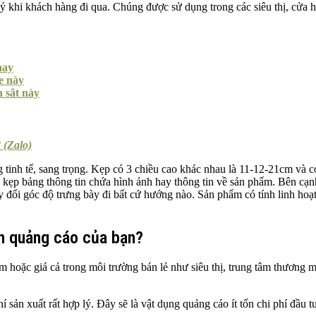
ý khi khách hàng đi qua. Chúng được sử dụng trong các siêu thị, cửa hà
nay
e này
h sắt này
 (Zalo)
g tinh tế, sang trọng. Kẹp có 3 chiều cao khác nhau là 11-12-21cm và
 kẹp bảng thông tin chứa hình ảnh hay thông tin về sản phẩm. Bên cạn
ay đổi góc độ trưng bày đi bất cứ hướng nào. Sản phẩm có tính linh hoạ
ch quảng cáo của bạn?
m hoặc giá cả trong môi trường bán lẻ như siêu thị, trung tâm thương 
sản xuất rất hợp lý. Đây sẽ là vật dụng quảng cáo ít tốn chi phí đầu t