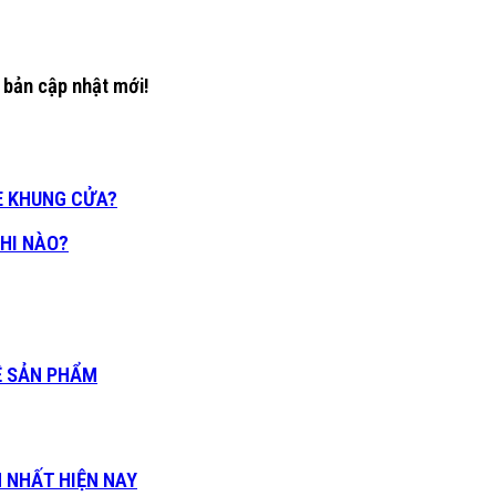
 bản cập nhật mới!
E KHUNG CỬA?
HI NÀO?
VỀ SẢN PHẨM
N NHẤT HIỆN NAY