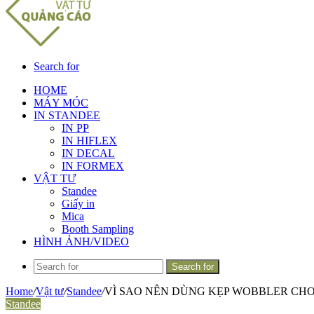
Search for
HOME
MÁY MÓC
IN STANDEE
IN PP
IN HIFLEX
IN DECAL
IN FORMEX
VẬT TƯ
Standee
Giấy in
Mica
Booth Sampling
HÌNH ẢNH/VIDEO
Search for
Home
/
Vật tư
/
Standee
/
VÌ SAO NÊN DÙNG KẸP WOBBLER CHO
Standee