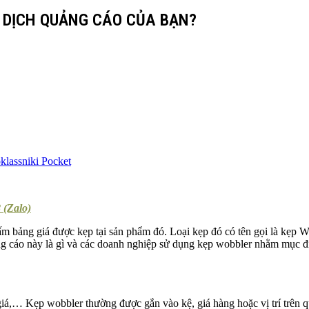
 DỊCH QUẢNG CÁO CỦA BẠN?
lassniki
Pocket
 (Zalo)
ấm bảng giá được kẹp tại sản phẩm đó. Loại kẹp đó có tên gọi là kẹp W
ng cáo này là gì và các doanh nghiệp sử dụng kẹp wobbler nhằm mục đí
giá,… Kẹp wobbler thường được gắn vào kệ, giá hàng hoặc vị trí trên 