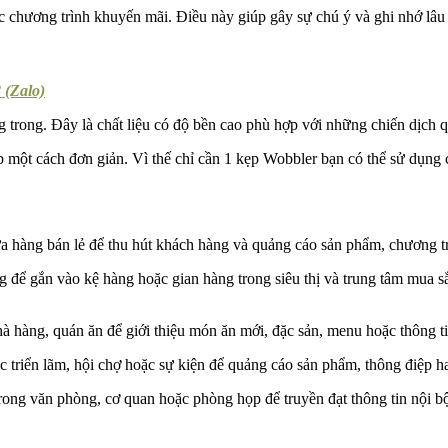
chương trình khuyến mãi. Điều này giúp gây sự chú ý và ghi nhớ lâu d
 (Zalo)
rong. Đây là chất liệu có độ bền cao phù hợp với những chiến dịch qu
p một cách đơn giản. Vì thế chỉ cần 1 kẹp Wobbler bạn có thể sử dụng
 hàng bán lẻ để thu hút khách hàng và quảng cáo sản phẩm, chương tr
để gắn vào kệ hàng hoặc gian hàng trong siêu thị và trung tâm mua s
 hàng, quán ăn để giới thiệu món ăn mới, đặc sản, menu hoặc thông ti
triển lãm, hội chợ hoặc sự kiện để quảng cáo sản phẩm, thông điệp h
ong văn phòng, cơ quan hoặc phòng họp để truyền đạt thông tin nội bộ