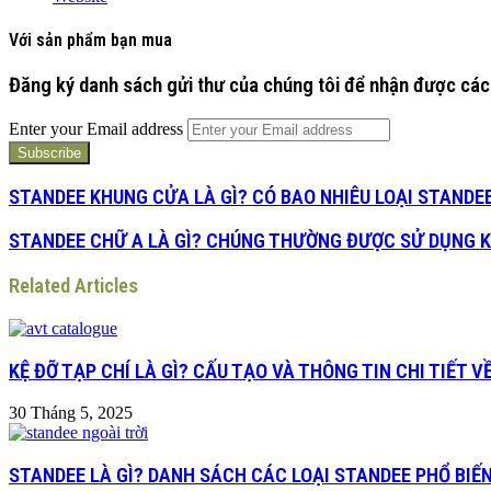
Với sản phẩm bạn mua
Đăng ký danh sách gửi thư của chúng tôi để nhận được các
Enter your Email address
STANDEE KHUNG CỬA LÀ GÌ? CÓ BAO NHIÊU LOẠI STANDE
STANDEE CHỮ A LÀ GÌ? CHÚNG THƯỜNG ĐƯỢC SỬ DỤNG K
Related Articles
KỆ ĐỠ TẠP CHÍ LÀ GÌ? CẤU TẠO VÀ THÔNG TIN CHI TIẾT 
30 Tháng 5, 2025
STANDEE LÀ GÌ? DANH SÁCH CÁC LOẠI STANDEE PHỔ BIẾ