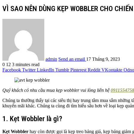
VÌ SAO NÊN DÙNG KẸP WOBBLER CHO CHIẾN
admin
Send an email
17 Tháng 9, 2023
0
12
3 minutes read
Facebook
Twitter
LinkedIn
Tumblr
Pinterest
Reddit
VKontakte
Odnok
Quý khách có nhu cầu mua kẹp wobbler vui lòng liên hệ
0911554758
Chúng ta thường thấy tại các siêu thị hay trung tâm mua sắm những t
khuyến mãi khác. Chúng ta cùng đi tìm hiểu sâu hơn về loại kẹp quả
1. Kẹt Wobbler là gì?
Kẹt Wobbler
hay còn được gọi là kẹp treo bảng giá, kẹp bảng giảm 