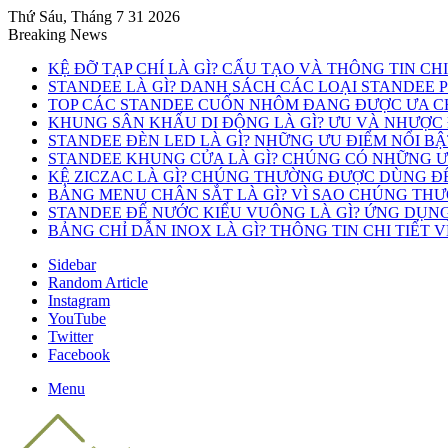
Thứ Sáu, Tháng 7 31 2026
Breaking News
KỆ ĐỠ TẠP CHÍ LÀ GÌ? CẤU TẠO VÀ THÔNG TIN CH
STANDEE LÀ GÌ? DANH SÁCH CÁC LOẠI STANDEE 
TOP CÁC STANDEE CUỐN NHÔM ĐANG ĐƯỢC ƯA C
KHUNG SÂN KHẤU DI ĐỘNG LÀ GÌ? ƯU VÀ NHƯỢC
STANDEE ĐÈN LED LÀ GÌ? NHỮNG ƯU ĐIỂM NỔI B
STANDEE KHUNG CỬA LÀ GÌ? CHÚNG CÓ NHỮNG ƯU
KỆ ZICZAC LÀ GÌ? CHÚNG THƯỜNG ĐƯỢC DÙNG Đ
BẢNG MENU CHÂN SẮT LÀ GÌ? VÌ SAO CHÚNG TH
STANDEE ĐẾ NƯỚC KIỂU VUÔNG LÀ GÌ? ỨNG DỤN
BẢNG CHỈ DẪN INOX LÀ GÌ? THÔNG TIN CHI TIẾT 
Sidebar
Random Article
Instagram
YouTube
Twitter
Facebook
Menu