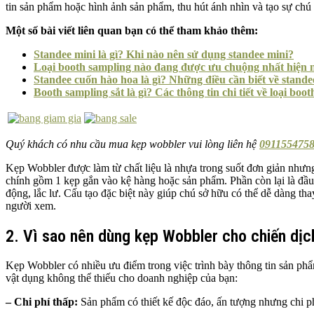
tin sản phẩm hoặc hình ảnh sản phẩm, thu hút ánh nhìn và tạo sự chú 
Một số bài viết liên quan bạn có thể tham khảo thêm:
Standee mini là gì? Khi nào nên sử dụng standee mini?
Loại booth sampling nào đang được ưu chuộng nhất hiện 
Standee cuốn hào hoa là gì? Những điều cần biết về stande
Booth sampling sắt là gì? Các thông tin chi tiết về loại boot
Quý khách có nhu cầu mua kẹp wobbler vui lòng liên hệ
0911554758
Kẹp Wobbler được làm từ chất liệu là nhựa trong suốt đơn giản nhưn
chính gồm 1 kẹp gắn vào kệ hàng hoặc sản phẩm. Phần còn lại là đầu
động, lắc lư. Cấu tạo đặc biệt này giúp chú sở hữu có thể dễ dàng th
người xem.
2. Vì sao nên dùng kẹp Wobbler cho chiến dị
Kẹp Wobbler có nhiều ưu điểm trong việc trình bày thông tin sản phẩ
vật dụng không thể thiếu cho doanh nghiệp của bạn:
– Chi phí thấp:
Sản phẩm có thiết kế độc đáo, ấn tượng nhưng chi phí 