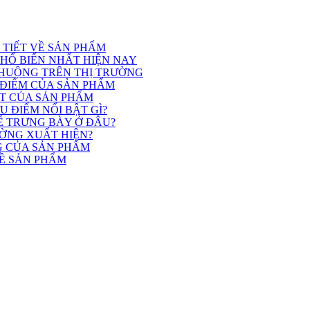
I TIẾT VỀ SẢN PHẨM
PHỔ BIẾN NHẤT HIỆN NAY
HUỘNG TRÊN THỊ TRƯỜNG
 ĐIỂM CỦA SẢN PHẨM
ẬT CỦA SẢN PHẨM
 ĐIỂM NỔI BẬT GÌ?
Ể TRƯNG BÀY Ở ĐÂU?
ƯỜNG XUẤT HIỆN?
G CỦA SẢN PHẨM
VỀ SẢN PHẨM