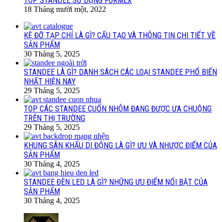
TOP STANDEE SỬ DỤNG FORMEX
18 Tháng mười một, 2022
KỆ ĐỠ TẠP CHÍ LÀ GÌ? CẤU TẠO VÀ THÔNG TIN CHI TIẾT VỀ
SẢN PHẨM
30 Tháng 5, 2025
STANDEE LÀ GÌ? DANH SÁCH CÁC LOẠI STANDEE PHỔ BIẾN
NHẤT HIỆN NAY
29 Tháng 5, 2025
TOP CÁC STANDEE CUỐN NHÔM ĐANG ĐƯỢC ƯA CHUỘNG
TRÊN THỊ TRƯỜNG
29 Tháng 5, 2025
KHUNG SÂN KHẤU DI ĐỘNG LÀ GÌ? ƯU VÀ NHƯỢC ĐIỂM CỦA
SẢN PHẨM
30 Tháng 4, 2025
STANDEE ĐÈN LED LÀ GÌ? NHỮNG ƯU ĐIỂM NỔI BẬT CỦA
SẢN PHẨM
30 Tháng 4, 2025