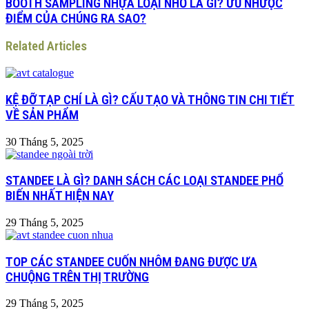
BOOTH SAMPLING NHỰA LOẠI NHỎ LÀ GÌ? ƯU NHƯỢC
ĐIỂM CỦA CHÚNG RA SAO?
Related Articles
KỆ ĐỠ TẠP CHÍ LÀ GÌ? CẤU TẠO VÀ THÔNG TIN CHI TIẾT
VỀ SẢN PHẨM
30 Tháng 5, 2025
STANDEE LÀ GÌ? DANH SÁCH CÁC LOẠI STANDEE PHỔ
BIẾN NHẤT HIỆN NAY
29 Tháng 5, 2025
TOP CÁC STANDEE CUỐN NHÔM ĐANG ĐƯỢC ƯA
CHUỘNG TRÊN THỊ TRƯỜNG
29 Tháng 5, 2025