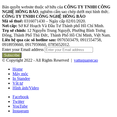
Bản quyền website thuộc sở hữu của
CÔNG TY TNHH CÔNG
NGHỆ HỒNG BẢO
, nghiêm cấm sao chép dưới mọi hình thức.
CÔNG TY TNHH CÔNG NGHỆ HỒNG BẢO
Mã số thuế:
0316071430 – Ngày cấp 02/01/2020.
Nơi cấp:
Sở Kế Hoạch Và Đầu Tư Thành phố Hồ Chí Minh.
Trụ sở chính:
12 Nguyễn Trung Nguyệt, Phường Bình Trưng
Đông, Thành Phố Thủ Đức, Thành Phố Hồ Chí Minh, Việt Nam.
Liên hệ qua các số hotline sau:
0976503479, 0911554758,
0918959660, 0917959660, 0785652012.
Enter your Email address
© Copyright 2022 - All Rights Reserved |
vattuquangcao
Home
Máy móc
In Standee
Vật tư
Hình ảnh/Video
Facebook
Twitter
YouTube
Instagram