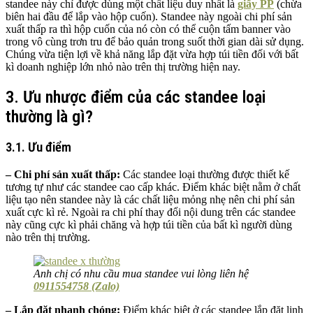
standee này chỉ được dùng một chất liệu duy nhất là
giấy PP
(chừa
biên hai đầu để lắp vào hộp cuốn). Standee này ngoài chi phí sản
xuất thấp ra thì hộp cuốn của nó còn có thể cuộn tấm banner vào
trong vô cùng trơn tru để bảo quản trong suốt thời gian dài sử dụng.
Chúng vừa tiện lợi về khả năng lắp đặt vừa hợp túi tiền đối với bất
kì doanh nghiệp lớn nhỏ nào trên thị trường hiện nay.
3. Ưu nhược điểm của các standee loại
thường là gì?
3.1. Ưu điểm
– Chi phí sản xuất thấp:
Các standee loại thường được thiết kế
tương tự như các standee cao cấp khác. Điểm khác biệt nằm ở chất
liệu tạo nên standee này là các chất liệu mỏng nhẹ nên chi phí sản
xuất cực kì rẻ. Ngoài ra chi phí thay đổi nội dung trên các standee
này cũng cực kì phải chăng và hợp túi tiền của bất kì người dùng
nào trên thị trường.
Anh chị có nhu cầu mua standee vui lòng liên hệ
0911554758 (Zalo)
– Lắp đặt nhanh chóng:
Điểm khác biệt ở các standee lắp đặt linh