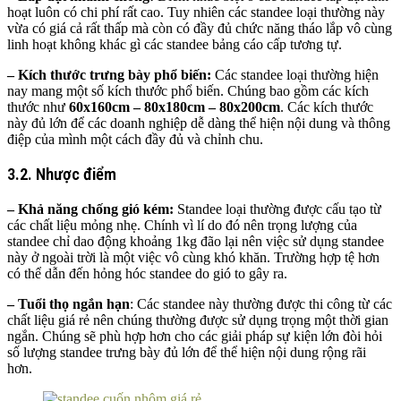
hoạt luôn có chi phí rất cao. Tuy nhiên các standee loại thường này
vừa có giá cả rất thấp mà còn có đầy đủ chức năng tháo lắp vô cùng
linh hoạt không khác gì các standee bảng cáo cấp tương tự.
– Kích thước trưng bày phổ biến:
Các standee loại thường hiện
nay mang một số kích thước phổ biến. Chúng bao gồm các kích
thước như
60x160cm – 80x180cm – 80x200cm
. Các kích thước
này đủ lớn để các doanh nghiệp dễ dàng thể hiện nội dung và thông
điệp của mình một cách đầy đủ và chỉnh chu.
3.2. Nhược điểm
– Khả năng chống gió kém:
Standee loại thường được cấu tạo từ
các chất liệu mỏng nhẹ. Chính vì lí do đó nên trọng lượng của
standee chỉ dao động khoảng 1kg đão lại nên việc sử dụng standee
này ở ngoài trời là một việc vô cùng khó khăn. Trường hợp tệ hơn
có thể dẫn đến hỏng hóc standee do gió to gây ra.
– Tuổi thọ ngắn hạn
: Các standee này thường được thi công từ các
chất liệu giá rẻ nên chúng thường được sử dụng trọng một thời gian
ngắn. Chúng sẽ phù hợp hơn cho các giải pháp sự kiện lớn đòi hỏi
số lượng standee trưng bày đủ lớn để thể hiện nội dung rộng rãi
hơn.