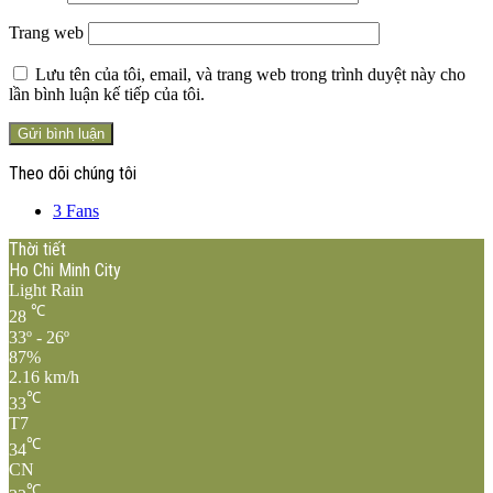
Trang web
Lưu tên của tôi, email, và trang web trong trình duyệt này cho
lần bình luận kế tiếp của tôi.
Theo dõi chúng tôi
3
Fans
Thời tiết
Ho Chi Minh City
Light Rain
℃
28
33º - 26º
87%
2.16 km/h
℃
33
T7
℃
34
CN
℃