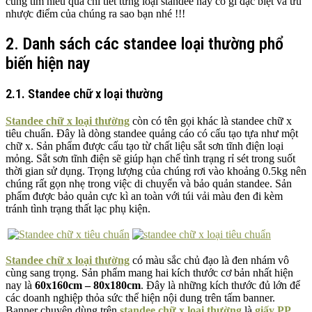
cùng tìm hiểu qua chi tiết từng loại standee này có gì đặc biệt và ưu
nhược điểm của chúng ra sao bạn nhé !!!
2. Danh sách các standee loại thường phổ
biến hiện nay
2.1. Standee chữ x loại thường
Standee chữ x loại thường
còn có tên gọi khác là standee chữ x
tiêu chuẩn. Đây là dòng standee quảng cáo có cấu tạo tựa như một
chữ x. Sản phẩm được cấu tạo từ chất liệu sắt sơn tĩnh điện loại
mỏng. Sắt sơn tĩnh điện sẽ giúp hạn chế tình trạng rỉ sét trong suốt
thời gian sử dụng. Trọng lượng của chúng rơi vào khoảng 0.5kg nên
chúng rất gọn nhẹ trong việc di chuyển và bảo quản standee. Sản
phẩm được bảo quản cực kì an toàn với túi vải màu đen đi kèm
tránh tình trạng thất lạc phụ kiện.
Standee chữ x loại thường
có màu sắc chủ đạo là đen nhám vô
cùng sang trọng. Sản phẩm mang hai kích thước cơ bản nhất hiện
nay là
60x160cm – 80x180cm
. Đây là những kích thước đủ lớn để
các doanh nghiệp thỏa sức thể hiện nội dung trên tấm banner.
Banner chuyên dùng trên
standee chữ x loại thường
là
giấy PP