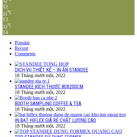
32
T2
℃
31
T3
℃
33
T4
Popular
Recent
Comments
DỊCH VỤ THIẾT KẾ – IN ẤN STANDEE
18 Tháng mười một, 2022
STANDEE KÍCH THƯỚC 80X200CM
18 Tháng mười một, 2022
BOOTH SAMPLING COFFEE & TEA
18 Tháng mười một, 2022
IN BẠT HIFLEX GIÁ RẺ CHẤT LƯỢNG CAO
18 Tháng mười một, 2022