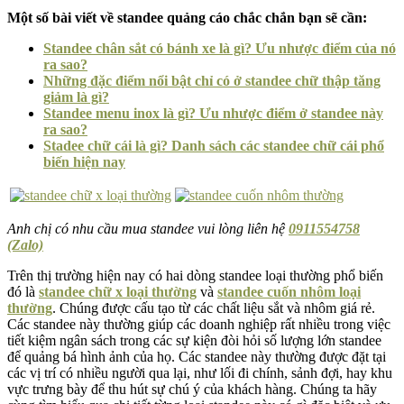
Một số bài viết về standee quảng cáo chắc chắn bạn sẽ cần:
Standee chân sắt có bánh xe là gì? Ưu nhược điểm của nó
ra sao?
Những đặc điểm nổi bật chỉ có ở standee chữ thập tăng
giảm là gì?
Standee menu inox là gì? Ưu nhược điểm ở standee này
ra sao?
Stadee chữ cái là gì? Danh sách các standee chữ cái phổ
biến hiện nay
Anh chị có nhu cầu mua standee vui lòng liên hệ
0911554758
(Zalo)
Trên thị trường hiện nay có hai dòng standee loại thường phổ biến
đó là
standee chữ x loại thường
và
standee cuốn nhôm loại
thường
. Chúng được cấu tạo từ các chất liệu sắt và nhôm giá rẻ.
Các standee này thường giúp các doanh nghiệp rất nhiều trong việc
tiết kiệm ngân sách trong các sự kiện đòi hỏi số lượng lớn standee
để quảng bá hình ảnh của họ. Các standee này thường được đặt tại
các vị trí có nhiều người qua lại, như lối đi chính, sảnh đợi, hay khu
vực trưng bày để thu hút sự chú ý của khách hàng. Chúng ta hãy