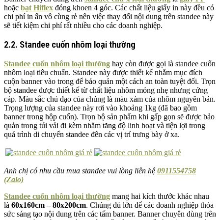
hoặc
bạt Hiflex
đóng khoen 4 góc. Các chất liệu giấy in này đều có
chi phí in ấn vô cùng rẻ nên việc thay đổi nội dung trên standee này
sẽ tiết kiệm chi phí rất nhiều cho các doanh nghiệp.
2.2. Standee cuốn nhôm loại thường
Standee cuốn nhôm loại thường
hay còn được gọi là standee cuốn
nhôm loại tiêu chuẩn. Standee này được thiết kế nhằm mục đích
cuộn banner vào trong để bảo quản một cách an toàn tuyệt đối. Trọn
bộ standee được thiết kế từ chất liệu nhôm mỏng nhẹ nhưng cứng
cáp. Màu sắc chủ đạo của chúng là màu xám của nhôm nguyên bản.
Trọng lượng của standee này rơi vào khoảng 1kg (đã bao gồm
banner trong hộp cuốn). Trọn bộ sản phẩm khi gấp gọn sẽ được bảo
quản trong túi vải đi kèm nhằm tăng độ linh hoạt và tiện lợi trong
quá trình di chuyển standee đên các vị trí trưng bày ở xa.
Anh chị có nhu cầu mua standee vui lòng liên hệ
0911554758
(Zalo)
Standee cuốn nhôm loại thường
mang hai kích thước khác nhau
là
60x160cm – 80x200cm
. Chúng đủ lớn để các doanh nghiệp thỏa
sức sáng tạo nội dung trên các tấm banner. Banner chuyên dùng trên