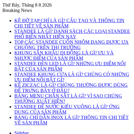
Thứ Bảy, Tháng 8 8 2026
Breaking News
KỆ ĐỠ TẠP CHÍ LÀ GÌ? CẤU TẠO VÀ THÔNG TIN
CHI TIẾT VỀ SẢN PHẨM
STANDEE LÀ GÌ? DANH SÁCH CÁC LOẠI STANDEE
PHỔ BIẾN NHẤT HIỆN NAY
TOP CÁC STANDEE CUỐN NHÔM ĐANG ĐƯỢC ƯA
CHUỘNG TRÊN THỊ TRƯỜNG
KHUNG SÂN KHẤU DI ĐỘNG LÀ GÌ? ƯU VÀ
NHƯỢC ĐIỂM CỦA SẢN PHẨM
STANDEE ĐÈN LED LÀ GÌ? NHỮNG ƯU ĐIỂM NỔI
BẬT CỦA SẢN PHẨM
STANDEE KHUNG CỬA LÀ GÌ? CHÚNG CÓ NHỮNG
ƯU ĐIỂM NỔI BẬT GÌ?
KỆ ZICZAC LÀ GÌ? CHÚNG THƯỜNG ĐƯỢC DÙNG
ĐỂ TRƯNG BÀY Ở ĐÂU?
BẢNG MENU CHÂN SẮT LÀ GÌ? VÌ SAO CHÚNG
THƯỜNG XUẤT HIỆN?
STANDEE ĐẾ NƯỚC KIỂU VUÔNG LÀ GÌ? ỨNG
DỤNG CỦA SẢN PHẨM
BẢNG CHỈ DẪN INOX LÀ GÌ? THÔNG TIN CHI TIẾT
VỀ SẢN PHẨM
Sidebar