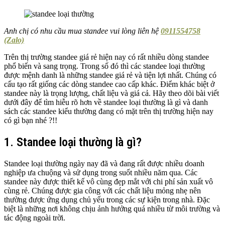
Anh chị có nhu cầu mua standee vui lòng liên hệ
0911554758
(Zalo)
Trên thị trường standee giá rẻ hiện nay có rất nhiều dòng standee
phổ biến và sang trọng. Trong số đó thì các standee loại thường
được mệnh danh là những standee giá rẻ và tiện lợi nhất. Chúng có
cấu tạo rất giống các dòng standee cao cấp khác. Điểm khác biệt ở
standee này là trọng lượng, chất liệu và giá cả. Hãy theo dõi bài viết
dưới đây để tìm hiễu rõ hơn về standee loại thường là gì và danh
sách các standee kiểu thường đang có mặt trên thị trường hiện nay
có gì bạn nhé ?!!
1. Standee loại thường là gì?
Standee loại thường ngày nay đã và đang rất được nhiều doanh
nghiệp ưa chuộng và sử dụng trong suốt nhiều năm qua. Các
standee này được thiết kế vô cùng đẹp mắt với chi phí sản xuất vô
cùng rẻ. Chúng được gia công với các chất liệu mỏng nhẹ nên
thường được ứng dụng chủ yếu trong các sự kiện trong nhà. Đặc
biệt là những nơi không chịu ảnh hưởng quá nhiều từ môi trường và
tác động ngoài trời.