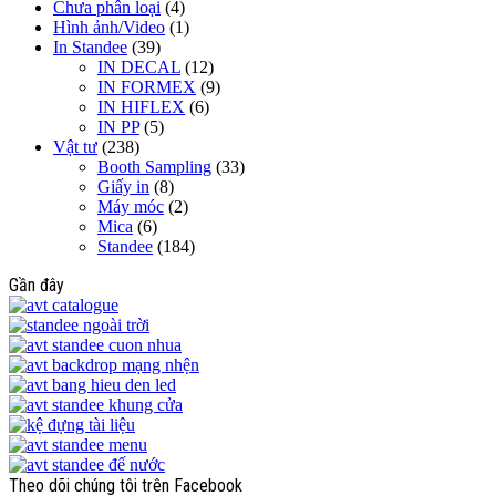
Chưa phân loại
(4)
Hình ảnh/Video
(1)
In Standee
(39)
IN DECAL
(12)
IN FORMEX
(9)
IN HIFLEX
(6)
IN PP
(5)
Vật tư
(238)
Booth Sampling
(33)
Giấy in
(8)
Máy móc
(2)
Mica
(6)
Standee
(184)
Gần đây
Theo dõi chúng tôi trên Facebook