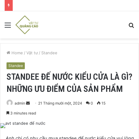
Menu
S
fo
Home
/
Vật tư
/
Standee
Standee
STANDEE ĐẾ NƯỚC KIỂU CỬA LÀ GÌ?
NHỮNG ƯU ĐIỂM CỦA SẢN PHẨM
Send
admin
21 Tháng mười một, 2024
0
15
an
3 minutes read
email
Anh chị có nhu cầu mua standee đế nước kiểu cửa vui lòng