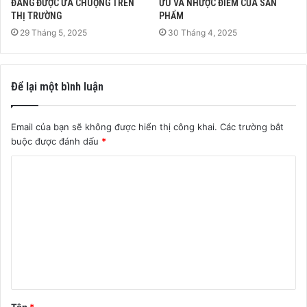
ĐANG ĐƯỢC ƯA CHUỘNG TRÊN
ƯU VÀ NHƯỢC ĐIỂM CỦA SẢN
THỊ TRƯỜNG
PHẨM
29 Tháng 5, 2025
30 Tháng 4, 2025
Để lại một bình luận
Email của bạn sẽ không được hiển thị công khai.
Các trường bắt
buộc được đánh dấu
*
B
ì
n
h
l
u
ậ