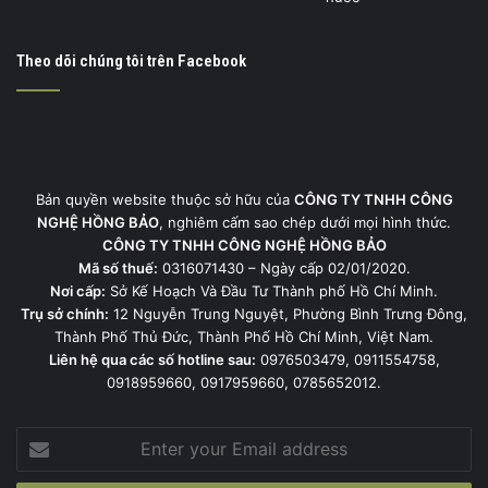
Theo dõi chúng tôi trên Facebook
Bản quyền website thuộc sở hữu của
CÔNG TY TNHH CÔNG
NGHỆ HỒNG BẢO
, nghiêm cấm sao chép dưới mọi hình thức.
CÔNG TY TNHH CÔNG NGHỆ HỒNG BẢO
Mã số thuế:
0316071430 – Ngày cấp 02/01/2020.
Nơi cấp:
Sở Kế Hoạch Và Đầu Tư Thành phố Hồ Chí Minh.
Trụ sở chính:
12 Nguyễn Trung Nguyệt, Phường Bình Trưng Đông,
Thành Phố Thủ Đức, Thành Phố Hồ Chí Minh, Việt Nam.
Liên hệ qua các số hotline sau:
0976503479, 0911554758,
0918959660, 0917959660, 0785652012.
Enter
your
Email