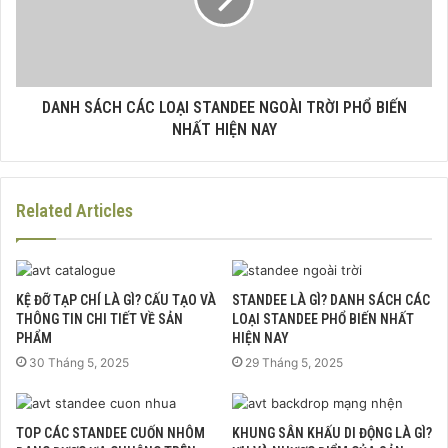
DANH SÁCH CÁC LOẠI STANDEE NGOÀI TRỜI PHỔ BIẾN
NHẤT HIỆN NAY
Related Articles
KỆ ĐỠ TẠP CHÍ LÀ GÌ? CẤU TẠO VÀ
STANDEE LÀ GÌ? DANH SÁCH CÁC
THÔNG TIN CHI TIẾT VỀ SẢN
LOẠI STANDEE PHỔ BIẾN NHẤT
PHẨM
HIỆN NAY
30 Tháng 5, 2025
29 Tháng 5, 2025
TOP CÁC STANDEE CUỐN NHÔM
KHUNG SÂN KHẤU DI ĐỘNG LÀ GÌ?