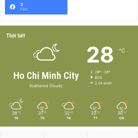
3
Fans
Thời tiết
28
℃
Ho Chi Minh City
28º - 28º
85%
2.24 km/h
Scattered Clouds
28
31
32
32
30
℃
℃
℃
℃
℃
T4
T5
T6
T7
CN