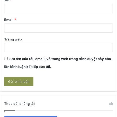
Tên
*
n
*
Email
*
Trang web
Lưu tên của tôi, email, và trang web trong trình duyệt này cho
lần bình luận kế tiếp của tôi.
Theo dõi chúng tôi