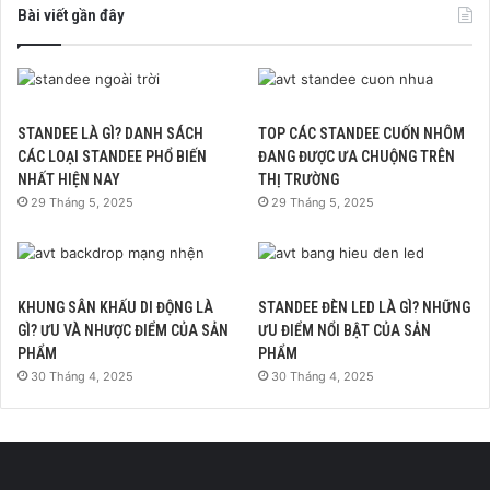
Bài viết gần đây
STANDEE LÀ GÌ? DANH SÁCH
TOP CÁC STANDEE CUỐN NHÔM
CÁC LOẠI STANDEE PHỔ BIẾN
ĐANG ĐƯỢC ƯA CHUỘNG TRÊN
NHẤT HIỆN NAY
THỊ TRƯỜNG
29 Tháng 5, 2025
29 Tháng 5, 2025
KHUNG SÂN KHẤU DI ĐỘNG LÀ
STANDEE ĐÈN LED LÀ GÌ? NHỮNG
GÌ? ƯU VÀ NHƯỢC ĐIỂM CỦA SẢN
ƯU ĐIỂM NỔI BẬT CỦA SẢN
PHẨM
PHẨM
30 Tháng 4, 2025
30 Tháng 4, 2025