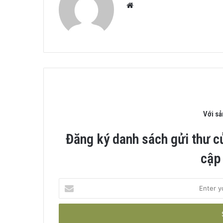
Website
Với s
Đăng ký danh sách gửi thư c
cập
Enter
your
Email
address