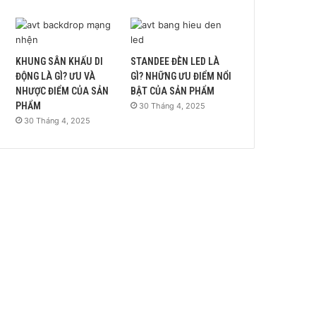
KHUNG SÂN KHẤU DI
STANDEE ĐÈN LED LÀ
ĐỘNG LÀ GÌ? ƯU VÀ
GÌ? NHỮNG ƯU ĐIỂM NỔI
NHƯỢC ĐIỂM CỦA SẢN
BẬT CỦA SẢN PHẨM
PHẨM
30 Tháng 4, 2025
30 Tháng 4, 2025