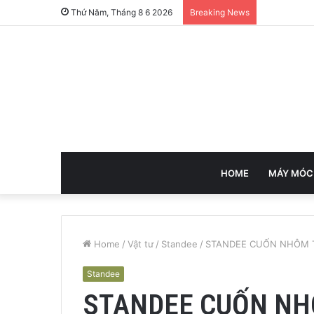
Thứ Năm, Tháng 8 6 2026
Breaking News
HOME
MÁY MÓC
Home
/
Vật tư
/
Standee
/
STANDEE CUỐN NHÔM T
Standee
STANDEE CUỐN NH