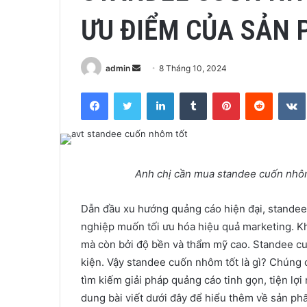
ƯU ĐIỂM CỦA SẢN
Send
admin
8 Tháng 10, 2024
an
Facebook
Twitter
LinkedIn
Tumblr
Pinterest
Reddit
email
Anh chị cần mua standee cuốn nhôm 
Dẫn đầu xu hướng quảng cáo hiện đại, stande
nghiệp muốn tối ưu hóa hiệu quả marketing. Khô
mà còn bởi độ bền và thẩm mỹ cao. Standee c
kiện. Vậy standee cuốn nhôm tốt là gì? Chúng
tìm kiếm giải pháp quảng cáo tinh gọn, tiện lợ
dung bài viết dưới đây để hiểu thêm về sản ph