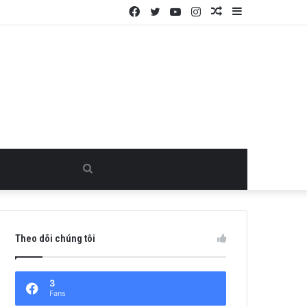
Facebook
Twitter
YouTube
Instagram
Random
Sidebar
Article
Search
for
Theo dõi chúng tôi
3
Fans