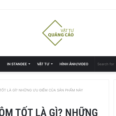
IN STANDEE
VẬT TƯ
HÌNH ẢNH/VIDEO
ỐT LÀ GÌ? NHỮNG ƯU ĐIỂM CỦA SẢN PHẨM NÀY
ÔM TỐT LÀ GÌ? NHỮNG