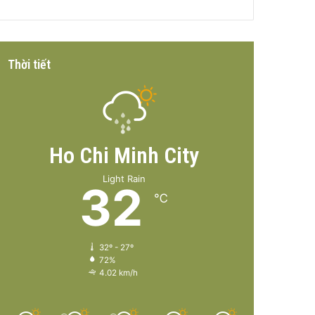
Thời tiết
Ho Chi Minh City
Light Rain
32
℃
32º - 27º
72%
4.02 km/h