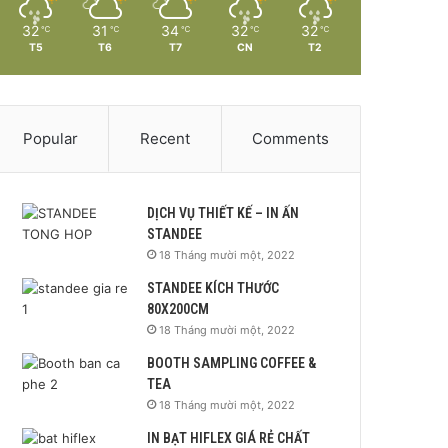
32
31
34
32
32
℃
℃
℃
℃
℃
T5
T6
T7
CN
T2
Popular
Recent
Comments
DỊCH VỤ THIẾT KẾ – IN ẤN
STANDEE
18 Tháng mười một, 2022
STANDEE KÍCH THƯỚC
80X200CM
18 Tháng mười một, 2022
BOOTH SAMPLING COFFEE &
TEA
18 Tháng mười một, 2022
IN BẠT HIFLEX GIÁ RẺ CHẤT