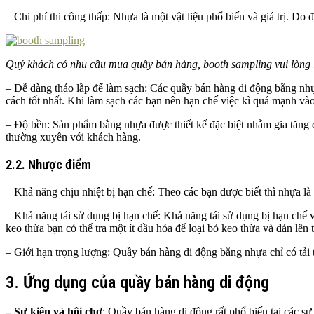
– Chi phí thi công thấp: Nhựa là một vật liệu phổ biến và giá trị. Do 
Quý khách có nhu cầu mua quầy bán hàng, booth sampling vui lòng 
– Dễ dàng tháo lắp để làm sạch: Các quầy bán hàng di động bằng nhự
cách tốt nhất. Khi làm sạch các bạn nên hạn chế việc kì quá mạnh và
– Độ bền: Sản phẩm bằng nhựa được thiết kế đặc biệt nhằm gia tăng đ
thường xuyên với khách hàng.
2.2. Nhược điểm
– Khả năng chịu nhiệt bị hạn chế: Theo các bạn được biết thì nhựa là 
– Khả năng tái sử dụng bị hạn chế: Khả năng tái sử dụng bị hạn chế v
keo thừa bạn có thể tra một ít dầu hỏa để loại bỏ keo thừa và dán lê
– Giới hạn trọng lượng: Quầy bán hàng di động bằng nhựa chỉ có tải t
3. Ứng dụng của quầy bán hàng di động
–
Sự kiện và hội chợ
: Quầy bán hàng di động rất phổ biến tại các sự