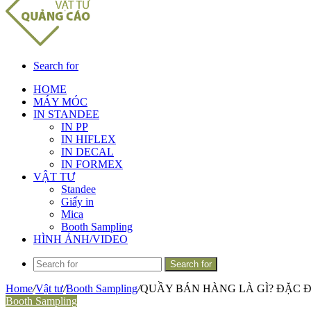
Search for
HOME
MÁY MÓC
IN STANDEE
IN PP
IN HIFLEX
IN DECAL
IN FORMEX
VẬT TƯ
Standee
Giấy in
Mica
Booth Sampling
HÌNH ẢNH/VIDEO
Search for
Home
/
Vật tư
/
Booth Sampling
/
QUẦY BÁN HÀNG LÀ GÌ? ĐẶC 
Booth Sampling