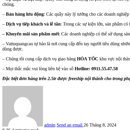
chóng.
–
Bán hàng lưu động
: Các quầy này lý tưởng cho các doanh nghiệp
–
Dịch vụ tiếp khách và lễ tân
: Trong các sự kiện lớn, sản phẩm có
–
Khuyến mãi sản phẩm mới
: Các doanh nghiệp có thể sử dụng sả
– Vattuquangcao tự hào là nơi cung cấp đến tay người tiêu dùng nhữ
dùng được.
– Chúng tôi cung cấp dịch vụ giao hàng
HỎA TỐC
khu vực nội thà
– Mọi thắc mắc vui lòng liên hệ vào số
Hotline: 0911.55.47.58
Đặc biệt đơn hàng trên 2.5tr được freeship nội thành cho trong phạ
admin
Send an email
26 Tháng 8, 2024