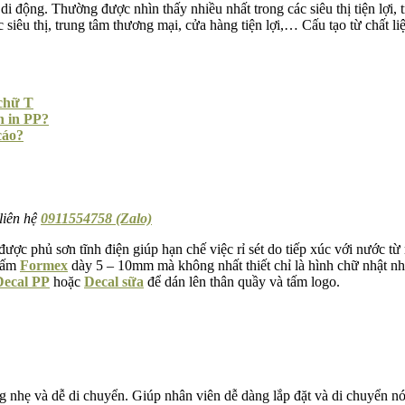
di động. Thường được nhìn thấy nhiều nhất trong các siêu thị tiện lợi
c siêu thị, trung tâm thương mại, cửa hàng tiện lợi,… Cấu tạo từ chất 
 chữ T
n in PP?
cáo?
liên hệ
0911554758 (Zalo)
ược phủ sơn tĩnh điện giúp hạn chế việc rỉ sét do tiếp xúc với nước từ
 tấm
Formex
dày 5 – 10mm mà không nhất thiết chỉ là hình chữ nhật 
Decal PP
hoặc
Decal sữa
để dán lên thân quầy và tấm logo.
nhẹ và dễ di chuyển. Giúp nhân viên dễ dàng lắp đặt và di chuyển nó đ