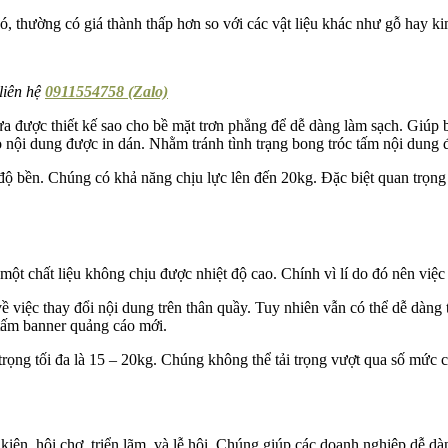
đó, thường có giá thành thấp hơn so với các vật liệu khác như gỗ hay ki
liên hệ
0911554758 (Zalo)
a được thiết kế sao cho bề mặt trơn phẳng để dễ dàng làm sạch. Giúp
o nội dung được in dán. Nhằm tránh tình trạng bong tróc tấm nội dung đ
ộ bền. Chúng có khả năng chịu lực lên đến 20kg. Đặc biệt quan trọng k
một chất liệu không chịu được nhiệt độ cao. Chính vì lí do đó nên việc
ề việc thay đổi nội dung trên thân quầy. Tuy nhiên vẫn có thể dễ dàng 
n tấm banner quảng cáo mới.
rọng tối đa là 15 – 20kg. Chúng không thể tải trọng vượt qua số mức c
 kiện, hội chợ, triển lãm, và lễ hội. Chúng giúp các doanh nghiệp dễ 