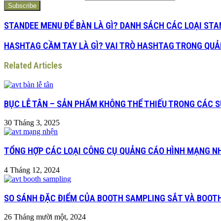
STANDEE MENU ĐỂ BÀN LÀ GÌ? DANH SÁCH CÁC LOẠI STA
HASHTAG CẦM TAY LÀ GÌ? VAI TRÒ HASHTAG TRONG QUẢ
Related Articles
BỤC LỄ TÂN – SẢN PHẨM KHÔNG THỂ THIẾU TRONG CÁC S
30 Tháng 3, 2025
TỔNG HỢP CÁC LOẠI CÔNG CỤ QUẢNG CÁO HÌNH MẠNG N
4 Tháng 12, 2024
SO SÁNH ĐẶC ĐIỂM CỦA BOOTH SAMPLING SẮT VÀ BOOT
26 Tháng mười một, 2024