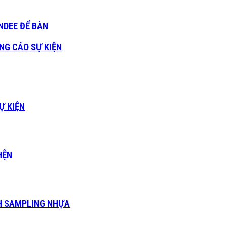
NDEE ĐỂ BÀN
NG CÁO SỰ KIỆN
Ự KIỆN
HỆN
H SAMPLING NHỰA