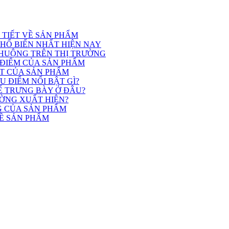
I TIẾT VỀ SẢN PHẨM
PHỔ BIẾN NHẤT HIỆN NAY
HUỘNG TRÊN THỊ TRƯỜNG
 ĐIỂM CỦA SẢN PHẨM
ẬT CỦA SẢN PHẨM
 ĐIỂM NỔI BẬT GÌ?
Ể TRƯNG BÀY Ở ĐÂU?
ƯỜNG XUẤT HIỆN?
G CỦA SẢN PHẨM
VỀ SẢN PHẨM