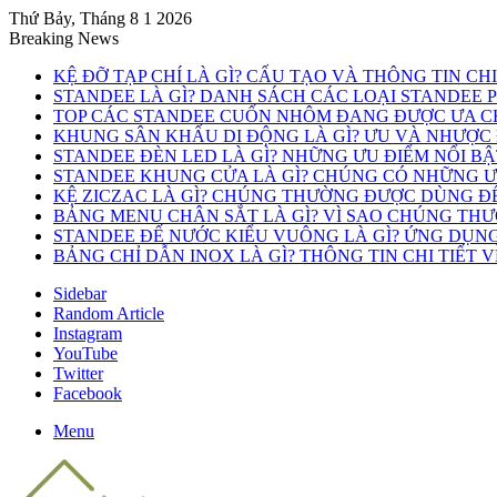
Thứ Bảy, Tháng 8 1 2026
Breaking News
KỆ ĐỠ TẠP CHÍ LÀ GÌ? CẤU TẠO VÀ THÔNG TIN CH
STANDEE LÀ GÌ? DANH SÁCH CÁC LOẠI STANDEE 
TOP CÁC STANDEE CUỐN NHÔM ĐANG ĐƯỢC ƯA C
KHUNG SÂN KHẤU DI ĐỘNG LÀ GÌ? ƯU VÀ NHƯỢC
STANDEE ĐÈN LED LÀ GÌ? NHỮNG ƯU ĐIỂM NỔI B
STANDEE KHUNG CỬA LÀ GÌ? CHÚNG CÓ NHỮNG ƯU
KỆ ZICZAC LÀ GÌ? CHÚNG THƯỜNG ĐƯỢC DÙNG Đ
BẢNG MENU CHÂN SẮT LÀ GÌ? VÌ SAO CHÚNG TH
STANDEE ĐẾ NƯỚC KIỂU VUÔNG LÀ GÌ? ỨNG DỤN
BẢNG CHỈ DẪN INOX LÀ GÌ? THÔNG TIN CHI TIẾT 
Sidebar
Random Article
Instagram
YouTube
Twitter
Facebook
Menu