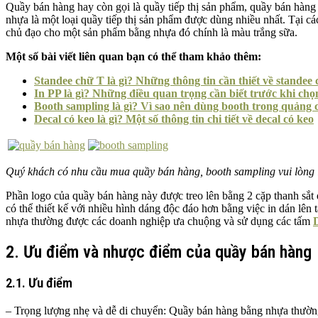
Quầy bán hàng hay còn gọi là quầy tiếp thị sản phẩm, quầy bán hàng 
nhựa là một loại quầy tiếp thị sản phẩm được dùng nhiều nhất. Tại cá
chủ đạo cho một sản phẩm bằng nhựa đó chính là màu trắng sữa.
Một số bài viết liên quan bạn có thể tham khảo thêm:
Standee chữ T là gì? Những thông tin cần thiết về standee
In PP là gì? Những điều quan trọng cần biết trước khi chọ
Booth sampling là gì? Vì sao nên dùng booth trong quảng 
Decal có keo là gì? Một số thông tin chi tiết về decal có keo
Quý khách có nhu cầu mua quầy bán hàng, booth sampling vui lòng 
Phần logo của quầy bán hàng này được treo lên bằng 2 cặp thanh sắt đ
có thể thiết kế với nhiều hình dáng độc đáo hơn bằng việc in dán lên
nhựa thường được các doanh nghiệp ưa chuộng và sử dụng các tấm
2. Ưu điểm và nhược điểm của quầy bán hàng
2.1. Ưu điểm
– Trọng lượng nhẹ và dễ di chuyển: Quầy bán hàng bằng nhựa thường 