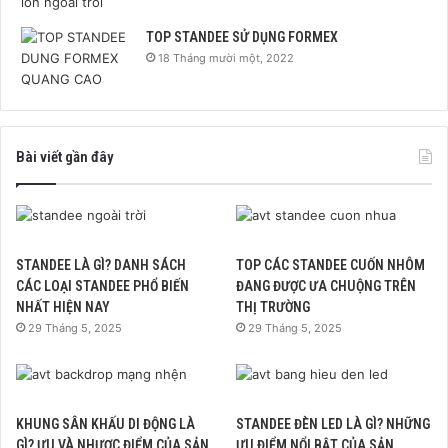
TOP STANDEE SỬ DỤNG FORMEX
18 Tháng mười một, 2022
Bài viết gần đây
STANDEE LÀ GÌ? DANH SÁCH
TOP CÁC STANDEE CUỐN NHÔM
CÁC LOẠI STANDEE PHỔ BIẾN
ĐANG ĐƯỢC ƯA CHUỘNG TRÊN
NHẤT HIỆN NAY
THỊ TRƯỜNG
29 Tháng 5, 2025
29 Tháng 5, 2025
KHUNG SÂN KHẤU DI ĐỘNG LÀ
STANDEE ĐÈN LED LÀ GÌ? NHỮNG
GÌ? ƯU VÀ NHƯỢC ĐIỂM CỦA SẢN
ƯU ĐIỂM NỔI BẬT CỦA SẢN