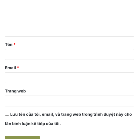
h
l
u
ậ
Tên
*
n
*
Email
*
Trang web
Lưu tên của tôi, email, và trang web trong trình duyệt này cho
lần bình luận kế tiếp của tôi.