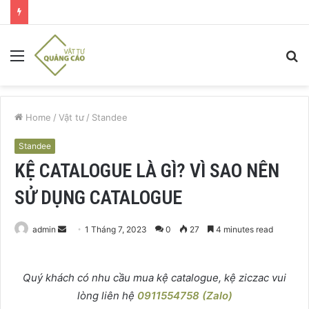
Menu
S
fo
Home
/
Vật tư
/
Standee
Standee
KỆ CATALOGUE LÀ GÌ? VÌ SAO NÊN
SỬ DỤNG CATALOGUE
Send
admin
1 Tháng 7, 2023
0
27
4 minutes read
an
email
Quý khách có nhu cầu mua kệ catalogue, kệ ziczac vui
lòng liên hệ
0911554758 (Zalo)