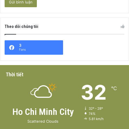
Theo dõi chúng tôi
3
Fans
Thời tiết
32
℃
Ho Chi Minh City
32º - 28º
74%
5.81 km/h
Scattered Clouds