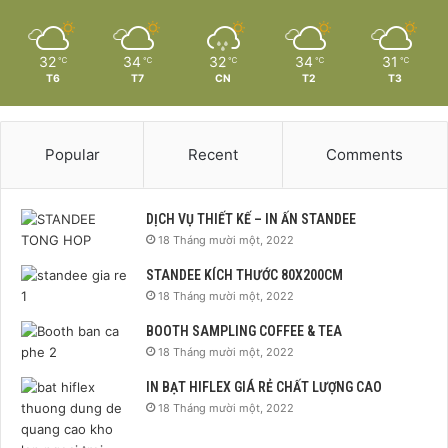
32
34
32
34
31
℃
℃
℃
℃
℃
T6
T7
CN
T2
T3
Popular
Recent
Comments
DỊCH VỤ THIẾT KẾ – IN ẤN STANDEE
18 Tháng mười một, 2022
STANDEE KÍCH THƯỚC 80X200CM
18 Tháng mười một, 2022
BOOTH SAMPLING COFFEE & TEA
18 Tháng mười một, 2022
IN BẠT HIFLEX GIÁ RẺ CHẤT LƯỢNG CAO
18 Tháng mười một, 2022