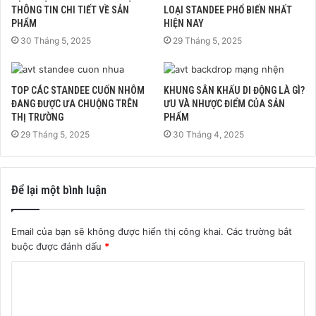
THÔNG TIN CHI TIẾT VỀ SẢN
LOẠI STANDEE PHỔ BIẾN NHẤT
PHẨM
HIỆN NAY
30 Tháng 5, 2025
29 Tháng 5, 2025
TOP CÁC STANDEE CUỐN NHÔM
KHUNG SÂN KHẤU DI ĐỘNG LÀ GÌ?
ĐANG ĐƯỢC ƯA CHUỘNG TRÊN
ƯU VÀ NHƯỢC ĐIỂM CỦA SẢN
THỊ TRƯỜNG
PHẨM
29 Tháng 5, 2025
30 Tháng 4, 2025
Để lại một bình luận
Email của bạn sẽ không được hiển thị công khai.
Các trường bắt
buộc được đánh dấu
*
B
ì
n