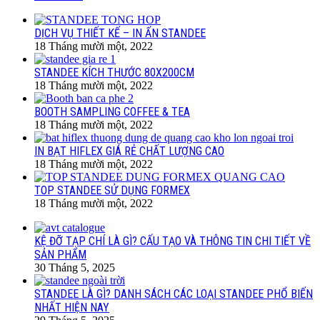
DỊCH VỤ THIẾT KẾ – IN ẤN STANDEE
18 Tháng mười một, 2022
STANDEE KÍCH THƯỚC 80X200CM
18 Tháng mười một, 2022
BOOTH SAMPLING COFFEE & TEA
18 Tháng mười một, 2022
IN BẠT HIFLEX GIÁ RẺ CHẤT LƯỢNG CAO
18 Tháng mười một, 2022
TOP STANDEE SỬ DỤNG FORMEX
18 Tháng mười một, 2022
KỆ ĐỠ TẠP CHÍ LÀ GÌ? CẤU TẠO VÀ THÔNG TIN CHI TIẾT VỀ
SẢN PHẨM
30 Tháng 5, 2025
STANDEE LÀ GÌ? DANH SÁCH CÁC LOẠI STANDEE PHỔ BIẾN
NHẤT HIỆN NAY