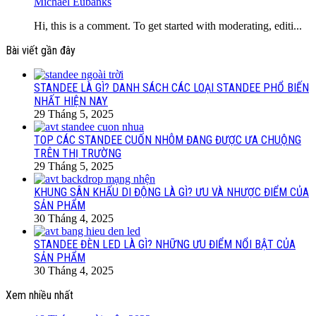
Michael Eubanks
Hi, this is a comment. To get started with moderating, editi...
Bài viết gần đây
STANDEE LÀ GÌ? DANH SÁCH CÁC LOẠI STANDEE PHỔ BIẾN
NHẤT HIỆN NAY
29 Tháng 5, 2025
TOP CÁC STANDEE CUỐN NHÔM ĐANG ĐƯỢC ƯA CHUỘNG
TRÊN THỊ TRƯỜNG
29 Tháng 5, 2025
KHUNG SÂN KHẤU DI ĐỘNG LÀ GÌ? ƯU VÀ NHƯỢC ĐIỂM CỦA
SẢN PHẨM
30 Tháng 4, 2025
STANDEE ĐÈN LED LÀ GÌ? NHỮNG ƯU ĐIỂM NỔI BẬT CỦA
SẢN PHẨM
30 Tháng 4, 2025
Xem nhiều nhất