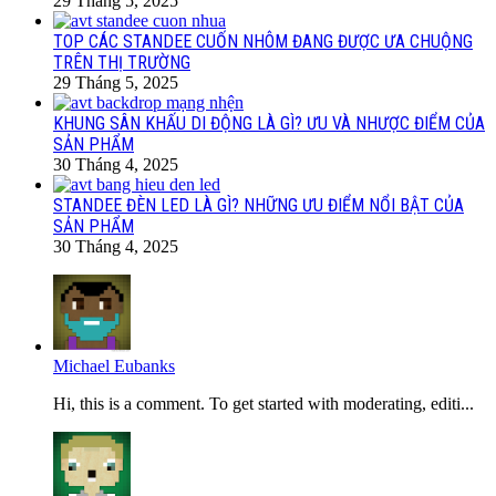
29 Tháng 5, 2025
TOP CÁC STANDEE CUỐN NHÔM ĐANG ĐƯỢC ƯA CHUỘNG
TRÊN THỊ TRƯỜNG
29 Tháng 5, 2025
KHUNG SÂN KHẤU DI ĐỘNG LÀ GÌ? ƯU VÀ NHƯỢC ĐIỂM CỦA
SẢN PHẨM
30 Tháng 4, 2025
STANDEE ĐÈN LED LÀ GÌ? NHỮNG ƯU ĐIỂM NỔI BẬT CỦA
SẢN PHẨM
30 Tháng 4, 2025
Michael Eubanks
Hi, this is a comment. To get started with moderating, editi...