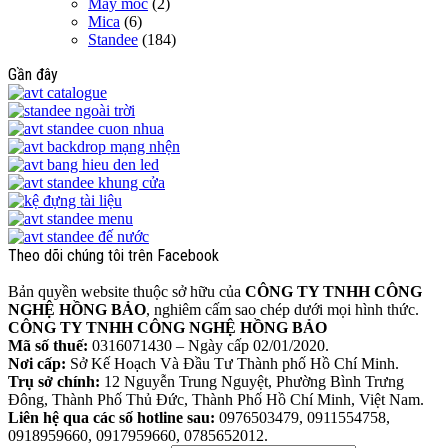
Máy móc
(2)
Mica
(6)
Standee
(184)
Gần đây
Theo dõi chúng tôi trên Facebook
Bản quyền website thuộc sở hữu của
CÔNG TY TNHH CÔNG
NGHỆ HỒNG BẢO
, nghiêm cấm sao chép dưới mọi hình thức.
CÔNG TY TNHH CÔNG NGHỆ HỒNG BẢO
Mã số thuế:
0316071430 – Ngày cấp 02/01/2020.
Nơi cấp:
Sở Kế Hoạch Và Đầu Tư Thành phố Hồ Chí Minh.
Trụ sở chính:
12 Nguyễn Trung Nguyệt, Phường Bình Trưng
Đông, Thành Phố Thủ Đức, Thành Phố Hồ Chí Minh, Việt Nam.
Liên hệ qua các số hotline sau:
0976503479, 0911554758,
0918959660, 0917959660, 0785652012.