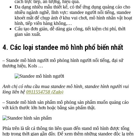
cách trực tiếp, ấn tượng, hiệu quả.
Đa dạng nhiều mẫu thiết kế, có thể ứng dụng quảng cáo cho
nhiều ngành nghề, lĩnh vực: standee người nổi tiếng, standee
khoét mắt để chụp ảnh ở khu vui chơi, mô hình nhân vật hoạt
hình, tiếp viên hàng không,…
Cấu tạo đơn giản, dễ dàng gia công, tiết kiệm chi phí, thời
gian sản xuất.
4. Các loại standee mô hình phổ biến nhất
– Stande mô hình người mô phỏng hình người nổi tiếng, đại sứ
thương hiệu, Kols …
Anh chị có nhu cầu mua standee mô hình, standee hình người vui
lòng liên hệ
0911554758 (Zalo)
– Stande mô hình sản phẩm mô phỏng sản phẩm muốn quảng cáo
với kích thước lớn hơn hoặc bằng sản phẩm thật.
Phía trên là tất cả thông tin liên quan đến stand mô hình được tổng
hợp trong thời gian gần đây. Để xem thêm những standee độc lạ trên