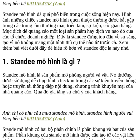
lòng liên hệ
0911554758 (Zalo)
Standee mô hình đã quá phổ biến trong cuộc sống hiện nay. Hình
ảnh những chiếc standee mô hình quen thuộc thường được bắt gặp
trong các trung tâm thương mại, triển lãm, sự kiện, các gian hàng.
Mục đích để quảng cáo một loại sản phẩm hay dịch vụ nào đó của
các tổ chức, doanh nghiệp. Đây là standee đứng top đầu về sự sáng
tạo vì nó không mang một hình thù cụ thể nào từ trước cả. Xem
thêm bài viết dưới đây để hiểu rõ hơn về standee độc lạ này nhé.
1. Standee mô hình là gì ?
Standee mô hình là sản phẩm mô phỏng người và vật. Nó thường
được sử dụng để chụp hình check in trong các sự kiện truyền thông
hoặc truyền tải thông điệp nội dung, chương trình khuyến mại của
nhà quảng cáo. Qua đó gia tăng sự chú ý của khách hàng.
Anh chị có nhu cầu mua standee mô hình, standee hình người vui
lòng liên hệ
0911554758 (Zalo)
Stande mô hình có hai bộ phận chính là phần khung và bạt của sản
phẩm. Phần khung của stande mô hình được cấu tạo từ các vật liệu