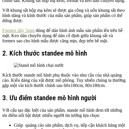
chính sau. Khung sắt hộp mạ kẽm, format và keo dán chuyên dụng.
Với khung sắt hộp mạ kẽm sẽ được gia công và uốn khung sắt theo
hình dáng và kính thước của mẫu sản phẩm, giúp sản phẩm có thể
đứng được.
Formex dày 5mm
dùng để dán hình ảnh mẫu sản phẩm lên trên bề
mặt. Keo dán chuyên dụng để dán cố định giữa khung sắt và
formex sao cho hình mẫu được căng mịn, đẹp trên bề mặt.
2. Kích thước standee mô hình
Kích thước stande mô hình phụ thuộc vào nhu cầu của nhà quảng
cáo. Kiểu dáng của vật được mô phỏng. Tuy nhiên chúng ta thường
gặp một vài kích thước chính sau 60x180cm, 80x180cm.
3. Ưu điểm standee mô hình người
Với cấu tạo đặc biệt của sản phẩm, stande mô hình đem tới những
ưu điểm nổi bật được nhiều người tin tưởng lựa chọn:
Giúp quảng cáo sản phẩm, dịch vụ, tiếp cận khách hàng một