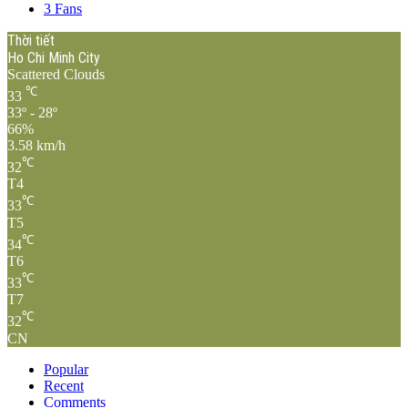
3
Fans
Thời tiết
Ho Chi Minh City
Scattered Clouds
℃
33
33º - 28º
66%
3.58 km/h
℃
32
T4
℃
33
T5
℃
34
T6
℃
33
T7
℃
32
CN
Popular
Recent
Comments