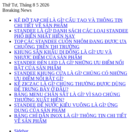
Thứ Tư, Tháng 8 5 2026
Breaking News
KỆ ĐỠ TẠP CHÍ LÀ GÌ? CẤU TẠO VÀ THÔNG TIN
CHI TIẾT VỀ SẢN PHẨM
STANDEE LÀ GÌ? DANH SÁCH CÁC LOẠI STANDEE
PHỔ BIẾN NHẤT HIỆN NAY
TOP CÁC STANDEE CUỐN NHÔM ĐANG ĐƯỢC ƯA
CHUỘNG TRÊN THỊ TRƯỜNG
KHUNG SÂN KHẤU DI ĐỘNG LÀ GÌ? ƯU VÀ
NHƯỢC ĐIỂM CỦA SẢN PHẨM
STANDEE ĐÈN LED LÀ GÌ? NHỮNG ƯU ĐIỂM NỔI
BẬT CỦA SẢN PHẨM
STANDEE KHUNG CỬA LÀ GÌ? CHÚNG CÓ NHỮNG
ƯU ĐIỂM NỔI BẬT GÌ?
KỆ ZICZAC LÀ GÌ? CHÚNG THƯỜNG ĐƯỢC DÙNG
ĐỂ TRƯNG BÀY Ở ĐÂU?
BẢNG MENU CHÂN SẮT LÀ GÌ? VÌ SAO CHÚNG
THƯỜNG XUẤT HIỆN?
STANDEE ĐẾ NƯỚC KIỂU VUÔNG LÀ GÌ? ỨNG
DỤNG CỦA SẢN PHẨM
BẢNG CHỈ DẪN INOX LÀ GÌ? THÔNG TIN CHI TIẾT
VỀ SẢN PHẨM
Sidebar