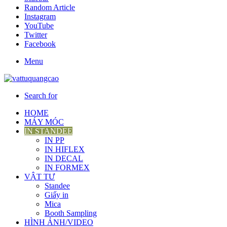
Random Article
Instagram
YouTube
Twitter
Facebook
Menu
Search for
HOME
MÁY MÓC
IN STANDEE
IN PP
IN HIFLEX
IN DECAL
IN FORMEX
VẬT TƯ
Standee
Giấy in
Mica
Booth Sampling
HÌNH ẢNH/VIDEO