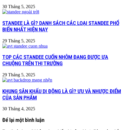
30 Tháng 5, 2025
STANDEE LÀ GÌ? DANH SÁCH CÁC LOẠI STANDEE PHỔ
BIẾN NHẤT HIỆN NAY
29 Tháng 5, 2025
TOP CÁC STANDEE CUỐN NHÔM ĐANG ĐƯỢC ƯA
CHUỘNG TRÊN THỊ TRƯỜNG
29 Tháng 5, 2025
KHUNG SÂN KHẤU DI ĐỘNG LÀ GÌ? ƯU VÀ NHƯỢC ĐIỂM
CỦA SẢN PHẨM
30 Tháng 4, 2025
Để lại một bình luận