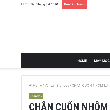
Thứ Ba, Tháng 8 4 2026
Breaking News
HOME
MÁY MÓC
Home
/
Vật tư
/
Standee
/
CHÂN CUỐN NHÔM LÀ 
Standee
CHÂN CUỐN NHÔM L