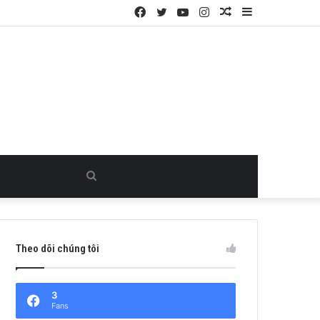
Facebook
Twitter
YouTube
Instagram
Random
Sidebar
Article
Search
for
Theo dõi chúng tôi
3
Fans