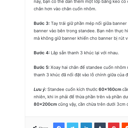
này, bạn có thể dán thêm một lớp băng keo có
chắn hơn vào chân cuốn nhôm.
Bước 3:
Tay trái giữ phần mép nối giữa banner 
banner vào bên trong standee. Bạn nên thực hiệ
mà không giữ banner khiến cho banner bị rút v
Bước 4:
Lắp sẵn thanh 3 khúc lại với nhau.
Bước 5:
Xoay hai chân đế standee cuốn nhôm r
thanh 3 khúc đã nối đặt vào lỗ chính giữa của đ
Lưu ý:
Standee cuốn kích thước
60x160cm
cần
nhiên, khi in phải để thừa phần trên và phần d
80x200cm
cũng vậy, cần chừa trên dưới 3cm đ
Facebook
Twitter
LinkedIn
Tumblr
Pint