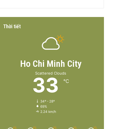
Thời tiết
Ho Chi Minh City
Scattered Clouds
33
℃
34º - 28º
69%
2.24 km/h