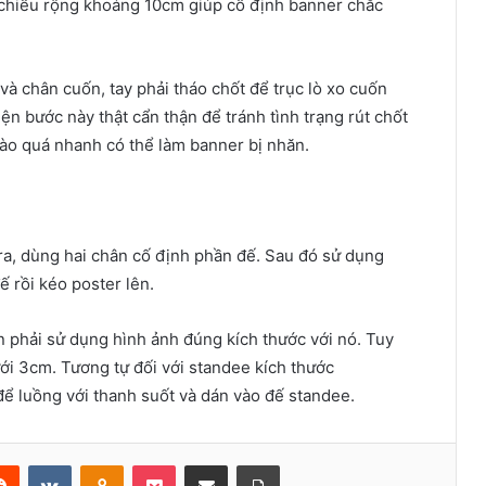
 chiều rộng khoảng 10cm giúp cố định banner chắc
và chân cuốn, tay phải tháo chốt để trục lò xo cuốn
n bước này thật cẩn thận để tránh tình trạng rút chốt
ào quá nhanh có thể làm banner bị nhăn.
a, dùng hai chân cố định phần đế. Sau đó sử dụng
ế rồi kéo poster lên.
 phải sử dụng hình ảnh đúng kích thước với nó. Tuy
ưới 3cm. Tương tự đối với standee kích thước
ể luồng với thanh suốt và dán vào đế standee.
erest
Reddit
VKontakte
Odnoklassniki
Pocket
Share via Email
Print