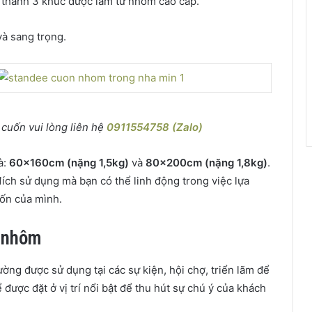
 thanh 3 khúc được làm từ nhôm cao cấp.
à sang trọng.
cuốn vui lòng liên hệ
0911554758 (Zalo)
à:
60x160cm (nặng 1,5kg)
và
80x200cm (nặng 1,8kg)
.
ch sử dụng mà bạn có thể linh động trong việc lựa
ốn của mình.
n nhôm
g được sử dụng tại các sự kiện, hội chợ, triển lãm để
ược đặt ở vị trí nổi bật để thu hút sự chú ý của khách