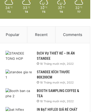
34
33
32
32
32
℃
℃
℃
℃
℃
T3
T4
T5
T6
T7
Popular
Recent
Comments
DỊCH VỤ THIẾT KẾ – IN ẤN
STANDEE
18 Tháng mười một, 2022
STANDEE KÍCH THƯỚC
80X200CM
18 Tháng mười một, 2022
BOOTH SAMPLING COFFEE &
TEA
18 Tháng mười một, 2022
IN BẠT HIFLEX GIÁ RẺ CHẤT