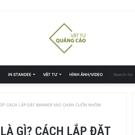
IN STANDEE
VẬT TƯ
HÌNH ẢNH/VIDEO
GÌ? CÁCH LẮP ĐẶT BANNER VÀO CHÂN CUỐN NHÔM
À GÌ? CÁCH LẮP ĐẶT