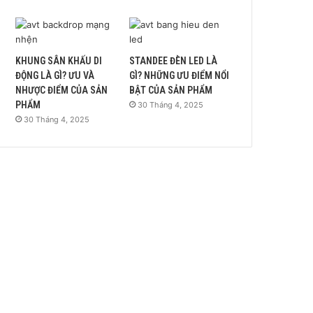
KHUNG SÂN KHẤU DI
STANDEE ĐÈN LED LÀ
ĐỘNG LÀ GÌ? ƯU VÀ
GÌ? NHỮNG ƯU ĐIỂM NỔI
NHƯỢC ĐIỂM CỦA SẢN
BẬT CỦA SẢN PHẨM
PHẨM
30 Tháng 4, 2025
30 Tháng 4, 2025