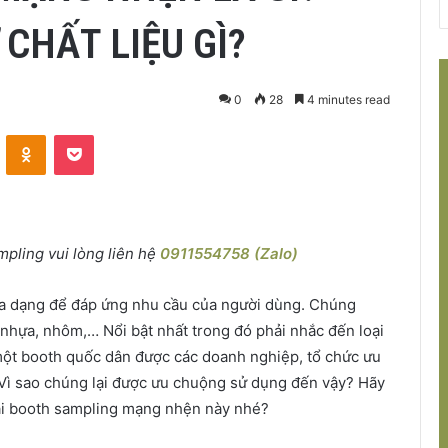
CHẤT LIỆU GÌ?
0
28
4 minutes read
VKontakte
Odnoklassniki
Pocket
pling vui lòng liên hệ
0911554758 (Zalo)
 đa dạng để đáp ứng nhu cầu của người dùng. Chúng
 nhựa, nhôm,… Nổi bật nhất trong đó phải nhắc đến loại
ột booth quốc dân được các doanh nghiệp, tổ chức ưu
Vì sao chúng lại được ưu chuộng sử dụng đến vậy? Hãy
oại booth sampling mạng nhện này nhé?