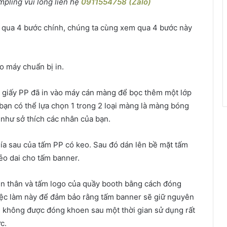
pling vui lòng liên hệ
0911554758 (Zalo)
 qua 4 bước chính, chúng ta cùng xem qua 4 bước này
o máy chuẩn bị in.
m giấy PP đã in vào máy cán màng để bọc thêm một lớp
ạn có thể lựa chọn 1 trong 2 loại màng là màng bóng
như sở thích các nhân của bạn.
hía sau của tấm PP có keo. Sau đó dán lên bề mặt tấm
o dai cho tấm banner.
ên thân và tấm logo của quầy booth bằng cách đóng
iệc làm này để đảm bảo rằng tấm banner sẽ giữ nguyên
ẩm không được đóng khoen sau một thời gian sử dụng rất
c.