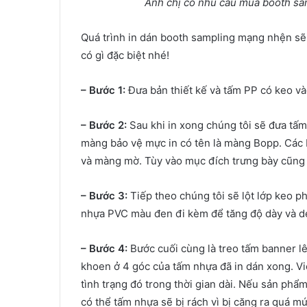
Anh chị có nhu cầu mua booth sam
Quá trình in dán booth sampling mạng nhện sẽ
có gì đặc biệt nhé!
– Bước 1:
Đưa bản thiết kế và tấm PP có keo và
– Bước 2:
Sau khi in xong chúng tôi sẽ đưa tấ
màng bảo vệ mực in có tên là màng Bopp. Các b
và màng mờ. Tùy vào mục đích trưng bày cũng 
– Bước 3:
Tiếp theo chúng tôi sẽ lột lớp keo p
nhựa PVC màu đen đi kèm để tăng độ dày và dẻ
– Bước 4:
Bước cuối cùng là treo tấm banner l
khoen ở 4 góc của tấm nhựa đã in dán xong. V
tình trạng đó trong thời gian dài. Nếu sản ph
có thể tấm nhựa sẽ bị rách vì bị căng ra quá mứ