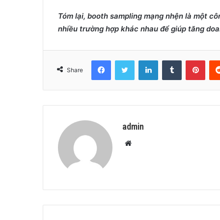
Tóm lại,
booth sampling mạng nhện
là một côn
nhiều trường hợp khác nhau để giúp tăng doa
Facebook
Twitter
LinkedIn
Tumblr
Pint
Share
admin
Website