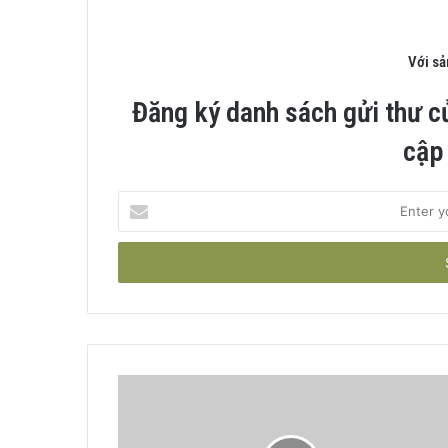
Với s
Đăng ký danh sách gửi thư c
cập
Enter
your
Email
address