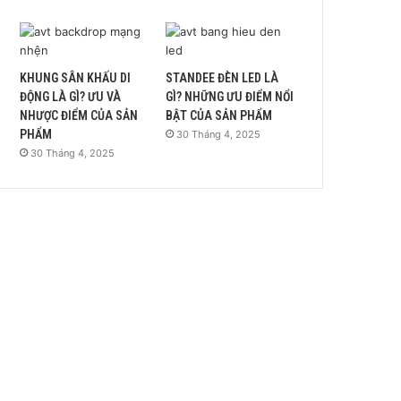
KHUNG SÂN KHẤU DI
STANDEE ĐÈN LED LÀ
ĐỘNG LÀ GÌ? ƯU VÀ
GÌ? NHỮNG ƯU ĐIỂM NỔI
NHƯỢC ĐIỂM CỦA SẢN
BẬT CỦA SẢN PHẨM
PHẨM
30 Tháng 4, 2025
30 Tháng 4, 2025