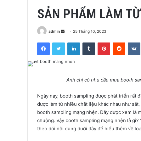
SẢN PHẨM LÀM TỪ 
Send
admin
25 Tháng 10, 2023
an
Facebook
Twitter
LinkedIn
Tumblr
Pinterest
Reddit
email
Anh chị có nhu cầu mua booth sam
Ngày nay, booth sampling được phát triển rất
được làm từ nhiều chất liệu khác nhau như sắt,
booth sampling mạng nhện. Đây được xem là m
chuộng. Vậy booth sampling mạng nhện là gì? 
theo dõi nội dung dưới đây để hiểu thêm về l