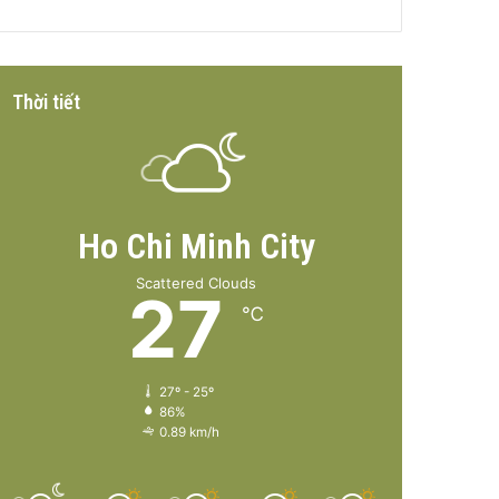
Thời tiết
Ho Chi Minh City
Scattered Clouds
27
℃
27º - 25º
86%
0.89 km/h