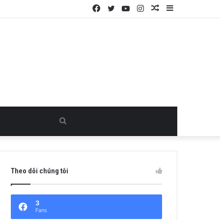
Facebook
Twitter
YouTube
Instagram
Random
Sidebar
Article
Search
for
Theo dõi chúng tôi
3
Fans