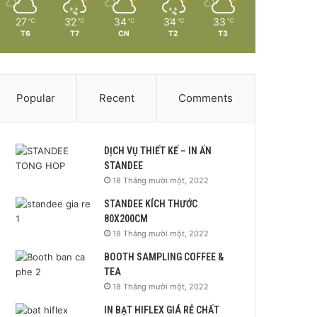
27
32
34
34
33
℃
℃
℃
℃
℃
T6
T7
CN
T2
T3
Popular
Recent
Comments
DỊCH VỤ THIẾT KẾ – IN ẤN
STANDEE
18 Tháng mười một, 2022
STANDEE KÍCH THƯỚC
80X200CM
18 Tháng mười một, 2022
BOOTH SAMPLING COFFEE &
TEA
18 Tháng mười một, 2022
IN BẠT HIFLEX GIÁ RẺ CHẤT