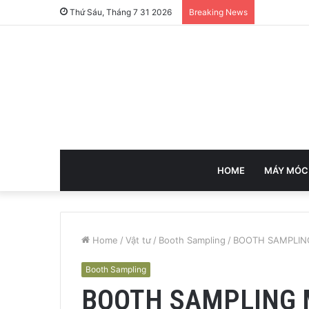
Thứ Sáu, Tháng 7 31 2026
Breaking News
HOME
MÁY MÓC
Home
/
Vật tư
/
Booth Sampling
/
BOOTH SAMPLING
Booth Sampling
BOOTH SAMPLING 