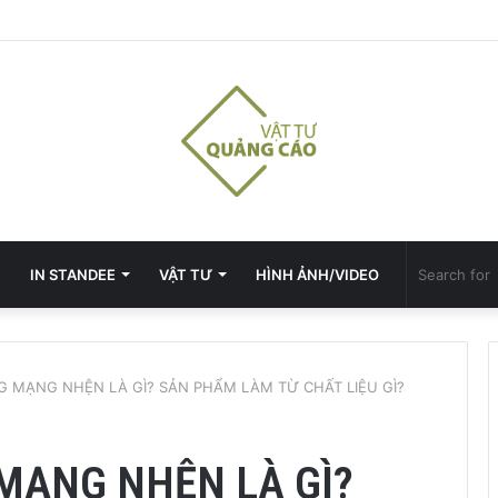
IN STANDEE
VẬT TƯ
HÌNH ẢNH/VIDEO
 MẠNG NHỆN LÀ GÌ? SẢN PHẨM LÀM TỪ CHẤT LIỆU GÌ?
MẠNG NHỆN LÀ GÌ?