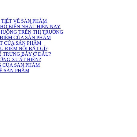
I TIẾT VỀ SẢN PHẨM
PHỔ BIẾN NHẤT HIỆN NAY
HUỘNG TRÊN THỊ TRƯỜNG
 ĐIỂM CỦA SẢN PHẨM
ẬT CỦA SẢN PHẨM
 ĐIỂM NỔI BẬT GÌ?
Ể TRƯNG BÀY Ở ĐÂU?
ƯỜNG XUẤT HIỆN?
G CỦA SẢN PHẨM
VỀ SẢN PHẨM