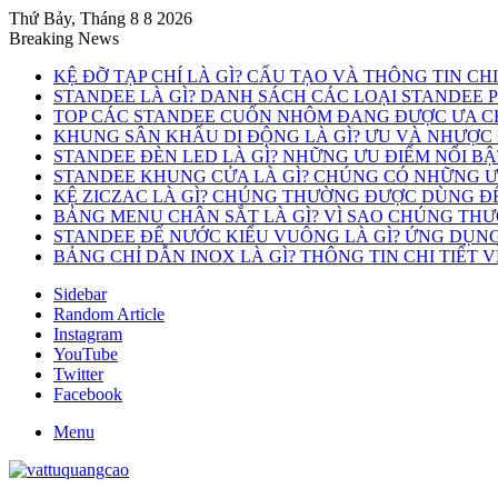
Thứ Bảy, Tháng 8 8 2026
Breaking News
KỆ ĐỠ TẠP CHÍ LÀ GÌ? CẤU TẠO VÀ THÔNG TIN CH
STANDEE LÀ GÌ? DANH SÁCH CÁC LOẠI STANDEE 
TOP CÁC STANDEE CUỐN NHÔM ĐANG ĐƯỢC ƯA C
KHUNG SÂN KHẤU DI ĐỘNG LÀ GÌ? ƯU VÀ NHƯỢC
STANDEE ĐÈN LED LÀ GÌ? NHỮNG ƯU ĐIỂM NỔI B
STANDEE KHUNG CỬA LÀ GÌ? CHÚNG CÓ NHỮNG ƯU
KỆ ZICZAC LÀ GÌ? CHÚNG THƯỜNG ĐƯỢC DÙNG Đ
BẢNG MENU CHÂN SẮT LÀ GÌ? VÌ SAO CHÚNG TH
STANDEE ĐẾ NƯỚC KIỂU VUÔNG LÀ GÌ? ỨNG DỤN
BẢNG CHỈ DẪN INOX LÀ GÌ? THÔNG TIN CHI TIẾT 
Sidebar
Random Article
Instagram
YouTube
Twitter
Facebook
Menu