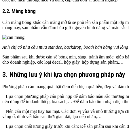
2.2. Màng bóng
Cán màng bóng khác cán màng mờ là sẽ phủ lên sản phẩm một lớp m
màng này, sản phẩm vẫn đảm bảo giữ nguyên hình dáng và màu sắc 
Anh chị có nhu cầu mua standee, backdrop, booth bán hàng vui lòng
Sản phẩm sau khi được cán sẽ bóng mịn, sáng, tránh ẩm mốc, giúp b
cho doanh nghiệp, các loại decal, hộp giấy, hộp đựng sản phẩm,…
3. Những lưu ý khi lựa chọn phương pháp này
Phương pháp cán màng quả thật đem đến hiệu quả bền, đẹp và đảm bảo 
– Lựa chọn phương pháp cán phù hợp để đảm bảo màu sắc thương hi
nên dùng để in danh thiếp, bìa sách,… Để đảm bảo tính nhận diện thươ
– Nên cán một mặt hay hai mặt. Các đơn vị vừa và nhỏ thường lựa chọ
vàng ố, dính vết bẩn sau thời gian dài, tạo nếp nhăn,…
– Lựa chọn chất lượng giấy trước khi cán: Để sản phẩm sau khi cán