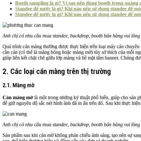
Booth sampling là gì? Vì sao nên dùng booth trong quảng 
Standee đế nước là gì? Khi nào nên sử dụng standee đế nư
Standee đế nước là gì? Khi nào nên sử dụng standee đế nư
Anh chị có nhu cầu mua standee, backdrop, booth bán hàng vui lòng
Quá trình cán màng thường được thực hiện trên loại máy cán chuyên 
cần cán (có thể là màng bóng hoặc màng mờ) tùy sở thích của mỗi ngư
giúp liên kết chặt chẽ giữa lớp màng và bề mặt tấm banner. Chúng đ
2. Các loại cán màng trên thị trường
2.1. Màng mờ
Cán màng mờ
là một trong những kỹ thuật phổ biến, giúp cho sản 
để giữ nguyên độ sắc nét hình ảnh đã in ấn trên đó. Sau khi thực h
Anh chị có nhu cầu mua standee, backdrop, booth bán hàng vui lòng
Sản phẩm sau khi cán mờ không phản chiếu ánh sáng, tạo nên sự san
cao, thể hiện thương hiệu và đẳng cấp của đơn vị doanh nghiệp.