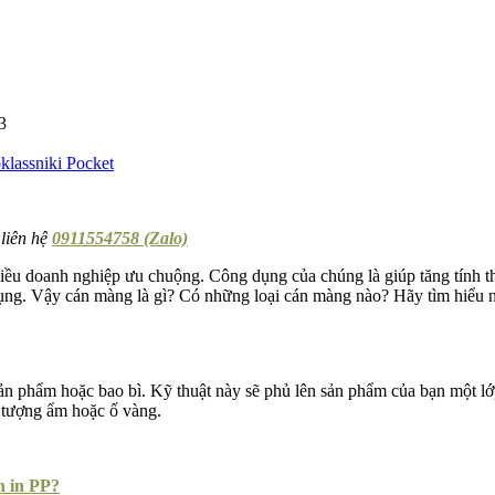
3
lassniki
Pocket
 liên hệ
0911554758 (Zalo)
nhiều doanh nghiệp ưu chuộng. Công dụng của chúng là giúp tăng tính 
ng. Vậy cán màng là gì? Có những loại cán màng nào? Hãy tìm hiểu nộ
ản phẩm hoặc bao bì. Kỹ thuật này sẽ phủ lên sản phẩm của bạn một lớp
 tượng ẩm hoặc ố vàng.
n in PP?