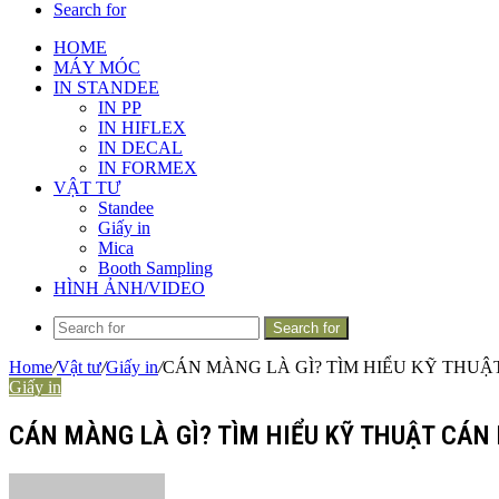
Search for
HOME
MÁY MÓC
IN STANDEE
IN PP
IN HIFLEX
IN DECAL
IN FORMEX
VẬT TƯ
Standee
Giấy in
Mica
Booth Sampling
HÌNH ẢNH/VIDEO
Search for
Home
/
Vật tư
/
Giấy in
/
CÁN MÀNG LÀ GÌ? TÌM HIỂU KỸ THU
Giấy in
CÁN MÀNG LÀ GÌ? TÌM HIỂU KỸ THUẬT CÁN