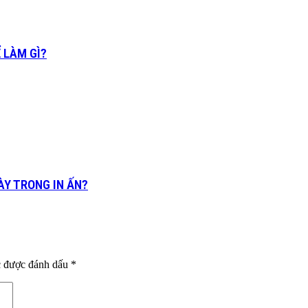
 LÀM GÌ?
NÀY TRONG IN ẤN?
c được đánh dấu
*