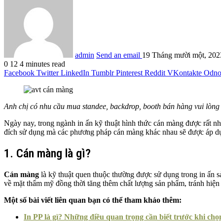
admin
Send an email
19 Tháng mười một, 202
0
12
4 minutes read
Facebook
Twitter
LinkedIn
Tumblr
Pinterest
Reddit
VKontakte
Odnok
Anh chị có nhu cầu mua standee, backdrop, booth bán hàng vui lòng
Ngày nay, trong ngành in ấn kỹ thuật hình thức cán màng được rất 
đích sử dụng mà các phương pháp cán màng khác nhau sẽ được áp dụ
1. Cán màng là gì?
Cán màng
là kỹ thuật quen thuộc thường được sử dụng trong in ấn s
về mặt thẩm mỹ đồng thời tăng thêm chất lượng sản phẩm, tránh hiện
Một số bài viết liên quan bạn có thể tham khảo thêm:
In PP là gì? Những điều quan trọng cần biết trước khi chọ