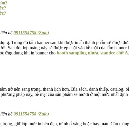
cáo?
ớc?
ớc?
 liên hệ
0911554758 (Zalo)
dụng. Trong đó tấm banner sau khi được in ấn thành phẩm sẽ được đưa
ời. Sau đó, lớp màng này sẽ được ép chặt vào bề mặt của tấm banner bằ
ược ứng dụng khi in banner cho
booth sampling nhựa
,
standee chữ A
phẩm trở nên sang trọng, thanh lịch hơn. Bìa sách, danh thiếp, catalo
iện phương pháp này, bề mặt của sản phẩm sẽ mờ đi ở một mức nhất địn
 liên hệ
0911554758 (Zalo)
g trọng, giữ lớp mực in bền đẹp, tránh ố vàng hoặc bay màu. Cán màng