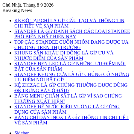
Chủ Nhật, Tháng 8 9 2026
Breaking News
KỆ ĐỠ TẠP CHÍ LÀ GÌ? CẤU TẠO VÀ THÔNG TIN
CHI TIẾT VỀ SẢN PHẨM
STANDEE LÀ GÌ? DANH SÁCH CÁC LOẠI STANDEE
PHỔ BIẾN NHẤT HIỆN NAY
TOP CÁC STANDEE CUỐN NHÔM ĐANG ĐƯỢC ƯA
CHUỘNG TRÊN THỊ TRƯỜNG
KHUNG SÂN KHẤU DI ĐỘNG LÀ GÌ? ƯU VÀ
NHƯỢC ĐIỂM CỦA SẢN PHẨM
STANDEE ĐÈN LED LÀ GÌ? NHỮNG ƯU ĐIỂM NỔI
BẬT CỦA SẢN PHẨM
STANDEE KHUNG CỬA LÀ GÌ? CHÚNG CÓ NHỮNG
ƯU ĐIỂM NỔI BẬT GÌ?
KỆ ZICZAC LÀ GÌ? CHÚNG THƯỜNG ĐƯỢC DÙNG
ĐỂ TRƯNG BÀY Ở ĐÂU?
BẢNG MENU CHÂN SẮT LÀ GÌ? VÌ SAO CHÚNG
THƯỜNG XUẤT HIỆN?
STANDEE ĐẾ NƯỚC KIỂU VUÔNG LÀ GÌ? ỨNG
DỤNG CỦA SẢN PHẨM
BẢNG CHỈ DẪN INOX LÀ GÌ? THÔNG TIN CHI TIẾT
VỀ SẢN PHẨM
Sidebar