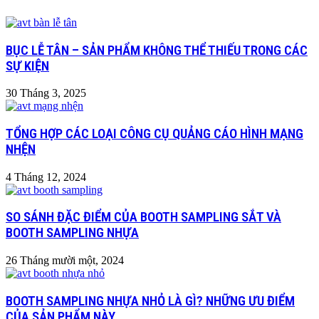
BỤC LỄ TÂN – SẢN PHẨM KHÔNG THỂ THIẾU TRONG CÁC
SỰ KIỆN
30 Tháng 3, 2025
TỔNG HỢP CÁC LOẠI CÔNG CỤ QUẢNG CÁO HÌNH MẠNG
NHỆN
4 Tháng 12, 2024
SO SÁNH ĐẶC ĐIỂM CỦA BOOTH SAMPLING SẮT VÀ
BOOTH SAMPLING NHỰA
26 Tháng mười một, 2024
BOOTH SAMPLING NHỰA NHỎ LÀ GÌ? NHỮNG ƯU ĐIỂM
CỦA SẢN PHẨM NÀY