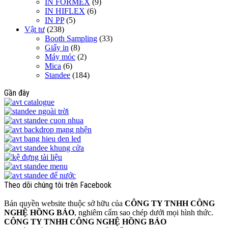
IN FORMEX
(9)
IN HIFLEX
(6)
IN PP
(5)
Vật tư
(238)
Booth Sampling
(33)
Giấy in
(8)
Máy móc
(2)
Mica
(6)
Standee
(184)
Gần đây
Theo dõi chúng tôi trên Facebook
Bản quyền website thuộc sở hữu của
CÔNG TY TNHH CÔNG
NGHỆ HỒNG BẢO
, nghiêm cấm sao chép dưới mọi hình thức.
CÔNG TY TNHH CÔNG NGHỆ HỒNG BẢO