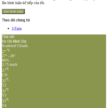
lần bình luận kế tiếp của tôi.
Theo dõi chúng tôi
3
Fans
Thời tiết
Ho Chi Minh City
Scattered Clouds
℃
27
27º - 26º
86%
3.75 km/h
℃
27
CN
℃
32
T2
℃
32
T3
℃
33
T4