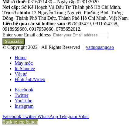
Mã số thuế:
0316071430 – Ngày cấp 02/01/2020.
Nơi cấp:
Sở Kế Hoạch Và Đầu Tư Thành phố Hồ Chí Minh.
Trụ sở chính:
12 Nguyễn Trung Nguyệt, Phường Bình Trưng
Đông, Thành Phố Thủ Đức, Thành Phố Hồ Chí Minh, Việt Nam.
Liên hệ qua các số hotline sau:
0976503479, 0911554758,
0918959660, 0917959660, 0785652012.
Enter your Email address
© Copyright 2022 - All Rights Reserved |
vattuquangcao
Home
Máy móc
In Standee
Vật tư
Hình ảnh/Video
Facebook
Twitter
YouTube
Instagram
Facebook
Twitter
WhatsApp
Telegram
Viber
Back to top button