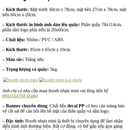
– Kích thước
: Mặt trước 60cm x 78cm, mặt bên 27cm x 78cm, mặt
trên 60cm x 20cm.
– Kích thước in hình ảnh dán lên quầy:
Phần quầy 78x114cm,
phần tấm logo phía trên là 20x60cm.
– Chất liệu:
Nhôm / PVC / ABS.
– Kích thước
: 85cm x 65cm x 10cm.
– Màu sắc:
Trắng sữa.
– Trọng lượng cả quầy:
5kg.
Anh chị có nhu cầu mua booth nhựa mini vui lòng liên hệ
0911554758 (Zalo)
– Banner chuyên dùng
: Chất liệu
decal PP
có keo cán màng bảo
vệ cắt sát để cán bồi lên bề mặt của thân quầy và tấm logo.
– Đặc tính:
Booth nhựa mini là thiết bị chuyên dụng để làm nhận
diện hình ảnh thương hiệu. Rất cơ động, có thể gấp xếp gọn gàng