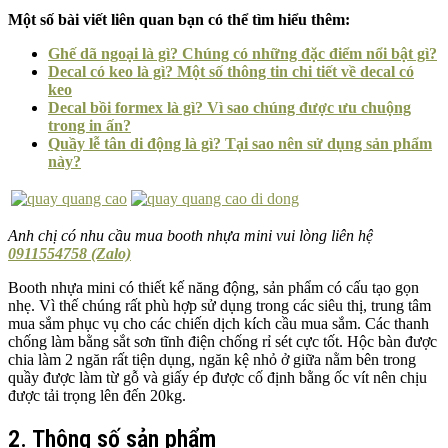
Một số bài viết liên quan bạn có thể tìm hiểu thêm:
Ghế dã ngoại là gì? Chúng có những đặc điểm nổi bật gì?
Decal có keo là gì? Một số thông tin chi tiết về decal có
keo
Decal bồi formex là gì? Vì sao chúng được ưu chuộng
trong in ấn?
Quầy lễ tân di động là gì? Tại sao nên sử dụng sản phẩm
này?
Anh chị có nhu cầu mua booth nhựa mini vui lòng liên hệ
0911554758 (Zalo)
Booth nhựa mini có thiết kế năng động, sản phẩm có cấu tạo gọn
nhẹ. Vì thế chúng rất phù hợp sử dụng trong các siêu thị, trung tâm
mua sắm phục vụ cho các chiến dịch kích cầu mua sắm. Các thanh
chống làm bằng sắt sơn tĩnh điện chống rỉ sét cực tốt. Hộc bàn được
chia làm 2 ngăn rất tiện dụng, ngăn kệ nhỏ ở giữa nằm bên trong
quầy được làm từ gỗ và giấy ép được cố định bằng ốc vít nên chịu
được tải trọng lên đến 20kg.
2. Thông số sản phẩm