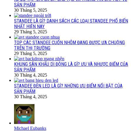
SẢN PHẨM
30 Tháng 5, 2025
STANDEE LÀ GÌ? DANH SÁCH CÁC LOẠI STANDEE PHỔ BIẾN
NHẤT HIỆN NAY
29 Tháng 5, 2025
TOP CÁC STANDEE CUỐN NHÔM ĐANG ĐƯỢC ƯA CHUỘNG
TRÊN THỊ TRƯỜNG
29 Tháng 5, 2025
KHUNG SÂN KHẤU DI ĐỘNG LÀ GÌ? ƯU VÀ NHƯỢC ĐIỂM CỦA
SẢN PHẨM
30 Tháng 4, 2025
STANDEE ĐÈN LED LÀ GÌ? NHỮNG ƯU ĐIỂM NỔI BẬT CỦA
SẢN PHẨM
30 Tháng 4, 2025
Michael Eubanks