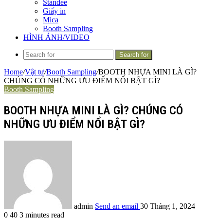
Standee
Giấy in
Mica
Booth Sampling
HÌNH ẢNH/VIDEO
Search for
Home
/
Vật tư
/
Booth Sampling
/
BOOTH NHỰA MINI LÀ GÌ?
CHÚNG CÓ NHỮNG ƯU ĐIỂM NỔI BẬT GÌ?
Booth Sampling
BOOTH NHỰA MINI LÀ GÌ? CHÚNG CÓ
NHỮNG ƯU ĐIỂM NỔI BẬT GÌ?
admin
Send an email
30 Tháng 1, 2024
0
40
3 minutes read