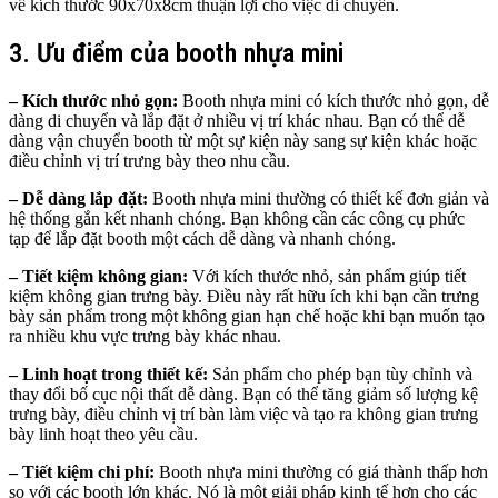
về kích thước 90x70x8cm thuận lợi cho việc di chuyển.
3. Ưu điểm của booth nhựa mini
– Kích thước nhỏ gọn:
Booth nhựa mini có kích thước nhỏ gọn, dễ
dàng di chuyển và lắp đặt ở nhiều vị trí khác nhau. Bạn có thể dễ
dàng vận chuyển booth từ một sự kiện này sang sự kiện khác hoặc
điều chỉnh vị trí trưng bày theo nhu cầu.
– Dễ dàng lắp đặt:
Booth nhựa mini thường có thiết kế đơn giản và
hệ thống gắn kết nhanh chóng. Bạn không cần các công cụ phức
tạp để lắp đặt booth một cách dễ dàng và nhanh chóng.
– Tiết kiệm không gian:
Với kích thước nhỏ, sản phẩm giúp tiết
kiệm không gian trưng bày. Điều này rất hữu ích khi bạn cần trưng
bày sản phẩm trong một không gian hạn chế hoặc khi bạn muốn tạo
ra nhiều khu vực trưng bày khác nhau.
– Linh hoạt trong thiết kế:
Sản phẩm cho phép bạn tùy chỉnh và
thay đổi bố cục nội thất dễ dàng. Bạn có thể tăng giảm số lượng kệ
trưng bày, điều chỉnh vị trí bàn làm việc và tạo ra không gian trưng
bày linh hoạt theo yêu cầu.
– Tiết kiệm chi phí:
Booth nhựa mini thường có giá thành thấp hơn
so với các booth lớn khác. Nó là một giải pháp kinh tế hơn cho các