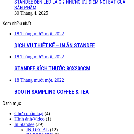
STANDEE ĐÈN LED LÀ GÌ? NHỮNG ƯU ĐIỂM NỔI BẬT CỦA
SẢN PHẨM
30 Tháng 4, 2025
Xem nhiều nhất
18 Tháng mười một, 2022
DỊCH VỤ THIẾT KẾ – IN ẤN STANDEE
18 Tháng mười một, 2022
STANDEE KÍCH THƯỚC 80X200CM
18 Tháng mười một, 2022
BOOTH SAMPLING COFFEE & TEA
Danh mục
Chưa phân loại
(4)
Hình ảnh/Video
(1)
In Standee
(39)
IN DECAL
(12)