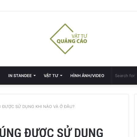
IN STANDEE
VẬT TƯ
HÌNH ẢNH/VIDEO
G ĐƯỢC SỬ DỤNG KHI NÀO VÀ Ở ĐÂU?
HÚNG ĐƯỢC SỬ DỤNG