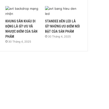
KHUNG SÂN KHẤU DI
STANDEE ĐÈN LED LÀ
ĐỘNG LÀ GÌ? ƯU VÀ
GÌ? NHỮNG ƯU ĐIỂM NỔI
NHƯỢC ĐIỂM CỦA SẢN
BẬT CỦA SẢN PHẨM
PHẨM
30 Tháng 4, 2025
30 Tháng 4, 2025