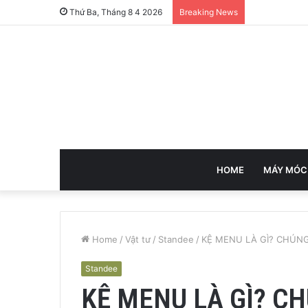
Thứ Ba, Tháng 8 4 2026
Breaking News
HOME
MÁY MÓC
Home
/
Vật tư
/
Standee
/
KỆ MENU LÀ GÌ? CHÚN
Standee
KỆ MENU LÀ GÌ? C