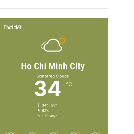
Thời tiết
Ho Chi Minh City
Scattered Clouds
34
℃
34º - 28º
62%
1.79 km/h