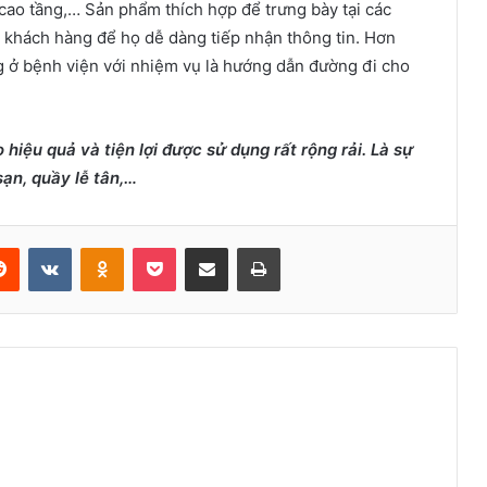
 cao tầng,… Sản phẩm thích hợp để trưng bày tại các
ới khách hàng để họ dễ dàng tiếp nhận thông tin. Hơn
 ở bệnh viện với nhiệm vụ là hướng dẫn đường đi cho
iệu quả và tiện lợi được sử dụng rất rộng rải. Là sự
ạn, quầy lễ tân,…
erest
Reddit
VKontakte
Odnoklassniki
Pocket
Share via Email
Print