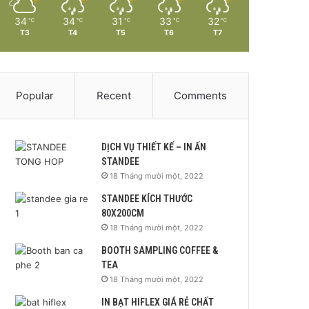
34
34
31
33
32
℃
℃
℃
℃
℃
T3
T4
T5
T6
T7
Popular
Recent
Comments
DỊCH VỤ THIẾT KẾ – IN ẤN
STANDEE
18 Tháng mười một, 2022
STANDEE KÍCH THƯỚC
80X200CM
18 Tháng mười một, 2022
BOOTH SAMPLING COFFEE &
TEA
18 Tháng mười một, 2022
IN BẠT HIFLEX GIÁ RẺ CHẤT