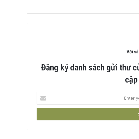
Với s
Đăng ký danh sách gửi thư c
cập
Enter
your
Email
address