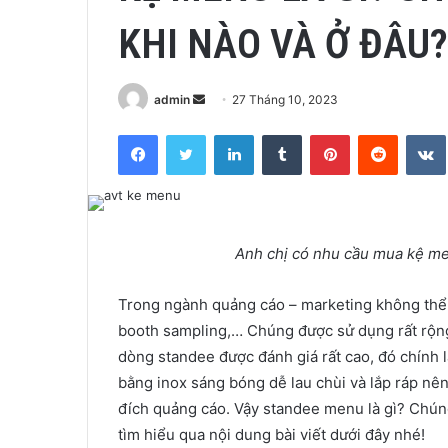
KHI NÀO VÀ Ở ĐÂU?
Send
admin
27 Tháng 10, 2023
an
Facebook
Twitter
LinkedIn
Tumblr
Pinterest
Reddit
email
Anh chị có nhu cầu mua kệ me
Trong ngành quảng cáo – marketing không thể
booth sampling,… Chúng được sử dụng rất rộng 
dòng standee được đánh giá rất cao, đó chính 
bằng inox sáng bóng dễ lau chùi và lắp ráp nê
đích quảng cáo. Vậy standee menu là gì? Chú
tìm hiểu qua nội dung bài viết dưới đây nhé!