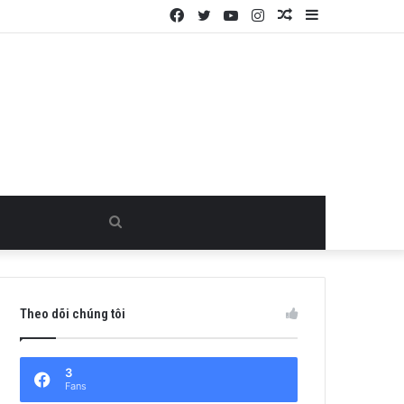
Facebook
Twitter
YouTube
Instagram
Random
Sidebar
Article
Search
for
Theo dõi chúng tôi
3
Fans