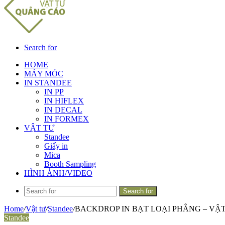
Search for
HOME
MÁY MÓC
IN STANDEE
IN PP
IN HIFLEX
IN DECAL
IN FORMEX
VẬT TƯ
Standee
Giấy in
Mica
Booth Sampling
HÌNH ẢNH/VIDEO
Search for
Home
/
Vật tư
/
Standee
/
BACKDROP IN BẠT LOẠI PHẲNG – VẬ
Standee