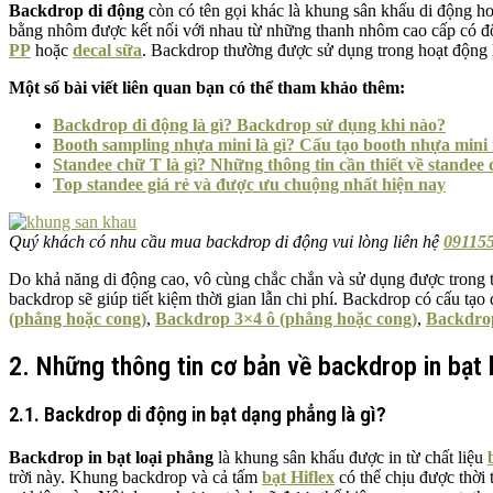
Backdrop di động
còn có tên gọi khác là khung sân khấu di động h
bằng nhôm được kết nối với nhau từ những thanh nhôm cao cấp có độ
PP
hoặc
decal sữa
. Backdrop thường được sử dụng trong hoạt động l
Một số bài viết liên quan bạn có thể tham khảo thêm:
Backdrop di động là gì? Backdrop sử dụng khi nào?
Booth sampling nhựa mini là gì? Cấu tạo booth nhựa mini 
Standee chữ T là gì? Những thông tin cần thiết về standee
Top standee giá rẻ và được ưu chuộng nhất hiện nay
Quý khách có nhu cầu mua backdrop di động vui lòng liên hệ
091155
Do khả năng di động cao, vô cùng chắc chắn và sử dụng được trong t
backdrop sẽ giúp tiết kiệm thời gian lẫn chi phí. Backdrop có cấu tạo
(phẳng hoặc cong)
,
Backdrop 3×4 ô (phẳng hoặc cong)
,
Backdro
2. Những thông tin cơ bản về backdrop in bạt 
2.1. Backdrop di động in bạt dạng phẳng là gì?
Backdrop
in bạt
loại phẳng
là khung sân khấu được in từ chất liệu
trời này. Khung backdrop và cả tấm
bạt Hiflex
có thể chịu được thời 