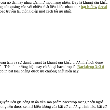
u của nó đan lấy nhau tựa như một mạng nhện. Đây là khung sân khấu
ng nền quảng cáo với nhiều chất liệu khác nhau như
bạt hiflex
,
decal
c truyền tải thông điệp một cách tối ưu nhất.
uan tâm và sử dụng. Trang trí khung sân khấu thường rất lớn dùng
út. Trên thị trường hiện nay có 3 loại backdrop là:
Backdrop 3×3 ô
rop in bạt loại phẳng được ưu chuộng nhất hiện nay.
guyên liệu gia công in ấn trên sản phẩm backdrop mạng nhện ngoài
ông nền được xem là biểu tượng của bất cứ chương trình nào, bất cứ