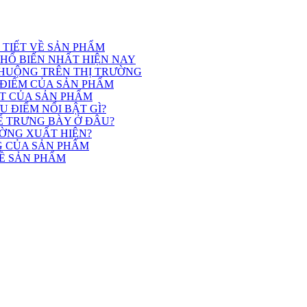
I TIẾT VỀ SẢN PHẨM
PHỔ BIẾN NHẤT HIỆN NAY
HUỘNG TRÊN THỊ TRƯỜNG
 ĐIỂM CỦA SẢN PHẨM
ẬT CỦA SẢN PHẨM
 ĐIỂM NỔI BẬT GÌ?
Ể TRƯNG BÀY Ở ĐÂU?
ƯỜNG XUẤT HIỆN?
G CỦA SẢN PHẨM
VỀ SẢN PHẨM