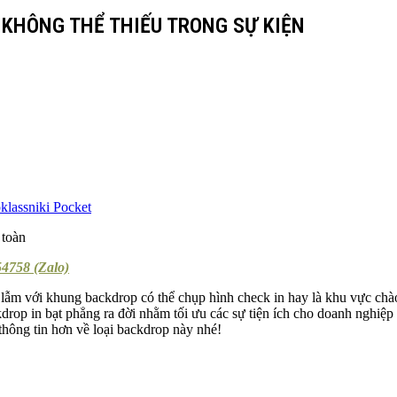
 KHÔNG THỂ THIẾU TRONG SỰ KIỆN
lassniki
Pocket
4758 (Zalo)
lạ lẫm với khung backdrop có thể chụp hình check in hay là khu vực c
kdrop in bạt phẳng ra đời nhằm tối ưu các sự tiện ích cho doanh nghiệ
thông tin hơn về loại backdrop này nhé!