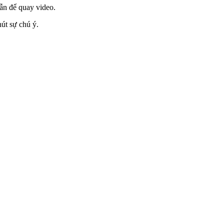
dẫn để quay video.
út sự chú ý.