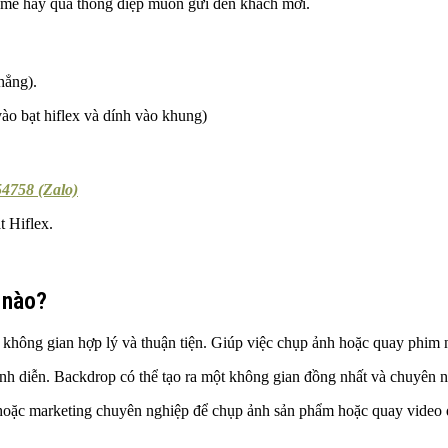
heme hay qua thông điệp muốn gửi đến khách mời.
hẳng).
ào bạt hiflex và dính vào khung)
4758 (Zalo)
t Hiflex.
 nào?
không gian hợp lý và thuận tiện. Giúp việc chụp ảnh hoặc quay phim n
rình diễn. Backdrop có thể tạo ra một không gian đồng nhất và chuyên 
 hoặc marketing chuyên nghiệp để chụp ảnh sản phẩm hoặc quay video 