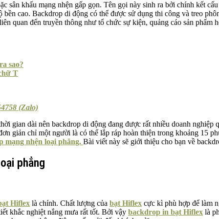
oặc sân khấu mạng nhện gấp gọn. Tên gọi này sinh ra bởi chính kết cấ
 bền cao. Backdrop di động có thể được sử dụng thi công và treo phô
iên quan đến truyền thông như tổ chức sự kiện, quảng cáo sản phẩm hoặ
ra sao?
 chữ T
4758 (Zalo)
hời gian dài nên backdrop di động đang được rất nhiều doanh nghiệp q
 đơn giản chỉ một người là có thể lắp ráp hoàn thiện trong khoảng 15 ph
p mạng nhện loại phẳng.
Bài viết này sẽ giới thiệu cho bạn về backd
loại phẳng
bạt Hiflex
là chính. Chất lượng của
bạt Hiflex
cực kì phù hợp để làm n
tiết khắc nghiệt nắng mưa rất tốt. Bởi vậy
backdrop in bạt Hiflex
là ph