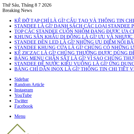
Thứ Sáu, Tháng 8 7 2026
Breaking News
KỆ ĐỠ TẠP CHÍ LÀ GÌ? CẤU TẠO VÀ THÔNG TIN CH
STANDEE LÀ GÌ? DANH SÁCH CÁC LOẠI STANDEE 
TOP CÁC STANDEE CUỐN NHÔM ĐANG ĐƯỢC ƯA C
KHUNG SÂN KHẤU DI ĐỘNG LÀ GÌ? ƯU VÀ NHƯỢC
STANDEE ĐÈN LED LÀ GÌ? NHỮNG ƯU ĐIỂM NỔI B
STANDEE KHUNG CỬA LÀ GÌ? CHÚNG CÓ NHỮNG ƯU
KỆ ZICZAC LÀ GÌ? CHÚNG THƯỜNG ĐƯỢC DÙNG Đ
BẢNG MENU CHÂN SẮT LÀ GÌ? VÌ SAO CHÚNG TH
STANDEE ĐẾ NƯỚC KIỂU VUÔNG LÀ GÌ? ỨNG DỤN
BẢNG CHỈ DẪN INOX LÀ GÌ? THÔNG TIN CHI TIẾT 
Sidebar
Random Article
Instagram
YouTube
Twitter
Facebook
Menu