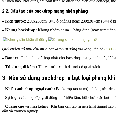
sự kiện nào. Nội dung chương trình sẽ được thể hiện qua concept, t
2.2. Cấu tạo của backdrop mạng nhện phẳng
– Kích thước:
230x230cm (3×3 ô phẳng) hoặc 230x307cm (3×4 ô p
– Khung backdrop:
Khung nhôm nhựa + băng dính (may trực tiếp v
Quý khách có nhu cầu mua backdrop di động vui lòng liên hệ
091155
– Banner:
Chất liệu phù hợp nhất cho backdrop mạng nhện này là bạ
–
Túi đựng đi kèm :
Túi vải màu xanh da trời có quai xách.
3. Nên sử dụng backdrop in bạt loại phẳng khi
–
Nhiếp ảnh chụp ngoại cảnh:
Backdrop tạo ra một phông nền đẹp, 
–
Sự kiện:
các hoạt động di động như triển lãm, hội chợ hoặc buổi t
–
Quảng cáo và marketing:
Khi bạn cần tạo ra nền tảng quảng cáo
dẫn và chuyên nghiệp.