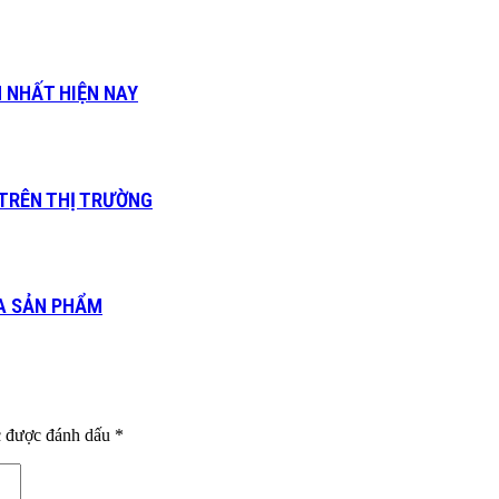
N NHẤT HIỆN NAY
TRÊN THỊ TRƯỜNG
ỦA SẢN PHẨM
c được đánh dấu
*