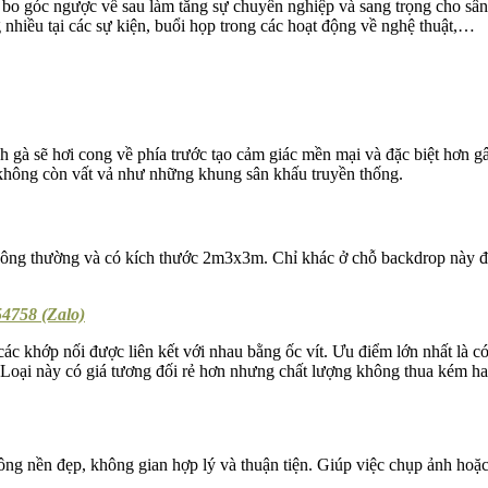
bo góc ngược về sau làm tăng sự chuyên nghiệp và sang trọng cho sân 
hiều tại các sự kiện, buổi họp trong các hoạt động về nghệ thuật,…
h gà sẽ hơi cong về phía trước tạo cảm giác mền mại và đặc biệt hơn 
 không còn vất vả như những khung sân khấu truyền thống.
hông thường và có kích thước 2m3x3m. Chỉ khác ở chỗ backdrop này đ
4758 (Zalo)
c khớp nối được liên kết với nhau bằng ốc vít. Ưu điểm lớn nhất là c
Loại này có giá tương đối rẻ hơn nhưng chất lượng không thua kém hai 
ng nền đẹp, không gian hợp lý và thuận tiện. Giúp việc chụp ảnh hoặ