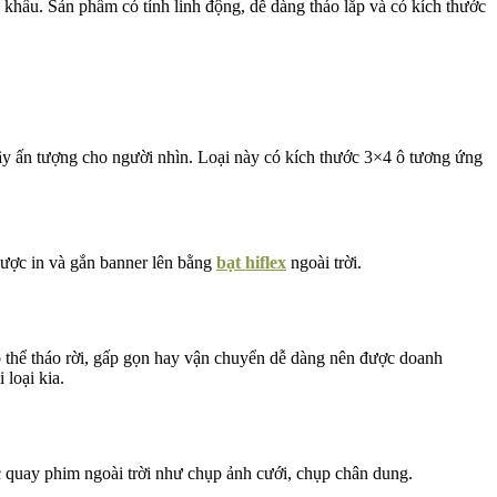
khấu. Sản phẩm có tính linh động, dễ dàng tháo lắp và có kích thước
gây ấn tượng cho người nhìn. Loại này có kích thước 3×4 ô tương ứng
ược in và gắn banner lên bằng
bạt hiflex
ngoài trời.
ó thể tháo rời, gấp gọn hay vận chuyển dễ dàng nên được doanh
loại kia.
c quay phim ngoài trời như chụp ảnh cưới, chụp chân dung.