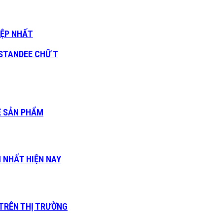
IỆP NHẤT
 STANDEE CHỮ T
VỀ SẢN PHẨM
N NHẤT HIỆN NAY
TRÊN THỊ TRƯỜNG