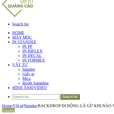
Search for
HOME
MÁY MÓC
IN STANDEE
IN PP
IN HIFLEX
IN DECAL
IN FORMEX
VẬT TƯ
Standee
Giấy in
Mica
Booth Sampling
HÌNH ẢNH/VIDEO
Search for
Home
/
Vật tư
/
Standee
/
BACKDROP DI ĐỘNG LÀ GÌ? KHI NÀO
Standee