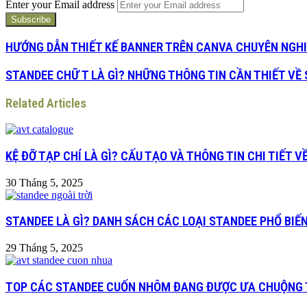
Enter your Email address
HƯỚNG DẪN THIẾT KẾ BANNER TRÊN CANVA CHUYÊN NGH
STANDEE CHỮ T LÀ GÌ? NHỮNG THÔNG TIN CẦN THIẾT VỀ
Related Articles
KỆ ĐỠ TẠP CHÍ LÀ GÌ? CẤU TẠO VÀ THÔNG TIN CHI TIẾT 
30 Tháng 5, 2025
STANDEE LÀ GÌ? DANH SÁCH CÁC LOẠI STANDEE PHỔ BIẾ
29 Tháng 5, 2025
TOP CÁC STANDEE CUỐN NHÔM ĐANG ĐƯỢC ƯA CHUỘNG 