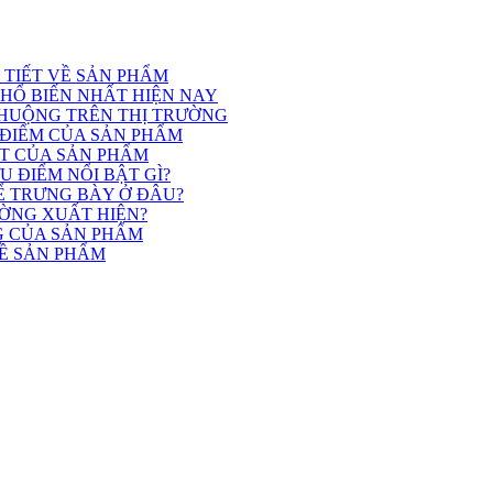
I TIẾT VỀ SẢN PHẨM
PHỔ BIẾN NHẤT HIỆN NAY
HUỘNG TRÊN THỊ TRƯỜNG
 ĐIỂM CỦA SẢN PHẨM
ẬT CỦA SẢN PHẨM
 ĐIỂM NỔI BẬT GÌ?
Ể TRƯNG BÀY Ở ĐÂU?
ƯỜNG XUẤT HIỆN?
G CỦA SẢN PHẨM
VỀ SẢN PHẨM