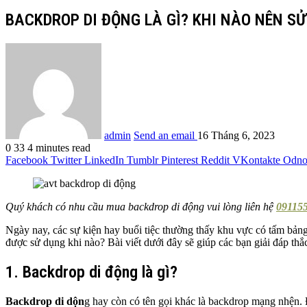
BACKDROP DI ĐỘNG LÀ GÌ? KHI NÀO NÊN S
admin
Send an email
16 Tháng 6, 2023
0
33
4 minutes read
Facebook
Twitter
LinkedIn
Tumblr
Pinterest
Reddit
VKontakte
Odnok
Quý khách có nhu cầu mua backdrop di động vui lòng liên hệ
091155
Ngày nay, các sự kiện hay buổi tiệc thường thấy khu vực có tấm bảng
được sử dụng khi nào? Bài viết dưới đây sẽ giúp các bạn giải đáp thắ
1. Backdrop di động là gì?
Backdrop di dộn
g hay còn có tên gọi khác là backdrop mạng nhện. 