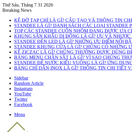
Thứ Sáu, Tháng 7 31 2026
Breaking News
KỆ ĐỠ TẠP CHÍ LÀ GÌ? CẤU TẠO VÀ THÔNG TIN CH
STANDEE LÀ GÌ? DANH SÁCH CÁC LOẠI STANDEE 
TOP CÁC STANDEE CUỐN NHÔM ĐANG ĐƯỢC ƯA C
KHUNG SÂN KHẤU DI ĐỘNG LÀ GÌ? ƯU VÀ NHƯỢC
STANDEE ĐÈN LED LÀ GÌ? NHỮNG ƯU ĐIỂM NỔI B
STANDEE KHUNG CỬA LÀ GÌ? CHÚNG CÓ NHỮNG ƯU
KỆ ZICZAC LÀ GÌ? CHÚNG THƯỜNG ĐƯỢC DÙNG Đ
BẢNG MENU CHÂN SẮT LÀ GÌ? VÌ SAO CHÚNG TH
STANDEE ĐẾ NƯỚC KIỂU VUÔNG LÀ GÌ? ỨNG DỤN
BẢNG CHỈ DẪN INOX LÀ GÌ? THÔNG TIN CHI TIẾT 
Sidebar
Random Article
Instagram
YouTube
Twitter
Facebook
Menu