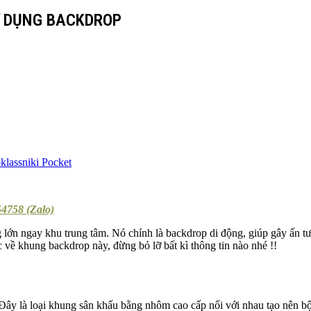
Ử DỤNG BACKDROP
lassniki
Pocket
4758 (Zalo)
 lớn ngay khu trung tâm. Nó chính là backdrop di động, giúp gây ấn t
c về khung backdrop này, đừng bỏ lỡ bất kì thông tin nào nhé !!
Đây là loại khung sân khấu bằng nhôm cao cấp nối với nhau tạo nên bộ