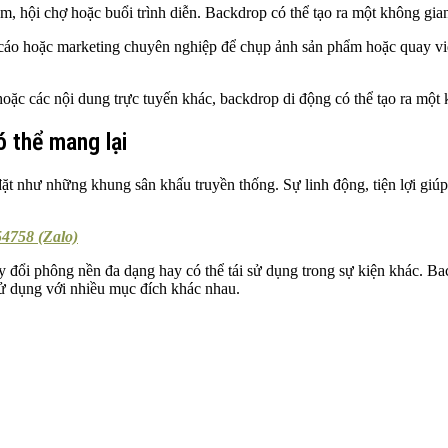
ãm, hội chợ hoặc buổi trình diễn. Backdrop có thể tạo ra một không gi
 cáo hoặc marketing chuyên nghiệp để chụp ảnh sản phẩm hoặc quay vi
c các nội dung trực tuyến khác, backdrop di động có thể tạo ra một k
 thể mang lại
đặt như những khung sân khấu truyền thống. Sự linh động, tiện lợi giúp b
4758 (Zalo)
y đổi phông nền đa dạng hay có thể tái sử dụng trong sự kiện khác. B
sử dụng với nhiều mục đích khác nhau.