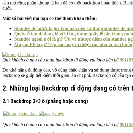
cần mở rộng phần khung là bạn đã có một backdrop hoàn thiện. Backd
cưới.
Một số bài viết mà bạn có thể tham khảo thêm:
Standee đế nước là gì? Khi nào nên sử dụng standee đế nư
Quầy lễ tân di động là gì? Ứng dụng quầy lễ tân trong quả
Standee ngoài trời là gì? Ưu và nhược điểm của standee ngo
Máy in PP là gì? Top các máy in được các nhà in ưa chuộn
Quý khách có nhu cầu mua backdrop di động vui lòng liên hệ
091155
Do khả năng di động cao, vô cùng chắc chắn và sử dụng được trong t
backdrop sẽ giúp tiết kiệm thời gian lẫn chi phí. Backdrop có cấu tạo
2. Những loại Backdrop di động đang có trên 
2.1 Backdrop 3×3 ô (phẳng hoặc cong)
Quý khách có nhu cầu mua backdrop di động vui lòng liên hệ
091155