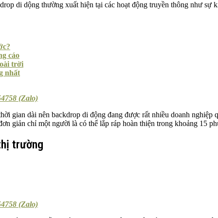
rop di dộng thường xuất hiện tại các hoạt động truyền thông như sự ki
ớc?
ng cáo
ài trời
g nhất
4758 (Zalo)
hời gian dài nên backdrop di động đang được rất nhiều doanh nghiệp q
 đơn giản chỉ một người là có thể lắp ráp hoàn thiện trong khoảng 15 ph
thị trường
4758 (Zalo)