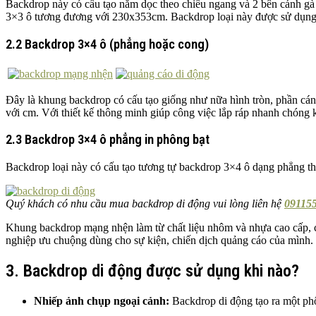
Backdrop này có cấu tạo nằm dọc theo chiều ngang và 2 bên cánh gà 
3×3 ô tương đương với 230x353cm. Backdrop loại này được sử dụng n
2.2 Backdrop 3×4 ô (phẳng hoặc cong)
Đây là khung backdrop có cấu tạo giống như nữa hình tròn, phần cán
với cm. Với thiết kế thông minh giúp công việc lắp ráp nhanh chóng
2.3 Backdrop 3×4 ô phẳng in phông bạt
Backdrop loại này có cấu tạo tương tự backdrop 3×4 ô dạng phẳng t
Quý khách có nhu cầu mua backdrop di động vui lòng liên hệ
091155
Khung backdrop mạng nhện làm từ chất liệu nhôm và nhựa cao cấp, cá
nghiệp ưu chuộng dùng cho sự kiện, chiến dịch quảng cáo của mình. 
3. Backdrop di động được sử dụng khi nào?
Nhiếp ảnh chụp ngoại cảnh:
Backdrop di động tạo ra một phô