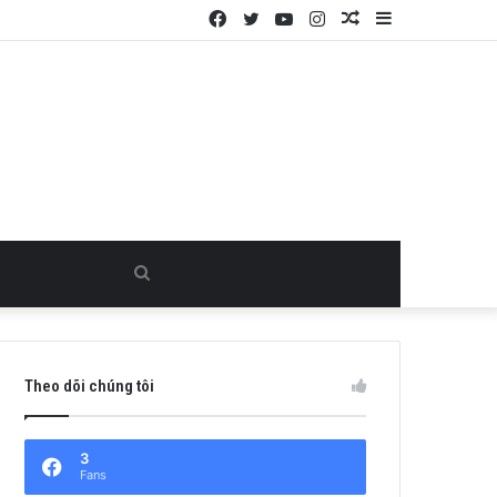
Facebook
Twitter
YouTube
Instagram
Random
Sidebar
Article
Search
for
Theo dõi chúng tôi
3
Fans