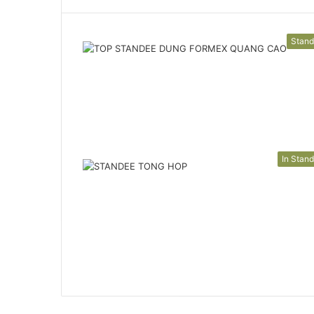
Stan
In Stan