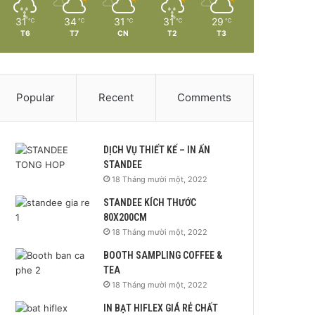
31
34
31
31
29
℃
℃
℃
℃
℃
T6
T7
CN
T2
T3
Popular
Recent
Comments
DỊCH VỤ THIẾT KẾ – IN ẤN
STANDEE
18 Tháng mười một, 2022
STANDEE KÍCH THƯỚC
80X200CM
18 Tháng mười một, 2022
BOOTH SAMPLING COFFEE &
TEA
18 Tháng mười một, 2022
IN BẠT HIFLEX GIÁ RẺ CHẤT