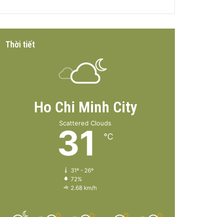
Thời tiết
Ho Chi Minh City
Scattered Clouds
31
℃
31º - 26º
72%
2.68 km/h