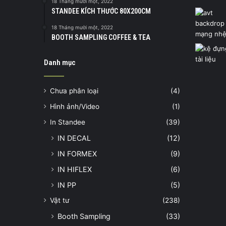
18 Tháng mười một, 2022
STANDEE KÍCH THƯỚC 80X200CM
18 Tháng mười một, 2022
BOOTH SAMPLING COFFEE & TEA
Danh mục
Chưa phân loại
(4)
Hình ảnh/Video
(1)
In Standee
(39)
IN DECAL
(12)
IN FORMEX
(9)
IN HIFLEX
(6)
IN PP
(5)
Vật tư
(238)
Booth Sampling
(33)