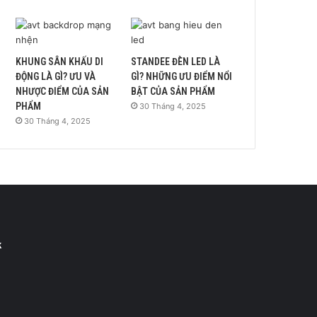
KHUNG SÂN KHẤU DI
STANDEE ĐÈN LED LÀ
ĐỘNG LÀ GÌ? ƯU VÀ
GÌ? NHỮNG ƯU ĐIỂM NỔI
NHƯỢC ĐIỂM CỦA SẢN
BẬT CỦA SẢN PHẨM
PHẨM
30 Tháng 4, 2025
30 Tháng 4, 2025
k