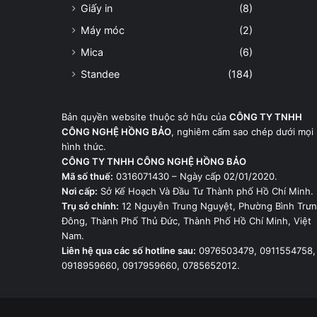
Giấy in
(8)
Máy móc
(2)
Mica
(6)
Standee
(184)
Bản quyền website thuộc sở hữu của
CÔNG TY TNHH
CÔNG NGHỆ HỒNG BẢO
, nghiêm cấm sao chép dưới mọi
hình thức.
CÔNG TY TNHH CÔNG NGHỆ HỒNG BẢO
Mã số thuế:
0316071430 – Ngày cấp 02/01/2020.
Nơi cấp:
Sở Kế Hoạch Và Đầu Tư Thành phố Hồ Chí Minh.
Trụ sở chính:
12 Nguyễn Trung Nguyệt, Phường Bình Trư
Đông, Thành Phố Thủ Đức, Thành Phố Hồ Chí Minh, Việt
Nam.
Liên hệ qua các số hotline sau:
0976503479, 0911554758,
0918959660, 0917959660, 0785652012.