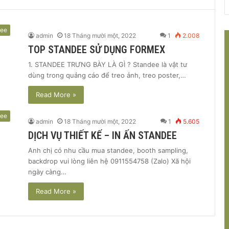
dee
admin
18 Tháng mười một, 2022
1
2.008
TOP STANDEE SỬ DỤNG FORMEX
1. STANDEE TRƯNG BÀY LÀ GÌ ? Standee là vật tư
dùng trong quảng cáo để treo ảnh, treo poster,…
Read More »
dee
admin
18 Tháng mười một, 2022
1
5.605
DỊCH VỤ THIẾT KẾ – IN ẤN STANDEE
Anh chị có nhu cầu mua standee, booth sampling,
backdrop vui lòng liên hệ 0911554758 (Zalo) Xã hội
ngày càng…
Read More »