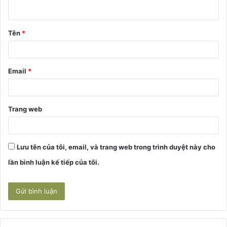
u
ậ
Tên
*
n
*
Email
*
Trang web
Lưu tên của tôi, email, và trang web trong trình duyệt này cho
lần bình luận kế tiếp của tôi.