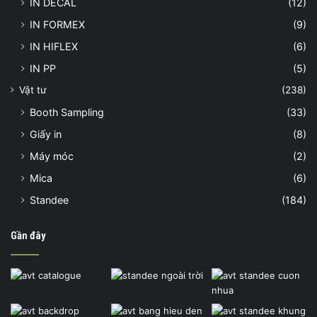
IN DECAL
(12)
IN FORMEX
(9)
IN HIFLEX
(6)
IN PP
(5)
Vật tư
(238)
Booth Sampling
(33)
Giấy in
(8)
Máy móc
(2)
Mica
(6)
Standee
(184)
Gần đây