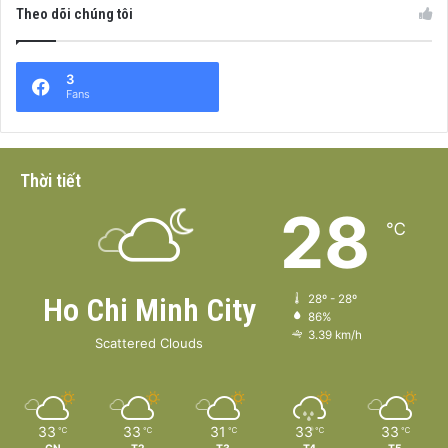
Theo dõi chúng tôi
3
Fans
Thời tiết
28
℃
Ho Chi Minh City
28º - 28º
86%
3.39 km/h
Scattered Clouds
33
33
31
33
33
℃
℃
℃
℃
℃