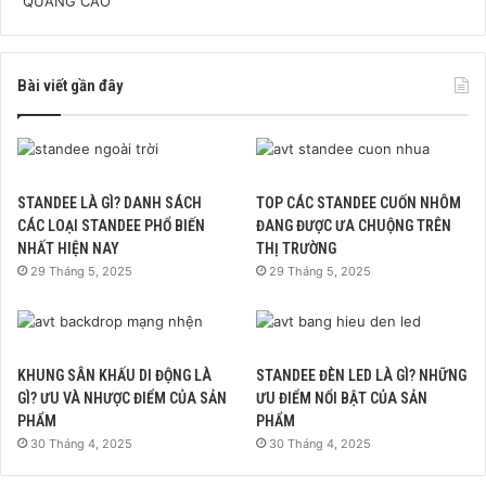
Bài viết gần đây
STANDEE LÀ GÌ? DANH SÁCH
TOP CÁC STANDEE CUỐN NHÔM
CÁC LOẠI STANDEE PHỔ BIẾN
ĐANG ĐƯỢC ƯA CHUỘNG TRÊN
NHẤT HIỆN NAY
THỊ TRƯỜNG
29 Tháng 5, 2025
29 Tháng 5, 2025
KHUNG SÂN KHẤU DI ĐỘNG LÀ
STANDEE ĐÈN LED LÀ GÌ? NHỮNG
GÌ? ƯU VÀ NHƯỢC ĐIỂM CỦA SẢN
ƯU ĐIỂM NỔI BẬT CỦA SẢN
PHẨM
PHẨM
30 Tháng 4, 2025
30 Tháng 4, 2025