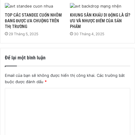
TOP CÁC STANDEE CUỐN NHÔM
KHUNG SÂN KHẤU DI ĐỘNG LÀ GÌ?
ĐANG ĐƯỢC ƯA CHUỘNG TRÊN
ƯU VÀ NHƯỢC ĐIỂM CỦA SẢN
THỊ TRƯỜNG
PHẨM
29 Tháng 5, 2025
30 Tháng 4, 2025
Để lại một bình luận
Email của bạn sẽ không được hiển thị công khai.
Các trường bắt
buộc được đánh dấu
*
B
ì
n
h
l