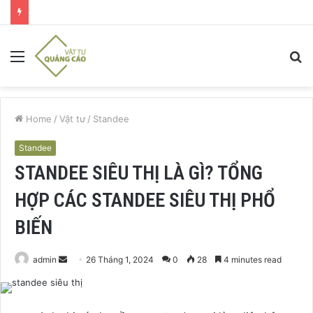
Menu
S
fo
Home
/
Vật tư
/
Standee
Standee
STANDEE SIÊU THỊ LÀ GÌ? TỔNG
HỢP CÁC STANDEE SIÊU THỊ PHỔ
BIẾN
Send
admin
26 Tháng 1, 2024
0
28
4 minutes read
an
email