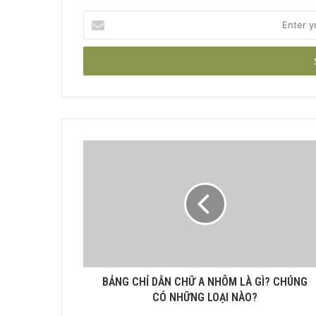
Enter
your
Email
address
BẢNG CHỈ DẪN CHỮ A NHÔM LÀ GÌ? CHÚNG
CÓ NHỮNG LOẠI NÀO?