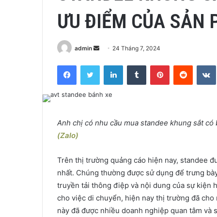
ƯU ĐIỂM CỦA SẢN
Send
admin
24 Tháng 7, 2024
an
Facebook
Twitter
LinkedIn
Tumblr
Pinterest
Reddit
email
Anh chị có nhu cầu mua standee khung sắt có b
(Zalo)
Trên thị trường quảng cáo hiện nay, standee 
nhất. Chúng thường được sử dụng để trưng bày t
truyền tải thông điệp và nội dung của sự kiện
cho việc di chuyển, hiện nay thị trường đã cho
này đã được nhiều doanh nghiệp quan tâm và s