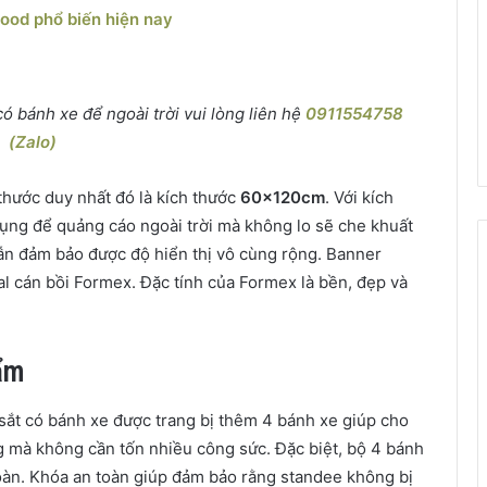
food phổ biến hiện nay
 bánh xe để ngoài trời vui lòng liên hệ
0911554758
(Zalo)
thước duy nhất đó là kích thước
60x120cm
. Với kích
ụng để quảng cáo ngoài trời mà không lo sẽ che khuất
ẫn đảm bảo được độ hiển thị vô cùng rộng. Banner
l cán bồi Formex. Đặc tính của Formex là bền, đẹp và
hẩm
ắt có bánh xe được trang bị thêm 4 bánh xe giúp cho
g mà không cần tốn nhiều công sức. Đặc biệt, bộ 4 bánh
oàn. Khóa an toàn giúp đảm bảo rằng standee không bị