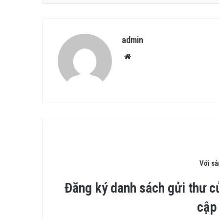
admin
Website
Với s
Đăng ký danh sách gửi thư c
cập