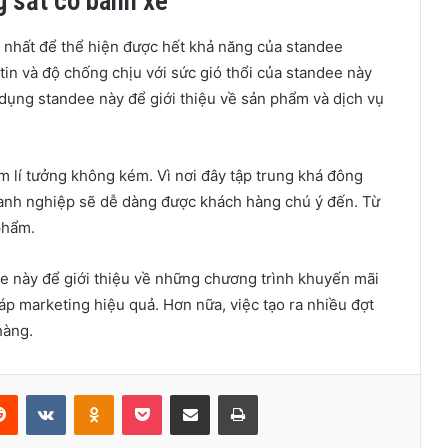
 sắt có bánh xe
g nhất để thể hiện được hết khả năng của standee
tin và độ chống chịu với sức gió thổi của standee này
 dụng standee này để giới thiệu về sản phẩm và dịch vụ
m lí tưởng không kém. Vì nơi đây tập trung khá đông
oanh nghiệp sẽ dễ dàng được khách hàng chú ý đến. Từ
phẩm.
e này để giới thiệu về những chương trình khuyến mãi
 marketing hiệu quả. Hơn nữa, việc tạo ra nhiều đợt
hàng.
erest
Reddit
VKontakte
Odnoklassniki
Pocket
Share via Email
Print