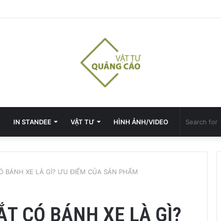
IN STANDEE
VẬT TƯ
HÌNH ẢNH/VIDEO
Ó BÁNH XE LÀ GÌ? ƯU ĐIỂM CỦA SẢN PHẨM
T CÓ BÁNH XE LÀ GÌ?