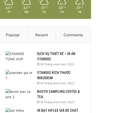
33
32
31
30
31
℃
℃
℃
℃
℃
T7
CN
T2
T3
T4
Popular
Recent
Comments
DỊCH VỤ THIẾT KẾ – IN ẤN
STANDEE
18 Tháng mười một, 2022
STANDEE KÍCH THƯỚC
80X200CM
18 Tháng mười một, 2022
BOOTH SAMPLING COFFEE &
TEA
18 Tháng mười một, 2022
IN BẠT HIFLEX GIÁ RẺ CHẤT