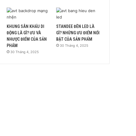
KHUNG SÂN KHẤU DI
STANDEE ĐÈN LED LÀ
ĐỘNG LÀ GÌ? ƯU VÀ
GÌ? NHỮNG ƯU ĐIỂM NỔI
NHƯỢC ĐIỂM CỦA SẢN
BẬT CỦA SẢN PHẨM
PHẨM
30 Tháng 4, 2025
30 Tháng 4, 2025