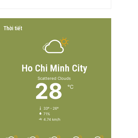
Thời tiết
Ho Chi Minh City
Scattered Clouds
28
℃
33º - 26º
71%
4.74 km/h