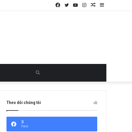
Facebook
Twitter
YouTube
Instagram
Random
Sidebar
Article
Search
for
Theo dõi chúng tôi
3
Fans