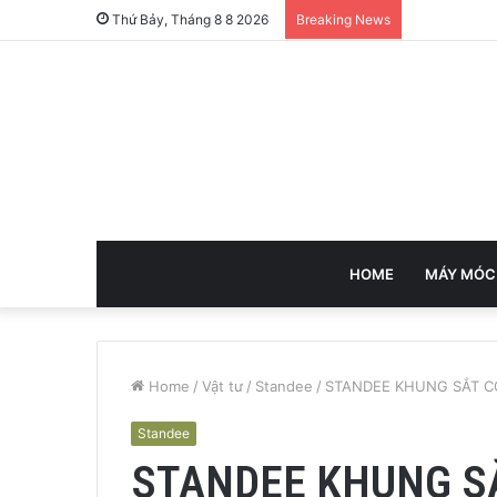
Thứ Bảy, Tháng 8 8 2026
Breaking News
HOME
MÁY MÓC
Home
/
Vật tư
/
Standee
/
STANDEE KHUNG SẮT C
Standee
STANDEE KHUNG SẮ