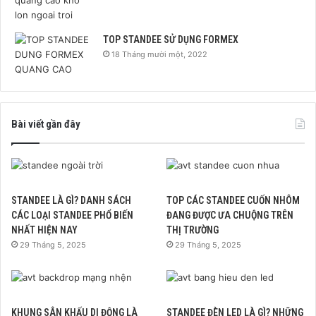
TOP STANDEE SỬ DỤNG FORMEX
18 Tháng mười một, 2022
Bài viết gần đây
STANDEE LÀ GÌ? DANH SÁCH
TOP CÁC STANDEE CUỐN NHÔM
CÁC LOẠI STANDEE PHỔ BIẾN
ĐANG ĐƯỢC ƯA CHUỘNG TRÊN
NHẤT HIỆN NAY
THỊ TRƯỜNG
29 Tháng 5, 2025
29 Tháng 5, 2025
KHUNG SÂN KHẤU DI ĐỘNG LÀ
STANDEE ĐÈN LED LÀ GÌ? NHỮNG