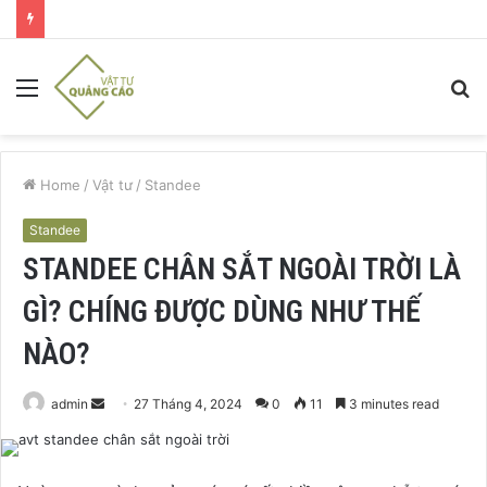
Menu
S
fo
Home
/
Vật tư
/
Standee
Standee
STANDEE CHÂN SẮT NGOÀI TRỜI LÀ
GÌ? CHÍNG ĐƯỢC DÙNG NHƯ THẾ
NÀO?
Send
admin
27 Tháng 4, 2024
0
11
3 minutes read
an
email