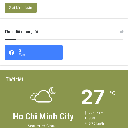
Theo dõi chúng tôi
3
Fans
Thời tiết
27
℃
Ho Chi Minh City
27º - 26º
86%
3.75 km/h
Scattered Clouds