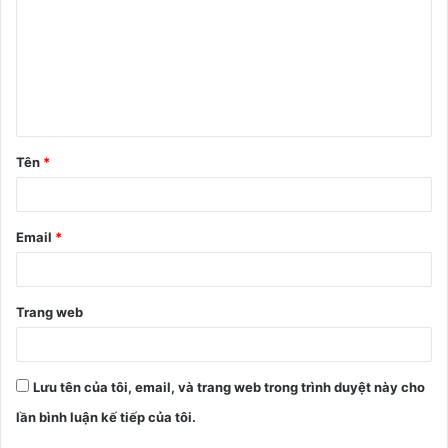
n
h
l
u
ậ
Tên
*
n
*
Email
*
Trang web
Lưu tên của tôi, email, và trang web trong trình duyệt này cho
lần bình luận kế tiếp của tôi.