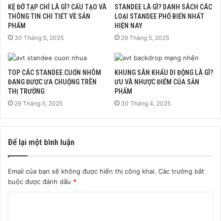
KỆ ĐỠ TẠP CHÍ LÀ GÌ? CẤU TẠO VÀ
STANDEE LÀ GÌ? DANH SÁCH CÁC
THÔNG TIN CHI TIẾT VỀ SẢN
LOẠI STANDEE PHỔ BIẾN NHẤT
PHẨM
HIỆN NAY
30 Tháng 5, 2025
29 Tháng 5, 2025
TOP CÁC STANDEE CUỐN NHÔM
KHUNG SÂN KHẤU DI ĐỘNG LÀ GÌ?
ĐANG ĐƯỢC ƯA CHUỘNG TRÊN
ƯU VÀ NHƯỢC ĐIỂM CỦA SẢN
THỊ TRƯỜNG
PHẨM
29 Tháng 5, 2025
30 Tháng 4, 2025
Để lại một bình luận
Email của bạn sẽ không được hiển thị công khai.
Các trường bắt
buộc được đánh dấu
*
B
ì