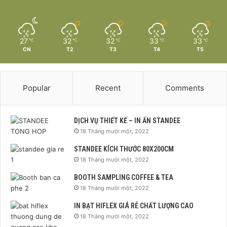
27
32
32
33
33
℃
℃
℃
℃
℃
CN
T2
T3
T4
T5
Popular
Recent
Comments
DỊCH VỤ THIẾT KẾ – IN ẤN STANDEE
18 Tháng mười một, 2022
STANDEE KÍCH THƯỚC 80X200CM
18 Tháng mười một, 2022
BOOTH SAMPLING COFFEE & TEA
18 Tháng mười một, 2022
IN BẠT HIFLEX GIÁ RẺ CHẤT LƯỢNG CAO
18 Tháng mười một, 2022