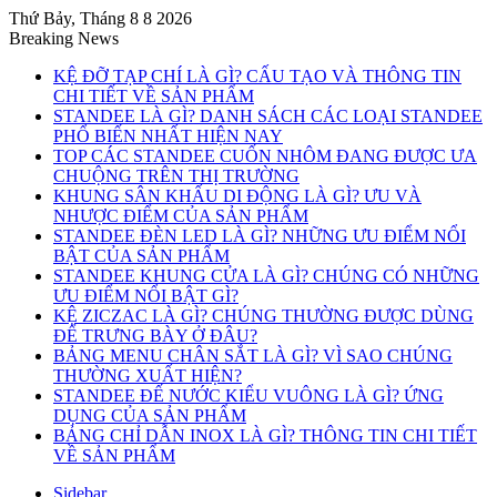
Thứ Bảy, Tháng 8 8 2026
Breaking News
KỆ ĐỠ TẠP CHÍ LÀ GÌ? CẤU TẠO VÀ THÔNG TIN
CHI TIẾT VỀ SẢN PHẨM
STANDEE LÀ GÌ? DANH SÁCH CÁC LOẠI STANDEE
PHỔ BIẾN NHẤT HIỆN NAY
TOP CÁC STANDEE CUỐN NHÔM ĐANG ĐƯỢC ƯA
CHUỘNG TRÊN THỊ TRƯỜNG
KHUNG SÂN KHẤU DI ĐỘNG LÀ GÌ? ƯU VÀ
NHƯỢC ĐIỂM CỦA SẢN PHẨM
STANDEE ĐÈN LED LÀ GÌ? NHỮNG ƯU ĐIỂM NỔI
BẬT CỦA SẢN PHẨM
STANDEE KHUNG CỬA LÀ GÌ? CHÚNG CÓ NHỮNG
ƯU ĐIỂM NỔI BẬT GÌ?
KỆ ZICZAC LÀ GÌ? CHÚNG THƯỜNG ĐƯỢC DÙNG
ĐỂ TRƯNG BÀY Ở ĐÂU?
BẢNG MENU CHÂN SẮT LÀ GÌ? VÌ SAO CHÚNG
THƯỜNG XUẤT HIỆN?
STANDEE ĐẾ NƯỚC KIỂU VUÔNG LÀ GÌ? ỨNG
DỤNG CỦA SẢN PHẨM
BẢNG CHỈ DẪN INOX LÀ GÌ? THÔNG TIN CHI TIẾT
VỀ SẢN PHẨM
Sidebar