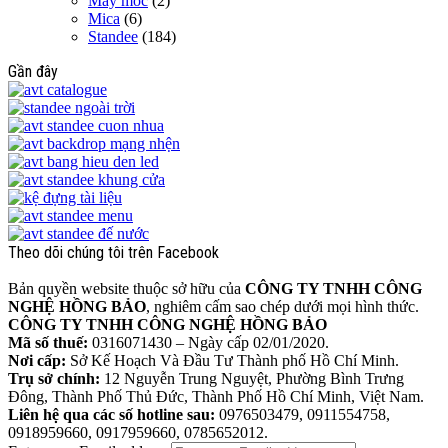
Máy móc
(2)
Mica
(6)
Standee
(184)
Gần đây
Theo dõi chúng tôi trên Facebook
Bản quyền website thuộc sở hữu của
CÔNG TY TNHH CÔNG
NGHỆ HỒNG BẢO
, nghiêm cấm sao chép dưới mọi hình thức.
CÔNG TY TNHH CÔNG NGHỆ HỒNG BẢO
Mã số thuế:
0316071430 – Ngày cấp 02/01/2020.
Nơi cấp:
Sở Kế Hoạch Và Đầu Tư Thành phố Hồ Chí Minh.
Trụ sở chính:
12 Nguyễn Trung Nguyệt, Phường Bình Trưng
Đông, Thành Phố Thủ Đức, Thành Phố Hồ Chí Minh, Việt Nam.
Liên hệ qua các số hotline sau:
0976503479, 0911554758,
0918959660, 0917959660, 0785652012.