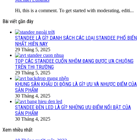
Hi, this is a comment. To get started with moderating, editi...
Bài viết gần đây
STANDEE LÀ GÌ? DANH SÁCH CÁC LOẠI STANDEE PHỔ BIẾN
NHẤT HIỆN NAY
29 Tháng 5, 2025
TOP CÁC STANDEE CUỐN NHÔM ĐANG ĐƯỢC ƯA CHUỘNG
TRÊN THỊ TRƯỜNG
29 Tháng 5, 2025
KHUNG SÂN KHẤU DI ĐỘNG LÀ GÌ? ƯU VÀ NHƯỢC ĐIỂM CỦA
SẢN PHẨM
30 Tháng 4, 2025
STANDEE ĐÈN LED LÀ GÌ? NHỮNG ƯU ĐIỂM NỔI BẬT CỦA
SẢN PHẨM
30 Tháng 4, 2025
Xem nhiều nhất