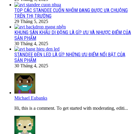
TOP CÁC STANDEE CUỐN NHÔM ĐANG ĐƯỢC ƯA CHUỘNG
TRÊN THỊ TRƯỜNG
29 Tháng 5, 2025
KHUNG SÂN KHẤU DI ĐỘNG LÀ GÌ? ƯU VÀ NHƯỢC ĐIỂM CỦA
SẢN PHẨM
30 Tháng 4, 2025
STANDEE ĐÈN LED LÀ GÌ? NHỮNG ƯU ĐIỂM NỔI BẬT CỦA
SẢN PHẨM
30 Tháng 4, 2025
Michael Eubanks
Hi, this is a comment. To get started with moderating, editi...