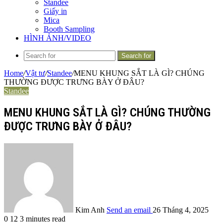
Standee
Giấy in
Mica
Booth Sampling
HÌNH ẢNH/VIDEO
Search for
Home
/
Vật tư
/
Standee
/
MENU KHUNG SẮT LÀ GÌ? CHÚNG
THƯỜNG ĐƯỢC TRƯNG BÀY Ở ĐÂU?
Standee
MENU KHUNG SẮT LÀ GÌ? CHÚNG THƯỜNG
ĐƯỢC TRƯNG BÀY Ở ĐÂU?
Kim Anh
Send an email
26 Tháng 4, 2025
0
12
3 minutes read