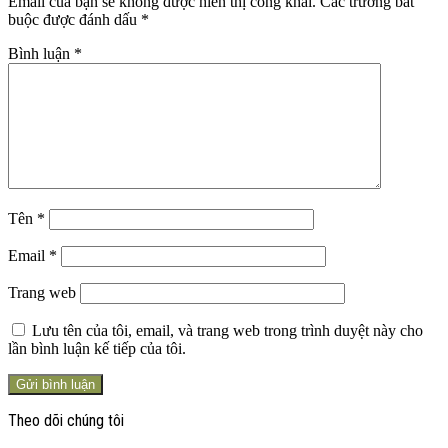
Email của bạn sẽ không được hiển thị công khai.
Các trường bắt
buộc được đánh dấu
*
Bình luận
*
Tên
*
Email
*
Trang web
Lưu tên của tôi, email, và trang web trong trình duyệt này cho
lần bình luận kế tiếp của tôi.
Theo dõi chúng tôi