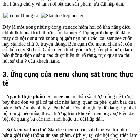
thu hút sự chú ý và làm nổi bật các sản phẩm, ưu đãi hấp dẫn.
Đây là một trong những dòng standee hiếm hoi có khả năng điều
chỉnh linh hoạt kích thước tấm banner. Giúp người dùng dễ dàng
thay đổi nội dung mà không bị giới hạn như các loại standee cuốn
hay standee chữ X truyền thống. Bên cạnh đó, menu chân sắt còn
có thể xoay 360 độ. Giúp điều chỉnh góc trưng bày phù hợp, đảm
bảo thông điệp quảng cáo được hiển thị rõ ràng, trực quan và thu
hút sự chú ý của khách hàng.
3. Ứng dụng của menu khung sắt trong thực
tế
–
Ngành thực phẩm
: Standee menu chân sắt được dùng để trưng
bày thực đơn và giá cả tại các nhà hàng, quán cà phê, quán bar, cửa
hàng thức ăn nhanh hay tiệm bánh. Doanh nghiệp dễ dàng cập nhật
nội dung theo mùa, theo chương trình khuyến mãi hoặc sự kiện đặc
biệt để quảng bá các món mới hoặc ưu đãi hấp dẫn.
–
Sự kiện và hội chợ
: Standee menu chân sắt đóng vai trò như
bảng giới thiệu thông tin sản phẩm, dịch vụ tại các hội chợ, triển lãm