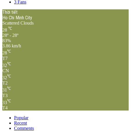
3
Fans
Thời tiết
Ho Chi Minh City
Scattered Clouds
℃
28
28º - 28º
83%
3.86 km/h
℃
28
T7
℃
32
CN
℃
32
T2
℃
31
T3
℃
33
T4
Popular
Recent
Comments