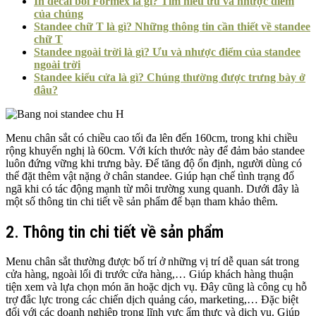
In decal bồi Formex là gì? Tìm hiểu ưu và nhược điểm
của chúng
Standee chữ T là gì? Những thông tin cần thiết về standee
chữ T
Standee ngoài trời là gì? Ưu và nhược điểm của standee
ngoài trời
Standee kiểu cửa là gì? Chúng thường được trưng bày ở
đâu?
Menu chân sắt có chiều cao tối đa lên đến 160cm, trong khi chiều
rộng khuyến nghị là 60cm. Với kích thước này để đảm bảo standee
luôn đứng vững khi trưng bày. Để tăng độ ổn định, người dùng có
thể đặt thêm vật nặng ở chân standee. Giúp hạn chế tình trạng đổ
ngã khi có tác động mạnh từ môi trường xung quanh. Dưới đây là
một số thông tin chi tiết về sản phẩm để bạn tham khảo thêm.
2. Thông tin chi tiết về sản phẩm
Menu chân sắt thường được bố trí ở những vị trí dễ quan sát trong
cửa hàng, ngoài lối đi trước cửa hàng,… Giúp khách hàng thuận
tiện xem và lựa chọn món ăn hoặc dịch vụ. Đây cũng là công cụ hỗ
trợ đắc lực trong các chiến dịch quảng cáo, marketing,… Đặc biệt
đối với các doanh nghiệp trong lĩnh vực ẩm thực và dịch vụ. Giúp