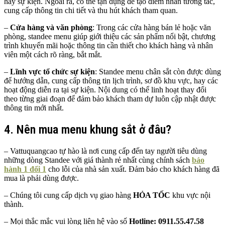
hay sự kiện. Ngoài ra, có thể tận dụng để tạo điểm nhấn tương tác,
cung cấp thông tin chi tiết và thu hút khách tham quan.
–
Cửa hàng và văn phòng
: Trong các cửa hàng bán lẻ hoặc văn
phòng, standee menu giúp giới thiệu các sản phẩm nổi bật, chương
trình khuyến mãi hoặc thông tin cần thiết cho khách hàng và nhân
viên một cách rõ ràng, bắt mắt.
–
Lĩnh vực tổ chức sự kiện
: Standee menu chân sắt còn được dùng
để hướng dẫn, cung cấp thông tin lịch trình, sơ đồ khu vực, hay các
hoạt động diễn ra tại sự kiện. Nội dung có thể linh hoạt thay đổi
theo từng giai đoạn để đảm bảo khách tham dự luôn cập nhật được
thông tin mới nhất.
4. Nên mua menu khung sắt ở đâu?
– Vattuquangcao tự hào là nơi cung cấp đến tay người tiêu dùng
những dòng Standee với giá thành rẻ nhất cùng chính sách
bảo
hành 1 đổi 1
cho lỗi của nhà sản xuất. Đảm bảo cho khách hàng đã
mua là phải dùng được.
– Chúng tôi cung cấp dịch vụ giao hàng
HỎA TỐC
khu vực nội
thành.
– Mọi thắc mắc vui lòng liên hệ vào số
Hotline: 0911.55.47.58