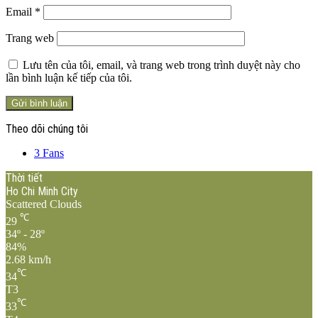
Email
*
Trang web
Lưu tên của tôi, email, và trang web trong trình duyệt này cho
lần bình luận kế tiếp của tôi.
Theo dõi chúng tôi
3
Fans
Thời tiết
Ho Chi Minh City
Scattered Clouds
℃
29
34º - 28º
84%
2.68 km/h
℃
34
T3
℃
33