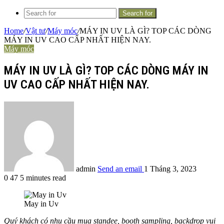
Search for
Home
/
Vật tư
/
Máy móc
/
MÁY IN UV LÀ GÌ? TOP CÁC DÒNG
MÁY IN UV CAO CẤP NHẤT HIỆN NAY.
Máy móc
MÁY IN UV LÀ GÌ? TOP CÁC DÒNG MÁY IN
UV CAO CẤP NHẤT HIỆN NAY.
admin
Send an email
1 Tháng 3, 2023
0
47
5 minutes read
May in Uv
Quý khách có nhu cầu mua standee, booth sampling, backdrop vui