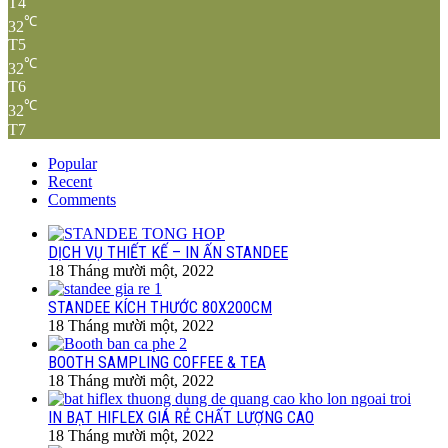
T4
℃
32
T5
℃
32
T6
℃
32
T7
Popular
Recent
Comments
DỊCH VỤ THIẾT KẾ – IN ẤN STANDEE
18 Tháng mười một, 2022
STANDEE KÍCH THƯỚC 80X200CM
18 Tháng mười một, 2022
BOOTH SAMPLING COFFEE & TEA
18 Tháng mười một, 2022
IN BẠT HIFLEX GIÁ RẺ CHẤT LƯỢNG CAO
18 Tháng mười một, 2022