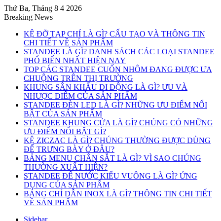
Thứ Ba, Tháng 8 4 2026
Breaking News
KỆ ĐỠ TẠP CHÍ LÀ GÌ? CẤU TẠO VÀ THÔNG TIN
CHI TIẾT VỀ SẢN PHẨM
STANDEE LÀ GÌ? DANH SÁCH CÁC LOẠI STANDEE
PHỔ BIẾN NHẤT HIỆN NAY
TOP CÁC STANDEE CUỐN NHÔM ĐANG ĐƯỢC ƯA
CHUỘNG TRÊN THỊ TRƯỜNG
KHUNG SÂN KHẤU DI ĐỘNG LÀ GÌ? ƯU VÀ
NHƯỢC ĐIỂM CỦA SẢN PHẨM
STANDEE ĐÈN LED LÀ GÌ? NHỮNG ƯU ĐIỂM NỔI
BẬT CỦA SẢN PHẨM
STANDEE KHUNG CỬA LÀ GÌ? CHÚNG CÓ NHỮNG
ƯU ĐIỂM NỔI BẬT GÌ?
KỆ ZICZAC LÀ GÌ? CHÚNG THƯỜNG ĐƯỢC DÙNG
ĐỂ TRƯNG BÀY Ở ĐÂU?
BẢNG MENU CHÂN SẮT LÀ GÌ? VÌ SAO CHÚNG
THƯỜNG XUẤT HIỆN?
STANDEE ĐẾ NƯỚC KIỂU VUÔNG LÀ GÌ? ỨNG
DỤNG CỦA SẢN PHẨM
BẢNG CHỈ DẪN INOX LÀ GÌ? THÔNG TIN CHI TIẾT
VỀ SẢN PHẨM
Sidebar