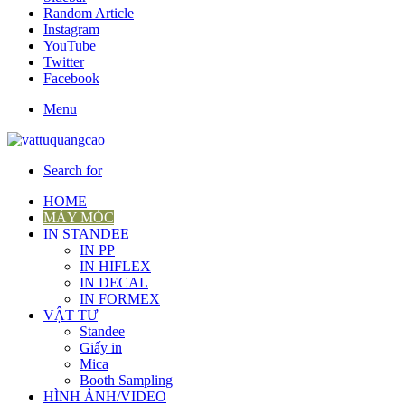
Random Article
Instagram
YouTube
Twitter
Facebook
Menu
Search for
HOME
MÁY MÓC
IN STANDEE
IN PP
IN HIFLEX
IN DECAL
IN FORMEX
VẬT TƯ
Standee
Giấy in
Mica
Booth Sampling
HÌNH ẢNH/VIDEO