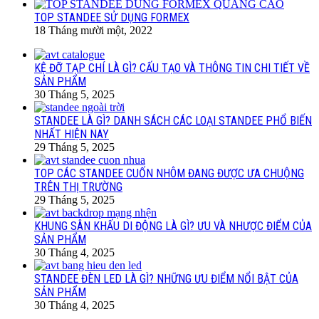
TOP STANDEE SỬ DỤNG FORMEX
18 Tháng mười một, 2022
KỆ ĐỠ TẠP CHÍ LÀ GÌ? CẤU TẠO VÀ THÔNG TIN CHI TIẾT VỀ
SẢN PHẨM
30 Tháng 5, 2025
STANDEE LÀ GÌ? DANH SÁCH CÁC LOẠI STANDEE PHỔ BIẾN
NHẤT HIỆN NAY
29 Tháng 5, 2025
TOP CÁC STANDEE CUỐN NHÔM ĐANG ĐƯỢC ƯA CHUỘNG
TRÊN THỊ TRƯỜNG
29 Tháng 5, 2025
KHUNG SÂN KHẤU DI ĐỘNG LÀ GÌ? ƯU VÀ NHƯỢC ĐIỂM CỦA
SẢN PHẨM
30 Tháng 4, 2025
STANDEE ĐÈN LED LÀ GÌ? NHỮNG ƯU ĐIỂM NỔI BẬT CỦA
SẢN PHẨM
30 Tháng 4, 2025