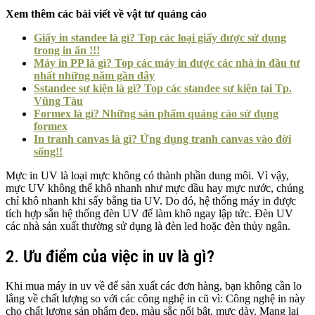
Xem thêm các bài viết về vật tư quảng cáo
Giấy in standee là gì? Top các loại giấy được sử dụng
trong in ấn !!!
Máy in PP là gì? Top các máy in được các nhà in đầu tư
nhất những năm gần đây
Sstandee sự kiện là gì? Top các standee sự kiện tại Tp.
Vũng Tàu
Formex là gì? Những sản phẩm quảng cáo sử dụng
formex
In tranh canvas là gì? Ứng dụng tranh canvas vào đời
sống!!
Mực in UV là loại mực không có thành phần dung môi. Vì vậy,
mực UV không thể khô nhanh như mực dầu hay mực nước, chúng
chỉ khô nhanh khi sấy bằng tia UV. Do đó, hệ thống máy in được
tích hợp sẵn hệ thống đèn UV để làm khô ngay lập tức. Đèn UV
các nhà sản xuất thường sử dụng là đèn led hoặc đèn thủy ngân.
2. Ưu điểm của việc in uv là gì?
Khi mua máy in uv về để sản xuất các đơn hàng, bạn không cần lo
lắng về chất lượng so với các công nghệ in cũ vì: Công nghệ in này
cho chất lượng sản phẩm đẹp, màu sắc nổi bật, mực dày. Mang lại