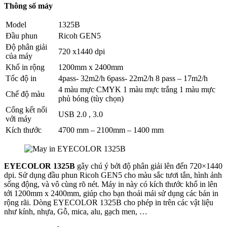
Thông số máy
Model
1325B
Đầu phun
Ricoh GEN5
Độ phân giải
720 x1440 dpi
của máy
Khổ in rộng
1200mm x 2400mm
Tốc độ in
4pass- 32m2/h 6pass- 22m2/h 8 pass – 17m2/h
4 màu mực CMYK 1 màu mực trắng 1 màu mực
Chế độ màu
phủ bóng (tùy chọn)
Cổng kết nối
USB 2.0 , 3.0
với máy
Kích thước
4700 mm – 2100mm – 1400 mm
EYECOLOR 1325B
gây chú ý bởi độ phân giải lên đến 720×1440
dpi. Sử dụng đầu phun Ricoh GEN5 cho màu sắc tươi tắn, hình ảnh
sống động, và vô cùng rõ nét. Máy in này có kích thước khổ in lên
tới 1200mm x 2400mm, giúp cho bạn thoải mái sử dụng các bản in
rộng rãi. Dòng EYECOLOR 1325B cho phép in trên các vật liệu
như kính, nhựa, Gỗ, mica, alu, gạch men, …