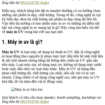
lòng liên hệ
0911554758 (Zalo)
Hiện nay, khách hàng khi đặt in standee thường có xu hướng chọn
những sản phẩm in đẹp, chất lượng. Trong số đó, công nghệ in cực
kỳ hiện đại, đem lại chất lượng sản phẩm in đẹp cùng độ bền tốt.
Vậy trên thị trường có bao nhiêu máy in uv và những ưu điểm nổi
bậc mà công nghệ in uv mang lại là gì? Hãy cùng tìm hiểu chi tiết
về
máy in UV
trong bài viết sau bạn nhé.
1. Máy in uv là gì?
Máy in UV
là loại máy sử dụng kỹ thuật in UV, đây là công nghệ
in hoạt động theo nguyên lý phun mực trực tiếp trên bề mặt chất liệu
& sấy khô nhanh chóng bằng hệ thống đèn chiếu tia UV gắn sẵn
trên máy. Loại máy này sử dụng mực uv, không sử dụng mực nước
hoặc mực dầu như các loại máy khác. Máy in UV sử dụng đầu
phun chất lượng tốt, chất lượng cao nhất, siêu sắc nét và in cực
nhanh. Cũng chính vì sử dụng công nghệ cao, nên giá máy in UV
khá đắt, từ vài trăm đến vài tỷ đồng/ máy.
Quý khách có nhu cầu mua standee, booth sampling, backdrop vui
lòng liên hệ
0911554758 (Zalo)