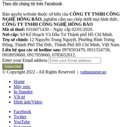
Theo dõi chúng tôi trên Facebook
Bản quyền website thuộc sở hữu của
CÔNG TY TNHH CÔNG
NGHỆ HỒNG BẢO
, nghiêm cấm sao chép dưới mọi hình thức.
CÔNG TY TNHH CÔNG NGHỆ HỒNG BẢO
Mã số thuế:
0316071430 – Ngày cấp 02/01/2020.
Nơi cấp:
Sở Kế Hoạch Và Đầu Tư Thành phố Hồ Chí Minh.
Trụ sở chính:
12 Nguyễn Trung Nguyệt, Phường Bình Trưng
Đông, Thành Phố Thủ Đức, Thành Phố Hồ Chí Minh, Việt Nam.
Liên hệ qua các số hotline sau:
0976503479, 0911554758,
0918959660, 0917959660, 0785652012.
Enter your Email address
© Copyright 2022 - All Rights Reserved |
vattuquangcao
Home
Máy móc
In Standee
Vật tư
Hình ảnh/Video
Facebook
Twitter
YouTube
Instagram