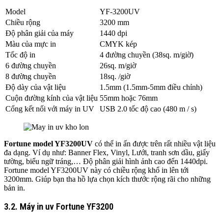
Model
YF-3200UV
Chiều rộng
3200 mm
Độ phân giải của máy
1440 dpi
Màu của mực in
CMYK kép
Tốc độ in
4 đường chuyền (38sq. m/giờ)
6 đường chuyền
26sq. m/giờ
8 đường chuyền
18sq. /giờ
Độ dày của vật liệu
1.5mm (1.5mm-5mm điều chỉnh)
Cuộn đường kính của vật liệu
55mm hoặc 76mm
Cổng kết nối với máy in UV
USB 2.0 tốc độ cao (480 m / s)
Fortune model YF3200UV
có thể in ấn được trên rất nhiều vật liệu
đa dạng. Ví dụ như: Banner Flex, Vinyl, Lưới, tranh sơn dầu, giấy
tường, biểu ngữ tráng,… Độ phân giải hình ảnh cao đến 1440dpi.
Fortune model YF3200UV này có chiều rộng khổ in lên tới
3200mm. Giúp bạn tha hồ lựa chọn kích thước rộng rãi cho những
bản in.
3.2. Máy in uv Fortune YF3200