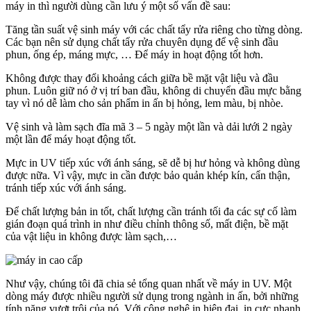
máy in thì người dùng cần lưu ý một số vấn đề sau:
Tăng tần suất vệ sinh máy với các chất tẩy rửa riêng cho từng dòng.
Các bạn nên sử dụng chất tẩy rửa chuyên dụng để vệ sinh đầu
phun, ống ép, máng mực, … Để máy in hoạt động tốt hơn.
Không được thay đổi khoảng cách giữa bề mặt vật liệu và đầu
phun. Luôn giữ nó ở vị trí ban đầu, không di chuyển đầu mực bằng
tay vì nó dễ làm cho sản phẩm in ấn bị hỏng, lem màu, bị nhòe.
Vệ sinh và làm sạch đĩa mã 3 – 5 ngày một lần và dải lưới 2 ngày
một lần để máy hoạt động tốt.
Mực in UV tiếp xúc với ánh sáng, sẽ dễ bị hư hỏng và không dùng
được nữa. Vì vậy, mực in cần được bảo quản khép kín, cẩn thận,
tránh tiếp xúc với ánh sáng.
Để chất lượng bản in tốt, chất lượng cần tránh tối đa các sự cố làm
gián đoạn quá trình in như điều chỉnh thông số, mất điện, bề mặt
của vật liệu in không được làm sạch,…
Như vậy, chúng tôi đã chia sẻ tổng quan nhất về máy in UV. Một
dòng máy được nhiều người sử dụng trong ngành in ấn, bởi những
tính năng vượt trội của nó. Với công nghệ in hiện đại, in cực nhanh,