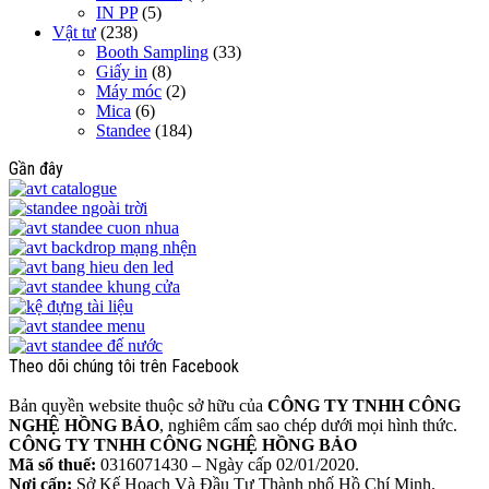
IN PP
(5)
Vật tư
(238)
Booth Sampling
(33)
Giấy in
(8)
Máy móc
(2)
Mica
(6)
Standee
(184)
Gần đây
Theo dõi chúng tôi trên Facebook
Bản quyền website thuộc sở hữu của
CÔNG TY TNHH CÔNG
NGHỆ HỒNG BẢO
, nghiêm cấm sao chép dưới mọi hình thức.
CÔNG TY TNHH CÔNG NGHỆ HỒNG BẢO
Mã số thuế:
0316071430 – Ngày cấp 02/01/2020.
Nơi cấp:
Sở Kế Hoạch Và Đầu Tư Thành phố Hồ Chí Minh.