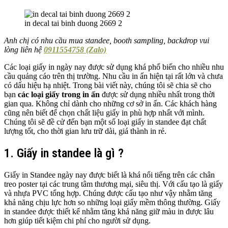
in decal tai binh duong 2669 2
Anh chị có nhu cầu mua standee, booth sampling, backdrop vui
lòng liên hệ
0911554758 (Zalo)
Các loại giấy in ngày nay được sử dụng khá phổ biến cho nhiều nhu
cầu quảng cáo trên thị trường. Nhu cầu in ấn hiện tại rất lớn và chưa
có dấu hiệu hạ nhiệt. Trong bài viết này, chúng tôi sẽ chia sẽ cho
bạn
các loại giấy trong in ấn
được sử dụng nhiều nhất trong thời
gian qua. Không chỉ dành cho những cơ sở in ấn. Các khách hàng
cũng nên biết để chọn chất liệu giấy in phù hợp nhất với mình.
Chúng tôi sẽ đề cử đến bạn một số loại giấy in standee đạt chất
lượng tốt, cho thời gian lưu trữ dài, giá thành in rẻ.
1. Giấy in standee là gì ?
Giấy in Standee ngày nay được biết là khá nổi tiếng trên các chân
treo poster tại các trung tâm thương mại, siêu thị. Với cấu tạo là giấy
và nhựa PVC tổng hợp. Chúng được cấu tạo như vậy nhằm tăng
khả năng chịu lực hơn so những loại giấy mềm thông thường. Giấy
in standee được thiết kế nhằm tăng khả năng giữ màu in được lâu
hơn giúp tiết kiệm chi phí cho người sử dụng.