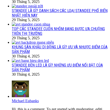
30 Tháng 5, 2025
STANDEE LÀ GÌ? DANH SÁCH CÁC LOẠI STANDEE PHỔ BIẾN
NHẤT HIỆN NAY
29 Tháng 5, 2025
TOP CÁC STANDEE CUỐN NHÔM ĐANG ĐƯỢC ƯA CHUỘNG
TRÊN THỊ TRƯỜNG
29 Tháng 5, 2025
KHUNG SÂN KHẤU DI ĐỘNG LÀ GÌ? ƯU VÀ NHƯỢC ĐIỂM CỦA
SẢN PHẨM
30 Tháng 4, 2025
STANDEE ĐÈN LED LÀ GÌ? NHỮNG ƯU ĐIỂM NỔI BẬT CỦA
SẢN PHẨM
30 Tháng 4, 2025
Michael Eubanks
Hi, this is a comment. To get started with moderating, editi...