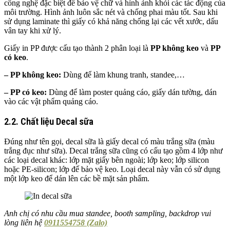
công nghệ đặc biệt để bảo vệ chữ và hình ảnh khỏi các tác động của
môi trường. Hình ảnh luôn sắc nét và chống phai màu tốt. Sau khi
sử dụng laminate thì giấy có khả năng chống lại các vết xước, dấu
vân tay khi xử lý.
Giấy in PP được cấu tạo thành 2 phân loại là
PP không keo
và
PP
có keo
.
– PP không keo:
Dùng để làm khung tranh, standee,…
– PP có keo:
Dùng để làm poster quảng cáo, giấy dán tường, dán
vào các vật phẩm quảng cáo.
2.2. Chất liệu Decal sữa
Đúng như tên gọi, decal sữa là giấy decal có màu trắng sữa (màu
trắng đục như sữa). Decal trắng sữa cũng có cấu tạo gồm 4 lớp như
các loại decal khác: lớp mặt giấy bên ngoài; lớp keo; lớp silicon
hoặc PE-silicon; lớp đế bảo vệ keo. Loại decal này vẫn có sử dụng
một lớp keo để dán lên các bề mặt sản phẩm.
Anh chị có nhu cầu mua standee, booth sampling, backdrop vui
lòng liên hệ
0911554758 (Zalo)