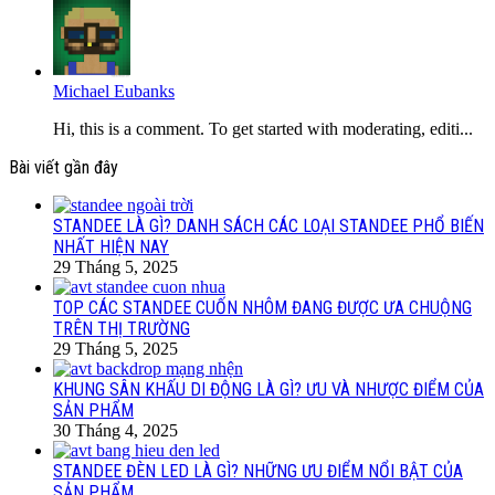
Michael Eubanks
Hi, this is a comment. To get started with moderating, editi...
Bài viết gần đây
STANDEE LÀ GÌ? DANH SÁCH CÁC LOẠI STANDEE PHỔ BIẾN
NHẤT HIỆN NAY
29 Tháng 5, 2025
TOP CÁC STANDEE CUỐN NHÔM ĐANG ĐƯỢC ƯA CHUỘNG
TRÊN THỊ TRƯỜNG
29 Tháng 5, 2025
KHUNG SÂN KHẤU DI ĐỘNG LÀ GÌ? ƯU VÀ NHƯỢC ĐIỂM CỦA
SẢN PHẨM
30 Tháng 4, 2025
STANDEE ĐÈN LED LÀ GÌ? NHỮNG ƯU ĐIỂM NỔI BẬT CỦA
SẢN PHẨM