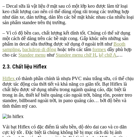
– Decal sữa là vật liệu ở mặt sau có một lớp keo được làm từ loại
keo chất lượng cao nên có thể dùng rộng rãi trong các trường hợp
như dán xe, dán tường, dán lên các bề mặt khác nhau của nhiều loại
sản phẩm standee trên thị trường.
– Vì có độ bền cao, chất lượng kết dính tốt. Chúng có thể sử dụng
một cách dễ dàng trên các bề mặt cong. Gấp khúc nên những sản
phẩm in decal sữa thường được sử dụng ở ngoài trời như
Booth
sampling
,
backdrop di động
hoặc trên các tấm
formex
dầy phù hợp
cho các
Standee menu
như
Standee menu chữ H
,
kệ chữ A
,…
2.3. Chất liệu Hiflex
Hiflex
có thành phần chính là nhựa PVC màu trắng sữa, có thể chịu
được tác động của thời tiết và khả năng co giãn tốt. Bạt Hiflex là
chất liệu được sử dụng nhiều trong ngành quảng cáo, đặc biệt là
trong in ấn, thiết kế biển quảng cáo ngoài trời, băng rôn, poster treo
standee, billboard ngoài trời, in pano quảng cáo… bởi độ bền và
tính thẩm mỹ cao.
Vải bạt Hiflex có đặc điểm là siêu bền, dộ dẻo dai cao và co dãn
cực kỳ tốt . Đặc biệt là chúng không hề bị mục rách dù bị ảnh