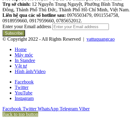
Trụ sở chính:
12 Nguyễn Trung Nguyệt, Phường Bình Trưng
Đông, Thành Phố Thủ Đức, Thành Phố Hồ Chí Minh, Việt Nam.
Liên hệ qua các số hotline sau:
0976503479, 0911554758,
0918959660, 0917959660, 0785652012.
Enter your Email address
© Copyright 2022 - All Rights Reserved |
vattuquangcao
Home
Máy móc
In Standee
Vật tư
Hình ảnh/Video
Facebook
Twitter
YouTube
Instagram
Facebook
Twitter
WhatsApp
Telegram
Viber
Back to top button