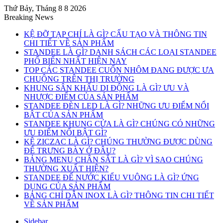
Thứ Bảy, Tháng 8 8 2026
Breaking News
KỆ ĐỠ TẠP CHÍ LÀ GÌ? CẤU TẠO VÀ THÔNG TIN
CHI TIẾT VỀ SẢN PHẨM
STANDEE LÀ GÌ? DANH SÁCH CÁC LOẠI STANDEE
PHỔ BIẾN NHẤT HIỆN NAY
TOP CÁC STANDEE CUỐN NHÔM ĐANG ĐƯỢC ƯA
CHUỘNG TRÊN THỊ TRƯỜNG
KHUNG SÂN KHẤU DI ĐỘNG LÀ GÌ? ƯU VÀ
NHƯỢC ĐIỂM CỦA SẢN PHẨM
STANDEE ĐÈN LED LÀ GÌ? NHỮNG ƯU ĐIỂM NỔI
BẬT CỦA SẢN PHẨM
STANDEE KHUNG CỬA LÀ GÌ? CHÚNG CÓ NHỮNG
ƯU ĐIỂM NỔI BẬT GÌ?
KỆ ZICZAC LÀ GÌ? CHÚNG THƯỜNG ĐƯỢC DÙNG
ĐỂ TRƯNG BÀY Ở ĐÂU?
BẢNG MENU CHÂN SẮT LÀ GÌ? VÌ SAO CHÚNG
THƯỜNG XUẤT HIỆN?
STANDEE ĐẾ NƯỚC KIỂU VUÔNG LÀ GÌ? ỨNG
DỤNG CỦA SẢN PHẨM
BẢNG CHỈ DẪN INOX LÀ GÌ? THÔNG TIN CHI TIẾT
VỀ SẢN PHẨM
Sidebar