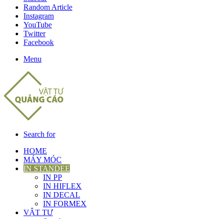
Random Article
Instagram
YouTube
Twitter
Facebook
Menu
Search for
HOME
MÁY MÓC
IN STANDEE
IN PP
IN HIFLEX
IN DECAL
IN FORMEX
VẬT TƯ