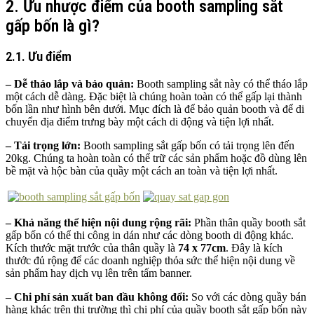
2. Ưu nhược điểm của booth sampling sắt
gấp bốn là gì?
2.1. Ưu điểm
– Dễ tháo lắp và bảo quản:
Booth sampling sắt này có thể tháo lắp
một cách dễ dàng. Đặc biệt là chúng hoàn toàn có thể gấp lại thành
bốn lần như hình bên dưới. Mục đích là để bảo quản booth và để di
chuyển địa điểm trưng bày một cách di động và tiện lợi nhất.
– Tải trọng lớn:
Booth sampling sắt gấp bốn có tải trọng lên đến
20kg. Chúng ta hoàn toàn có thể trữ các sản phẩm hoặc đồ dùng lên
bề mặt và hộc bàn của quầy một cách an toàn và tiện lợi nhất.
– Khả năng thể hiện nội dung rộng rãi:
Phần thân quầy booth sắt
gấp bốn có thể thi công in dán như các dòng booth di động khác.
Kích thước mặt trước của thân quầy là
74 x 77cm
. Đây là kích
thước đủ rộng để các doanh nghiệp thỏa sức thể hiện nội dung về
sản phẩm hay dịch vụ lên trên tấm banner.
– Chi phí sản xuất ban đầu không đổi:
So với các dòng quầy bán
hàng khác trên thị trường thì chi phí của quầy booth sắt gấp bốn này