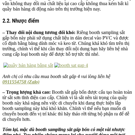
vẫn không thay đổi mà chất liệu lại cao cấp không thua kém bất kì
quầy bán hàng di động nào trên thị trường hiện nay.
2.2. Nhược điểm
– Thay đổi nội dung tương đối khó:
Riêng booth sampling sắt
gấp bốn này phải sử dụng chất liệu in dán decal vào PVC và được
cố định bằng băng dính móc và keo từ. Chúng khá khó tìm trên thị
trường, chính vì thế khi cần thay đổi nội dung bạn hãy liên hệ nhà
cung cấp loại booth này để được hỗ trợ tức thì nhé.
Anh chị có nhu cầu mua booth sắt gấp 4 vui lòng liên hệ
0911554758 (Zalo)
– Trọng lượng khá cao:
Booth sắt gấp bốn được cấu tạo hoàn toàn
từ sắt sơn tĩnh điện cao cấp. Chính vì là sắt nên tải trọng của quầy
booth này khá nặng nên việc di chuyển khi đang thực hiện lắp
booth sampling này khá khó khăn. Chính vì thế nếu bạn muốn di
chuyển booth đến vị trí khác thì hãy tháo rời từng bộ phận ra để dễ
di chuyển hơn.
Tóm lại, mặc dù booth sampling sắt gấp bốn có một vài nhược
điểm nhỏ. Tuy nhiên chúng mang lại cho người dùng một trải