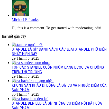
Michael Eubanks
Hi, this is a comment. To get started with moderating, editi...
Bài viết gần đây
STANDEE LÀ GÌ? DANH SÁCH CÁC LOẠI STANDEE PHỔ BIẾN
NHẤT HIỆN NAY
29 Tháng 5, 2025
TOP CÁC STANDEE CUỐN NHÔM ĐANG ĐƯỢC ƯA CHUỘNG
TRÊN THỊ TRƯỜNG
29 Tháng 5, 2025
KHUNG SÂN KHẤU DI ĐỘNG LÀ GÌ? ƯU VÀ NHƯỢC ĐIỂM CỦA
SẢN PHẨM
30 Tháng 4, 2025
STANDEE ĐÈN LED LÀ GÌ? NHỮNG ƯU ĐIỂM NỔI BẬT CỦA
SẢN PHẨM