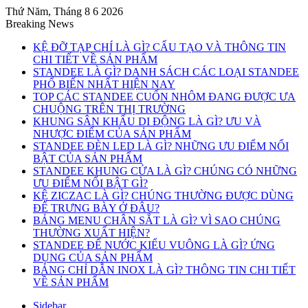
Thứ Năm, Tháng 8 6 2026
Breaking News
KỆ ĐỠ TẠP CHÍ LÀ GÌ? CẤU TẠO VÀ THÔNG TIN
CHI TIẾT VỀ SẢN PHẨM
STANDEE LÀ GÌ? DANH SÁCH CÁC LOẠI STANDEE
PHỔ BIẾN NHẤT HIỆN NAY
TOP CÁC STANDEE CUỐN NHÔM ĐANG ĐƯỢC ƯA
CHUỘNG TRÊN THỊ TRƯỜNG
KHUNG SÂN KHẤU DI ĐỘNG LÀ GÌ? ƯU VÀ
NHƯỢC ĐIỂM CỦA SẢN PHẨM
STANDEE ĐÈN LED LÀ GÌ? NHỮNG ƯU ĐIỂM NỔI
BẬT CỦA SẢN PHẨM
STANDEE KHUNG CỬA LÀ GÌ? CHÚNG CÓ NHỮNG
ƯU ĐIỂM NỔI BẬT GÌ?
KỆ ZICZAC LÀ GÌ? CHÚNG THƯỜNG ĐƯỢC DÙNG
ĐỂ TRƯNG BÀY Ở ĐÂU?
BẢNG MENU CHÂN SẮT LÀ GÌ? VÌ SAO CHÚNG
THƯỜNG XUẤT HIỆN?
STANDEE ĐẾ NƯỚC KIỂU VUÔNG LÀ GÌ? ỨNG
DỤNG CỦA SẢN PHẨM
BẢNG CHỈ DẪN INOX LÀ GÌ? THÔNG TIN CHI TIẾT
VỀ SẢN PHẨM
Sidebar