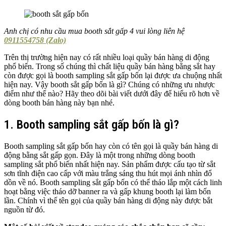
Anh chị có nhu cầu mua booth sắt gấp 4 vui lòng liên hệ
0911554758 (Zalo)
Trên thị trường hiện nay có rất nhiều loại quầy bán hàng di động
phổ biến. Trong số chúng thì chất liệu quầy bán hàng bằng sắt hay
còn được gọi là booth sampling sắt gấp bốn lại được ưa chuộng nhất
hiện nay. Vậy booth sắt gấp bốn là gì? Chúng có những ưu nhược
điểm như thế nào? Hãy theo dõi bài viết dưới đây để hiểu rõ hơn về
dòng booth bán hàng này bạn nhé.
1. Booth sampling sắt gấp bốn là gì?
Booth sampling sắt gấp bốn hay còn có tên gọi là quầy bán hàng di
động bằng sắt gấp gọn. Đây là một trong những dòng booth
sampling sắt phổ biến nhất hiện nay. Sản phẩm được cấu tạo từ sắt
sơn tĩnh điện cao cấp với màu trắng sáng thu hút mọi ánh nhìn đổ
dồn về nó. Booth sampling sắt gấp bốn có thể tháo lắp một cách linh
hoạt bằng việc tháo dỡ banner ra và gấp khung booth lại làm bốn
lần. Chính vì thế tên gọi của quầy bán hàng di động này được bắt
nguồn từ đó.