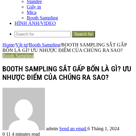
Standee
Giấy in
Mica
Booth Sampling
HÌNH ẢNH/VIDEO
Search for
Home
/
Vật tư
/
Booth Sampling
/
BOOTH SAMPLING SẮT GẤP
BỐN LÀ GÌ? ƯU NHƯỢC ĐIỂM CỦA CHÚNG RA SAO?
Booth Sampling
BOOTH SAMPLING SẮT GẤP BỐN LÀ GÌ? ƯU
NHƯỢC ĐIỂM CỦA CHÚNG RA SAO?
admin
Send an email
6 Tháng 1, 2024
0
11
4 minutes read