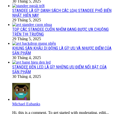
30 Tháng 5, 2025
STANDEE LÀ GÌ? DANH SÁCH CÁC LOẠI STANDEE PHỔ BIẾN
NHẤT HIỆN NAY
29 Tháng 5, 2025
TOP CÁC STANDEE CUỐN NHÔM ĐANG ĐƯỢC ƯA CHUỘNG
TRÊN THỊ TRƯỜNG
29 Tháng 5, 2025
KHUNG SÂN KHẤU DI ĐỘNG LÀ GÌ? ƯU VÀ NHƯỢC ĐIỂM CỦA
SẢN PHẨM
30 Tháng 4, 2025
STANDEE ĐÈN LED LÀ GÌ? NHỮNG ƯU ĐIỂM NỔI BẬT CỦA
SẢN PHẨM
30 Tháng 4, 2025
Michael Eubanks
Hi, this is a comment. To get started with moderating, editi...