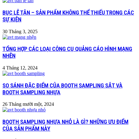
BỤC LỄ TÂN – SẢN PHẨM KHÔNG THỂ THIẾU TRONG CÁC
SỰ KIỆN
30 Tháng 3, 2025
TỔNG HỢP CÁC LOẠI CÔNG CỤ QUẢNG CÁO HÌNH MẠNG
NHỆN
4 Tháng 12, 2024
SO SÁNH ĐẶC ĐIỂM CỦA BOOTH SAMPLING SẮT VÀ
BOOTH SAMPLING NHỰA
26 Tháng mười một, 2024
BOOTH SAMPLING NHỰA NHỎ LÀ GÌ? NHỮNG ƯU ĐIỂM
CỦA SẢN PHẨM NÀY