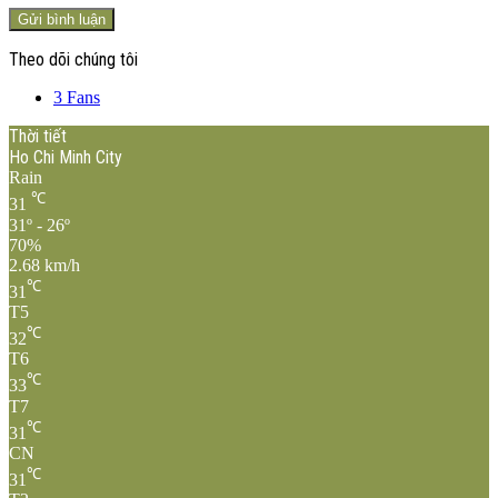
Theo dõi chúng tôi
3
Fans
Thời tiết
Ho Chi Minh City
Rain
℃
31
31º - 26º
70%
2.68 km/h
℃
31
T5
℃
32
T6
℃
33
T7
℃
31
CN
℃
31