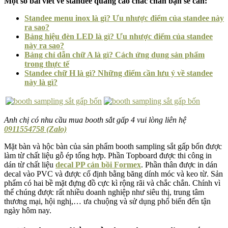
Một số bài viết về standee quảng cáo chắc chắn bạn sẽ cần:
Standee menu inox là gì? Ưu nhược điểm của standee này
ra sao?
Bảng hiệu đèn LED là gì? Ưu nhược điểm của standee
này ra sao?
Bảng chỉ dẫn chữ A là gì? Cách ứng dụng sản phẩm
trong thực tế
Standee chữ H là gì? Những điểm cần lưu ý về standee
này là gì?
Anh chị có nhu cầu mua booth sắt gấp 4 vui lòng liên hệ
0911554758 (Zalo)
Mặt bàn và hộc bàn của sản phẩm booth sampling sắt gấp bốn được
làm từ chất liệu gỗ ép tổng hợp. Phần Topboard được thi công in
dán từ chất liệu
decal PP cán bồi Formex
. Phần thân được in dán
decal vào PVC và được cố định bằng băng dính móc và keo từ. Sản
phẩm có hai bề mặt đựng đồ cực kì rộng rãi và chắc chắn. Chính vì
thế chúng được rất nhiều doanh nghiệp như siêu thị, trung tâm
thương mại, hội nghị,… ưa chuộng và sử dụng phổ biến đến tận
ngày hôm nay.