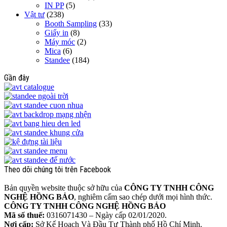
IN PP
(5)
Vật tư
(238)
Booth Sampling
(33)
Giấy in
(8)
Máy móc
(2)
Mica
(6)
Standee
(184)
Gần đây
Theo dõi chúng tôi trên Facebook
Bản quyền website thuộc sở hữu của
CÔNG TY TNHH CÔNG
NGHỆ HỒNG BẢO
, nghiêm cấm sao chép dưới mọi hình thức.
CÔNG TY TNHH CÔNG NGHỆ HỒNG BẢO
Mã số thuế:
0316071430 – Ngày cấp 02/01/2020.
Nơi cấp:
Sở Kế Hoạch Và Đầu Tư Thành phố Hồ Chí Minh.