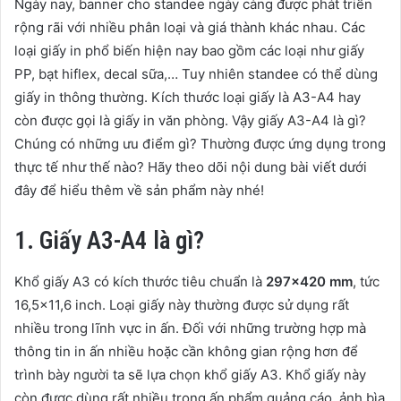
Ngày nay, banner cho standee ngày càng được phát triển
rộng rãi với nhiều phân loại và giá thành khác nhau. Các
loại giấy in phổ biến hiện nay bao gồm các loại như giấy
PP, bạt hiflex, decal sữa,… Tuy nhiên standee có thể dùng
giấy in thông thường. Kích thước loại giấy là A3-A4 hay
còn được gọi là giấy in văn phòng. Vậy giấy A3-A4 là gì?
Chúng có những ưu điểm gì? Thường được ứng dụng trong
thực tế như thế nào? Hãy theo dõi nội dung bài viết dưới
đây để hiểu thêm về sản phẩm này nhé!
1. Giấy A3-A4 là gì?
Khổ giấy A3 có kích thước tiêu chuẩn là
297×420 mm
, tức
16,5×11,6 inch. Loại giấy này thường được sử dụng rất
nhiều trong lĩnh vực in ấn. Đối với những trường hợp mà
thông tin in ấn nhiều hoặc cần không gian rộng hơn để
trình bày người ta sẽ lựa chọn khổ giấy A3. Khổ giấy này
còn được dùng rất nhiều trong ấn phẩm quảng cáo, ảnh bìa