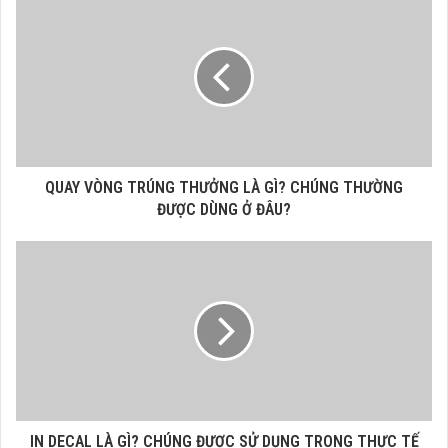
QUAY VÒNG TRÚNG THƯỞNG LÀ GÌ? CHÚNG THƯỜNG
ĐƯỢC DÙNG Ở ĐÂU?
IN DECAL LÀ GÌ? CHÚNG ĐƯỢC SỬ DỤNG TRONG THỰC TẾ