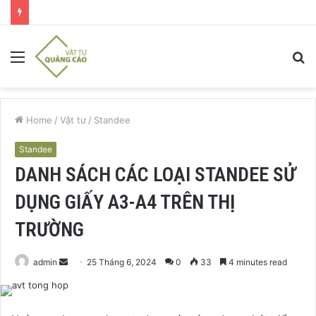
Menu
S
fo
Home
/
Vật tư
/
Standee
Standee
DANH SÁCH CÁC LOẠI STANDEE SỬ
DỤNG GIẤY A3-A4 TRÊN THỊ
TRƯỜNG
Send
admin
25 Tháng 6, 2024
0
33
4 minutes read
an
email