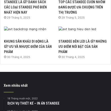
STANDEE LÀ GÌ? DANH SÁCH
TOP CÁC STANDEE CUỐN NHÔM
CÁC LOẠI STANDEE PHỔ BIẾN
ĐANG ĐƯỢC ƯA CHUỘNG TRÊN
NHẤT HIỆN NAY
THỊ TRƯỜNG
29 Tháng 5, 2025
29 Tháng 5, 2025
KHUNG SÂN KHẤU DI ĐỘNG LÀ
STANDEE ĐÈN LED LÀ GÌ? NHỮNG
GÌ? ƯU VÀ NHƯỢC ĐIỂM CỦA SẢN
ƯU ĐIỂM NỔI BẬT CỦA SẢN
PHẨM
PHẨM
30 Tháng 4, 2025
30 Tháng 4, 2025
Xem nhiều nhất
18 Tháng mười một, 2022
DỊCH VỤ THIẾT KẾ – IN ẤN STANDEE