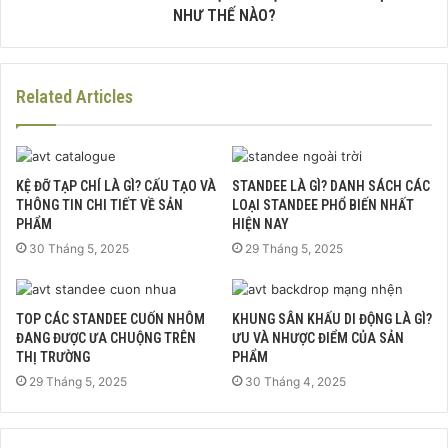
NHƯ THẾ NÀO?
Related Articles
KỆ ĐỠ TẠP CHÍ LÀ GÌ? CẤU TẠO VÀ
STANDEE LÀ GÌ? DANH SÁCH CÁC
THÔNG TIN CHI TIẾT VỀ SẢN
LOẠI STANDEE PHỔ BIẾN NHẤT
PHẨM
HIỆN NAY
30 Tháng 5, 2025
29 Tháng 5, 2025
TOP CÁC STANDEE CUỐN NHÔM
KHUNG SÂN KHẤU DI ĐỘNG LÀ GÌ?
ĐANG ĐƯỢC ƯA CHUỘNG TRÊN
ƯU VÀ NHƯỢC ĐIỂM CỦA SẢN
THỊ TRƯỜNG
PHẨM
29 Tháng 5, 2025
30 Tháng 4, 2025