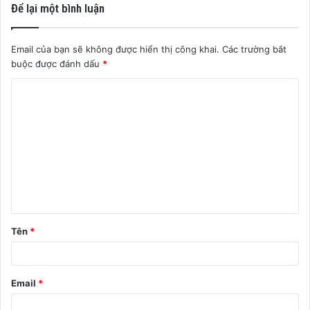
Để lại một bình luận
Email của bạn sẽ không được hiển thị công khai.
Các trường bắt
buộc được đánh dấu
*
B
ì
n
h
l
u
ậ
Tên
*
n
*
Email
*