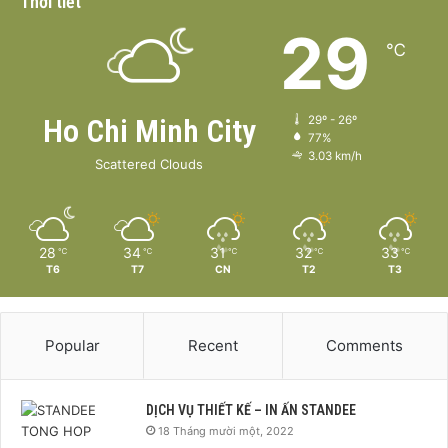
Thời tiết
29
℃
Ho Chi Minh City
29º - 26º
77%
3.03 km/h
Scattered Clouds
28
34
31
32
33
℃
℃
℃
℃
℃
T6
T7
CN
T2
T3
Popular
Recent
Comments
DỊCH VỤ THIẾT KẾ – IN ẤN STANDEE
18 Tháng mười một, 2022