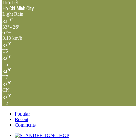
Thời tiết
Ho Chi Minh City
Light Rain
℃
33
33º - 26º
67%
3.13 km/h
℃
32
T5
℃
32
T6
℃
34
T7
℃
32
CN
℃
32
T2
Popular
Recent
Comments