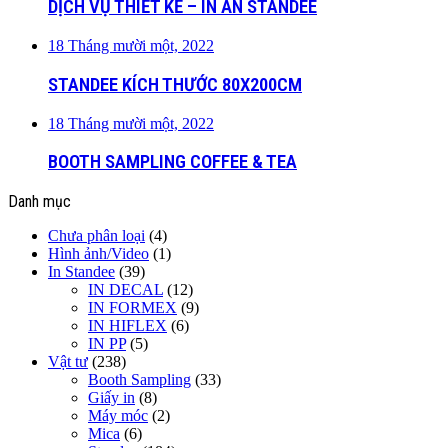
DỊCH VỤ THIẾT KẾ – IN ẤN STANDEE
18 Tháng mười một, 2022
STANDEE KÍCH THƯỚC 80X200CM
18 Tháng mười một, 2022
BOOTH SAMPLING COFFEE & TEA
Danh mục
Chưa phân loại
(4)
Hình ảnh/Video
(1)
In Standee
(39)
IN DECAL
(12)
IN FORMEX
(9)
IN HIFLEX
(6)
IN PP
(5)
Vật tư
(238)
Booth Sampling
(33)
Giấy in
(8)
Máy móc
(2)
Mica
(6)