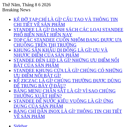
Thứ Năm, Tháng 8 6 2026
Breaking News
KỆ ĐỠ TẠP CHÍ LÀ GÌ? CẤU TẠO VÀ THÔNG TIN
CHI TIẾT VỀ SẢN PHẨM
STANDEE LÀ GÌ? DANH SÁCH CÁC LOẠI STANDEE
PHỔ BIẾN NHẤT HIỆN NAY
TOP CÁC STANDEE CUỐN NHÔM ĐANG ĐƯỢC ƯA
CHUỘNG TRÊN THỊ TRƯỜNG
KHUNG SÂN KHẤU DI ĐỘNG LÀ GÌ? ƯU VÀ
NHƯỢC ĐIỂM CỦA SẢN PHẨM
STANDEE ĐÈN LED LÀ GÌ? NHỮNG ƯU ĐIỂM NỔI
BẬT CỦA SẢN PHẨM
STANDEE KHUNG CỬA LÀ GÌ? CHÚNG CÓ NHỮNG
ƯU ĐIỂM NỔI BẬT GÌ?
KỆ ZICZAC LÀ GÌ? CHÚNG THƯỜNG ĐƯỢC DÙNG
ĐỂ TRƯNG BÀY Ở ĐÂU?
BẢNG MENU CHÂN SẮT LÀ GÌ? VÌ SAO CHÚNG
THƯỜNG XUẤT HIỆN?
STANDEE ĐẾ NƯỚC KIỂU VUÔNG LÀ GÌ? ỨNG
DỤNG CỦA SẢN PHẨM
BẢNG CHỈ DẪN INOX LÀ GÌ? THÔNG TIN CHI TIẾT
VỀ SẢN PHẨM
Sidebar