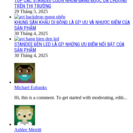
TOP CÁC STANDEE CUỐN NHÔM ĐANG ĐƯỢC ƯA CHUỘNG
TRÊN THỊ TRƯỜNG
29 Tháng 5, 2025
KHUNG SÂN KHẤU DI ĐỘNG LÀ GÌ? ƯU VÀ NHƯỢC ĐIỂM CỦA
SẢN PHẨM
30 Tháng 4, 2025
STANDEE ĐÈN LED LÀ GÌ? NHỮNG ƯU ĐIỂM NỔI BẬT CỦA
SẢN PHẨM
30 Tháng 4, 2025
Michael Eubanks
Hi, this is a comment. To get started with moderating, editi...
Ashlee Merritt