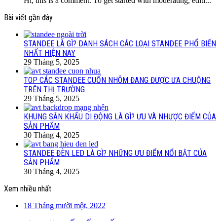
Hi, this is a comment. To get started with moderating, editi...
Bài viết gần đây
STANDEE LÀ GÌ? DANH SÁCH CÁC LOẠI STANDEE PHỔ BIẾN
NHẤT HIỆN NAY
29 Tháng 5, 2025
TOP CÁC STANDEE CUỐN NHÔM ĐANG ĐƯỢC ƯA CHUỘNG
TRÊN THỊ TRƯỜNG
29 Tháng 5, 2025
KHUNG SÂN KHẤU DI ĐỘNG LÀ GÌ? ƯU VÀ NHƯỢC ĐIỂM CỦA
SẢN PHẨM
30 Tháng 4, 2025
STANDEE ĐÈN LED LÀ GÌ? NHỮNG ƯU ĐIỂM NỔI BẬT CỦA
SẢN PHẨM
30 Tháng 4, 2025
Xem nhiều nhất
18 Tháng mười một, 2022