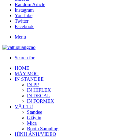
Random Article
Instagram
YouTube
Twitter
Facebook
Menu
Search for
HOME
MÁY MÓC
IN STANDEE
IN PP
IN HIFLEX
IN DECAL
IN FORMEX
VẬT TƯ
Standee
Giấy in
Mica
Booth Sampling
HÌNH ẢNH/VIDEO