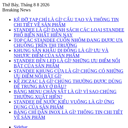
Thứ Bảy, Tháng 8 8 2026
Breaking News
KỆ ĐỠ TẠP CHÍ LÀ GÌ? CẤU TẠO VÀ THÔNG TIN
CHI TIẾT VỀ SẢN PHẨM
STANDEE LÀ GÌ? DANH SÁCH CÁC LOẠI STANDEE
PHỔ BIẾN NHẤT HIỆN NAY
TOP CÁC STANDEE CUỐN NHÔM ĐANG ĐƯỢC ƯA
CHUỘNG TRÊN THỊ TRƯỜNG
KHUNG SÂN KHẤU DI ĐỘNG LÀ GÌ? ƯU VÀ
NHƯỢC ĐIỂM CỦA SẢN PHẨM
STANDEE ĐÈN LED LÀ GÌ? NHỮNG ƯU ĐIỂM NỔI
BẬT CỦA SẢN PHẨM
STANDEE KHUNG CỬA LÀ GÌ? CHÚNG CÓ NHỮNG
ƯU ĐIỂM NỔI BẬT GÌ?
KỆ ZICZAC LÀ GÌ? CHÚNG THƯỜNG ĐƯỢC DÙNG
ĐỂ TRƯNG BÀY Ở ĐÂU?
BẢNG MENU CHÂN SẮT LÀ GÌ? VÌ SAO CHÚNG
THƯỜNG XUẤT HIỆN?
STANDEE ĐẾ NƯỚC KIỂU VUÔNG LÀ GÌ? ỨNG
DỤNG CỦA SẢN PHẨM
BẢNG CHỈ DẪN INOX LÀ GÌ? THÔNG TIN CHI TIẾT
VỀ SẢN PHẨM
Sidebar