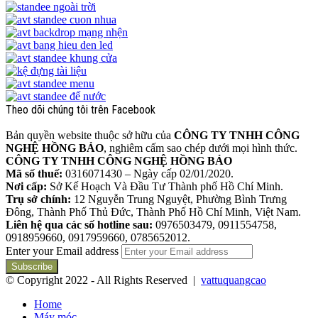
Theo dõi chúng tôi trên Facebook
Bản quyền website thuộc sở hữu của
CÔNG TY TNHH CÔNG
NGHỆ HỒNG BẢO
, nghiêm cấm sao chép dưới mọi hình thức.
CÔNG TY TNHH CÔNG NGHỆ HỒNG BẢO
Mã số thuế:
0316071430 – Ngày cấp 02/01/2020.
Nơi cấp:
Sở Kế Hoạch Và Đầu Tư Thành phố Hồ Chí Minh.
Trụ sở chính:
12 Nguyễn Trung Nguyệt, Phường Bình Trưng
Đông, Thành Phố Thủ Đức, Thành Phố Hồ Chí Minh, Việt Nam.
Liên hệ qua các số hotline sau:
0976503479, 0911554758,
0918959660, 0917959660, 0785652012.
Enter your Email address
© Copyright 2022 - All Rights Reserved |
vattuquangcao
Home
Máy móc