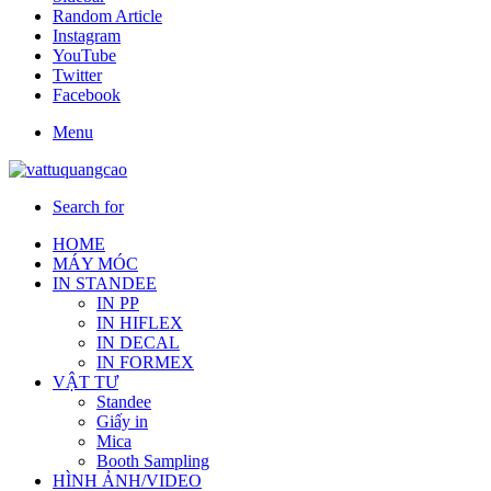
Random Article
Instagram
YouTube
Twitter
Facebook
Menu
Search for
HOME
MÁY MÓC
IN STANDEE
IN PP
IN HIFLEX
IN DECAL
IN FORMEX
VẬT TƯ
Standee
Giấy in
Mica
Booth Sampling
HÌNH ẢNH/VIDEO