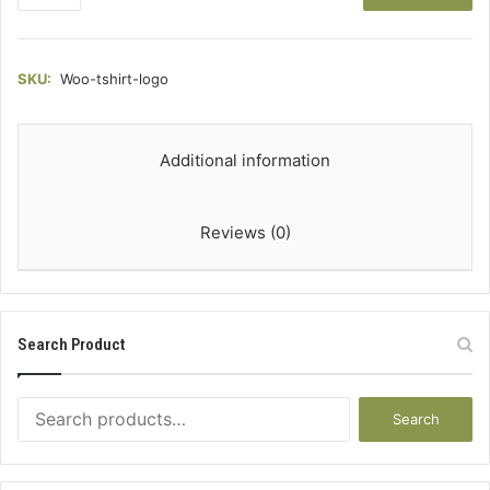
Shirt
with
Logo
quantity
SKU:
Woo-tshirt-logo
Additional information
Reviews (0)
Search Product
Search
Search
for: