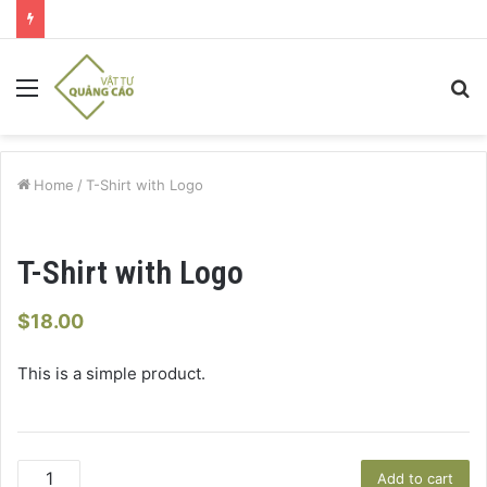
Menu
S
fo
Home
/
T-Shirt with Logo
T-Shirt with Logo
$
18.00
This is a simple product.
T-
Add to cart