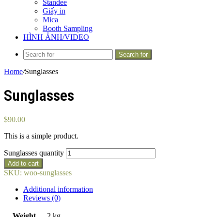
Standee
Giấy in
Mica
Booth Sampling
HÌNH ẢNH/VIDEO
Search for
Home
/
Sunglasses
Sunglasses
$
90.00
This is a simple product.
Sunglasses quantity
Add to cart
SKU:
woo-sunglasses
Additional information
Reviews (0)
Weight
.2 kg