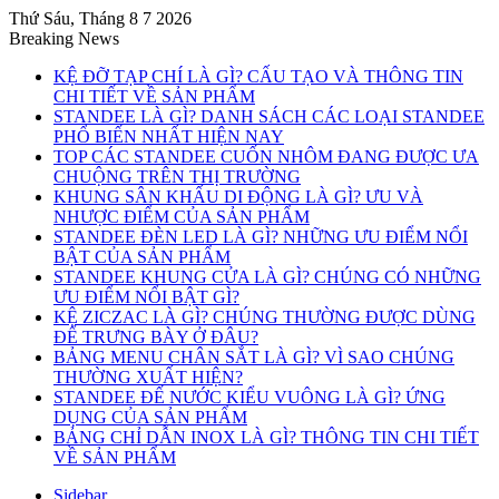
Thứ Sáu, Tháng 8 7 2026
Breaking News
KỆ ĐỠ TẠP CHÍ LÀ GÌ? CẤU TẠO VÀ THÔNG TIN
CHI TIẾT VỀ SẢN PHẨM
STANDEE LÀ GÌ? DANH SÁCH CÁC LOẠI STANDEE
PHỔ BIẾN NHẤT HIỆN NAY
TOP CÁC STANDEE CUỐN NHÔM ĐANG ĐƯỢC ƯA
CHUỘNG TRÊN THỊ TRƯỜNG
KHUNG SÂN KHẤU DI ĐỘNG LÀ GÌ? ƯU VÀ
NHƯỢC ĐIỂM CỦA SẢN PHẨM
STANDEE ĐÈN LED LÀ GÌ? NHỮNG ƯU ĐIỂM NỔI
BẬT CỦA SẢN PHẨM
STANDEE KHUNG CỬA LÀ GÌ? CHÚNG CÓ NHỮNG
ƯU ĐIỂM NỔI BẬT GÌ?
KỆ ZICZAC LÀ GÌ? CHÚNG THƯỜNG ĐƯỢC DÙNG
ĐỂ TRƯNG BÀY Ở ĐÂU?
BẢNG MENU CHÂN SẮT LÀ GÌ? VÌ SAO CHÚNG
THƯỜNG XUẤT HIỆN?
STANDEE ĐẾ NƯỚC KIỂU VUÔNG LÀ GÌ? ỨNG
DỤNG CỦA SẢN PHẨM
BẢNG CHỈ DẪN INOX LÀ GÌ? THÔNG TIN CHI TIẾT
VỀ SẢN PHẨM
Sidebar