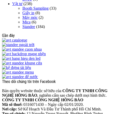
Vật tư
(238)
Booth Sampling
(33)
Giấy in
(8)
Máy móc
(2)
Mica
(6)
Standee
(184)
Gần đây
Theo dõi chúng tôi trên Facebook
Bản quyền website thuộc sở hữu của
CÔNG TY TNHH CÔNG
NGHỆ HỒNG BẢO
, nghiêm cấm sao chép dưới mọi hình thức.
CÔNG TY TNHH CÔNG NGHỆ HỒNG BẢO
Mã số thuế:
0316071430 – Ngày cấp 02/01/2020.
Nơi cấp:
Sở Kế Hoạch Và Đầu Tư Thành phố Hồ Chí Minh.
Trụ sở chính:
12 Nguyễn Trung Nguyệt, Phường Bình Trưng