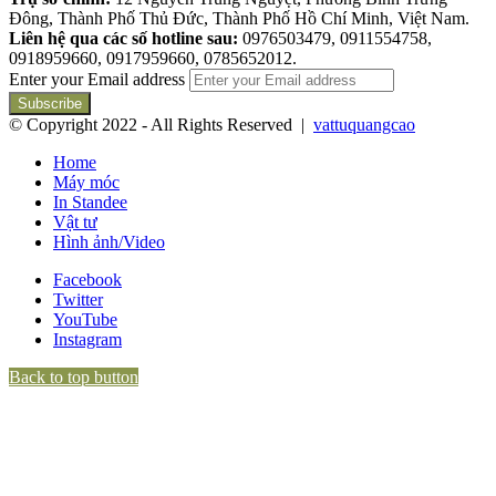
Đông, Thành Phố Thủ Đức, Thành Phố Hồ Chí Minh, Việt Nam.
Liên hệ qua các số hotline sau:
0976503479, 0911554758,
0918959660, 0917959660, 0785652012.
Enter your Email address
© Copyright 2022 - All Rights Reserved |
vattuquangcao
Home
Máy móc
In Standee
Vật tư
Hình ảnh/Video
Facebook
Twitter
YouTube
Instagram
Back to top button