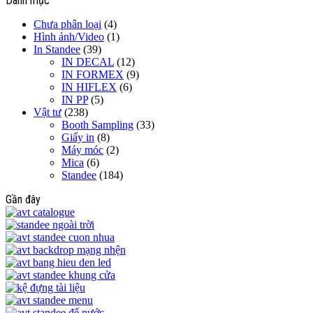
Danh mục
Chưa phân loại
(4)
Hình ảnh/Video
(1)
In Standee
(39)
IN DECAL
(12)
IN FORMEX
(9)
IN HIFLEX
(6)
IN PP
(5)
Vật tư
(238)
Booth Sampling
(33)
Giấy in
(8)
Máy móc
(2)
Mica
(6)
Standee
(184)
Gần đây