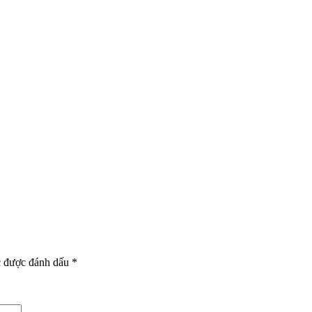
c được đánh dấu
*