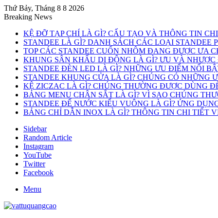
Thứ Bảy, Tháng 8 8 2026
Breaking News
KỆ ĐỠ TẠP CHÍ LÀ GÌ? CẤU TẠO VÀ THÔNG TIN CH
STANDEE LÀ GÌ? DANH SÁCH CÁC LOẠI STANDEE 
TOP CÁC STANDEE CUỐN NHÔM ĐANG ĐƯỢC ƯA C
KHUNG SÂN KHẤU DI ĐỘNG LÀ GÌ? ƯU VÀ NHƯỢC
STANDEE ĐÈN LED LÀ GÌ? NHỮNG ƯU ĐIỂM NỔI B
STANDEE KHUNG CỬA LÀ GÌ? CHÚNG CÓ NHỮNG ƯU
KỆ ZICZAC LÀ GÌ? CHÚNG THƯỜNG ĐƯỢC DÙNG Đ
BẢNG MENU CHÂN SẮT LÀ GÌ? VÌ SAO CHÚNG TH
STANDEE ĐẾ NƯỚC KIỂU VUÔNG LÀ GÌ? ỨNG DỤN
BẢNG CHỈ DẪN INOX LÀ GÌ? THÔNG TIN CHI TIẾT 
Sidebar
Random Article
Instagram
YouTube
Twitter
Facebook
Menu