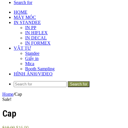
Search for
HOME
MÁY MÓC
IN STANDEE
IN PP
IN HIFLEX
IN DECAL
IN FORMEX
VẬT TƯ
Standee
Giấy in
Mica
Booth Sampling
HÌNH ẢNH/VIDEO
Search for
Home
/
Cap
Sale!
Cap
$
18.00
$
16.00