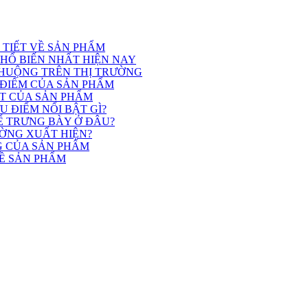
I TIẾT VỀ SẢN PHẨM
PHỔ BIẾN NHẤT HIỆN NAY
HUỘNG TRÊN THỊ TRƯỜNG
 ĐIỂM CỦA SẢN PHẨM
ẬT CỦA SẢN PHẨM
 ĐIỂM NỔI BẬT GÌ?
Ể TRƯNG BÀY Ở ĐÂU?
ƯỜNG XUẤT HIỆN?
G CỦA SẢN PHẨM
VỀ SẢN PHẨM