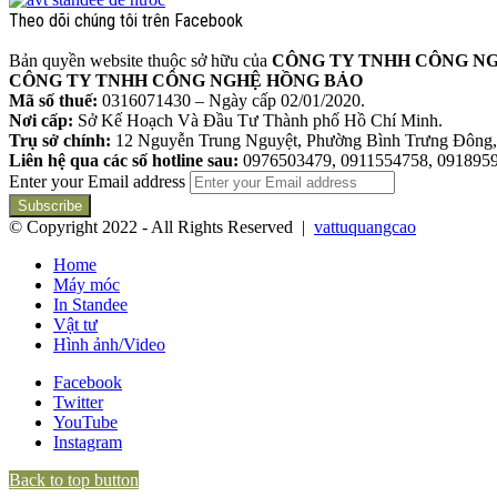
Theo dõi chúng tôi trên Facebook
Bản quyền website thuộc sở hữu của
CÔNG TY TNHH CÔNG N
CÔNG TY TNHH CÔNG NGHỆ HỒNG BẢO
Mã số thuế:
0316071430 – Ngày cấp 02/01/2020.
Nơi cấp:
Sở Kế Hoạch Và Đầu Tư Thành phố Hồ Chí Minh.
Trụ sở chính:
12 Nguyễn Trung Nguyệt, Phường Bình Trưng Đông,
Liên hệ qua các số hotline sau:
0976503479, 0911554758, 0918959
Enter your Email address
© Copyright 2022 - All Rights Reserved |
vattuquangcao
Home
Máy móc
In Standee
Vật tư
Hình ảnh/Video
Facebook
Twitter
YouTube
Instagram
Back to top button