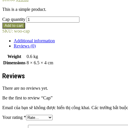
This is a simple product.
Cap quantity
Add to cart
SKU:
woo-cap
Additional information
Reviews (0)
Weight
0.6 kg
Dimensions
8 × 6.5 × 4 cm
Reviews
There are no reviews yet.
Be the first to review “Cap”
Email của bạn sẽ không được hiển thị công khai.
Các trường bắt buộ
Your rating
*